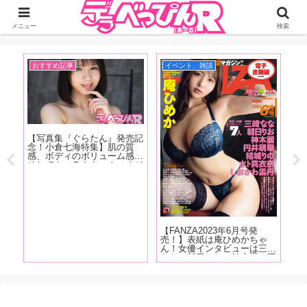
ジーオーティーが運営するちょっとHなニュースサイ。サイト内のリンクには
DMMアフィリエイトが含まれているものがあります
メニュー
検索
おすすめ記事
イベント、雑談
イ
澁谷
【写真集『ぐらたん』発売記
【F
る
念！小倉七海特集】肌の質
売
感、ボディのボリューム感、
し
SM
そしてキャラクター！ オジ
ュ
レー
サンたちをトリコにしてしま
み
英語
う小倉七海、天性の魅力を
ろ
て女
AV廃人くろがね阿礼が徹底
清
う！
解説！【前編】
ビ
【FANZA2023年6月号発
売！】表紙は庵ひめかちゃ
ん！女優インタビューは三崎
なな、朝日りお、神木麗、円
井萌華、結城りの、しおかわ
雲丹！6月号はレビューは
104作品!抜け無しの抜きドコ
ロ満載でお送りします!