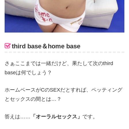
third base＆
home base
さぁここまでは一緒だけど、果たして次の
third
base
は何でしょう？
ホームベースが
C
のSEXだとすれば、ペッティング
とセックスの間とは
…
？
答えは……
「オーラルセックス」
です。