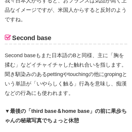
我々日本人からすると、おフランスは気品が高く上
品なイメージですが、米国人からすると反対のよう
ですね。
Second base
Second base
もまた日本語の
B
と同様、主に「胸を
揉む」などイチャイチャした触れ合いを指します。
聞き馴染みのある
petting
や
touching
の他に
groping
と
いう単語が「いやらしく触る」行為を意味し、痴漢
などの行為にも使われます。
▼最後の「third base＆home base」の前に果歩ち
ゃんの秘蔵写真でちょっと休憩