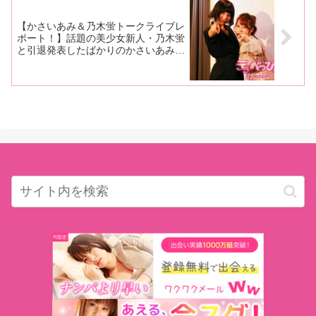
【かさいあみ＆乃木蛍トークライブレ
ポート！】話題の美少女新人・乃木蛍
と引退発表したばかりのかさいあみが
最強タッグ結成！ 性感帯や好きなタ
イプまで根掘り葉掘り聞きまくり！