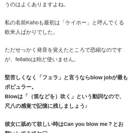
うのはよくありますよね。
私の名前
Kaho
も最初は「ケイホー」と呼んでくる
欧米人ばかりでした。
ただせっかく発音を覚えたところで恐縮なのです
が、
fellatio
は殆ど使いません。
堅苦しくなく「フェラ」と言うなら
blow job
が最も
ポピュラー。
Blow
は「（笛などを）吹く」という動詞なので、
尺八の感覚で記憶に残しましょう♪
彼女に舐めて欲しい時は
Can you blow me
？とお