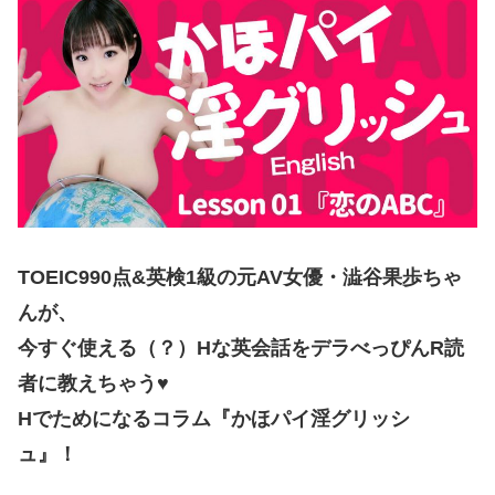
TOEIC990点&英検1級の元AV女優・澁谷果歩ちゃ
んが、
今すぐ使える（？）Hな英会話をデラべっぴんR読
者に教えちゃう♥
Hでためになるコラム『かほパイ淫グリッシ
ュ』！