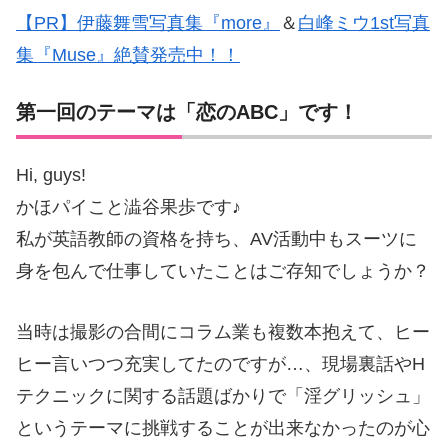
【PR】伊藤舞雪写真集『more』
＆
白峰ミウ1st写真
集『Muse』絶賛発売中！！
第一回のテーマは「恋のABC」です！
Hi, guys!
かほパイこと澁谷果歩です♪
私が英語教師の資格を持ち、
AV
活動中もスーツに
身を包んで仕事していたことはご存知でしょうか？
当時は撮影の合間にコラム業も複数本抱えて、ヒー
ヒー言いつつ充実してたのですが
…
、現場裏話や
H
テクニックに関する話題ばかりで「淫グリッシュ」
というテーマに挑戦することが出来なかったのが心