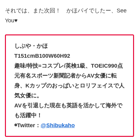
それでは、また次回！ かほパイでしたー、See
You♥
しぶや・かほ
T151cmB100W60H92
趣味
/
特技
=
コスプレ
/
英検
1
級、
TOEIC990
点
元有名スポーツ新聞記者からAV女優に転
身、
Kカップのおっぱいとロリフェイスで人
気女優に。
AVを引退した現在も英語を活かして海外で
も活躍中！
◉Twitter：
@Shibukaho