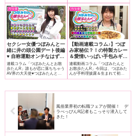
んでお世話になります三代目・
上の摘発からは逃れられない運
葵マリーです。どうぞ宜しくお
命なんですが……。
AV女優
AV女優
願いします！多分、毎週金曜日
に記事が更新されると思いま
す。以前、連載させて頂いてい
たFANZAニュー
セクシー女優つぼみんと一
【動画連載コラム♪】つぼ
緒に井の頭公園デート後編
み家秘伝？！の特製カレー
♥ 自称運動オンチなはずの
＆愛情いっぱい手包みギョ
つぼみんがまさかの名アス
ウザを披露(^o^)♥【つぼみ
連載コラム「つぼみたんとお散
連載動画コラム「つぼみたんと
リートぶりを披露？！【動
たんとお散歩たんR】手料
歩たんR」誰もが恋に落ちちゃう
お散歩たんR」今回は、つぼみた
AV界の大天使♥つぼみたんと一
んが手料理披露＆生まれて初め
画コラム♪つぼみたんとお
理披露＆カクテル作り編
緒にデートスポットの大定番！
てのカクテル作りにチャレンジ
散歩たん♥R④（後編）】
（前編）
井の頭公園をお散歩たん♪（後
編♥（前編）
編）記事の最後にはつぼみたん
直筆色紙プレゼントもあるよ♥
風俗業界初の転職フェアが開催！ デ
ラべっぴんR記者もこっそり潜入して
きた！