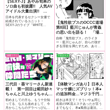
【SEXY-J】あやみ旬果の
ソロ曲も初披露!! 人気AV
アイドル大量出演!!
SEXY-J「WHITE
日本を代表するセクシー女優で
APPLE〜ちょっと早いク
結成されているユニット・
【鬼性欲ブスのOCCC道場
SEXY-Jのライブ「WHITE
リスマス〜」ライブレポー
第8回】藍川じゅんが青姦
APPLE〜ちょっと早いクリスマ
ト！！【画像大量】
の思い出を語る！ 「場所
ス〜」が12月10日新宿で行われ
たので、さっそくレポートしち
を問わず半裸になって『お
自称「鬼性欲ブス」のライタ
ゃいます！
抱きなさい！』と迫ってい
ー・藍川じゅんが、自らの強す
ぎる淫欲を満たすため、ありと
たので、『東電OLに最も
あらゆるOCCC（おちんちんチャ
近い女』という異名がつい
ンス）にチャレンジ！第8回は藍
連載コラム
下世話ネタ
ていたころの話」
川じゅんさんが、いろんなとこ
ろで粗相をした青姦の思い出を
語ります。酔うとところかまわ
ず性欲爆発し
三代目・葵マリーさん新連
【体験マンガあり】日本人
載！ 第一回目は範田紗々
マッサ嬢にズブリッ！本●
ちゃんと川上ゆうちゃん出
の追加料金…マジ３千円で
演の配信番組を大量画像で
OK！？〜手コキエステの
初めましての方も、もう十分知
続きは本文で！そういやぁ同じ
レポート！！【三代目・葵
面接盗み聞きも…【気にな
ってる、な人も改めまして、今
名前のNK流エステあったが言う
月からこちらのデラべっぴんさ
までもなく、本●風俗は違法。お
マリーと愉快な仲間たち】
る風俗勝手に通信簿】