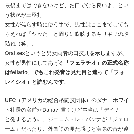
最後まではできないけど、お口でなら良いよ、とい
う状況が三塁打。
女性が焦らす時に使う手で、男性はここまでしても
らえれば「ヤッた」と周りに吹聴するギリギリの段
階ね（笑）。
Oral sex
というと男女両者の口技共を示しますが、
女性が男性にしてあげる
「フェラチオ」の正式名称
は
fellatio
、
でもこれ発音は見た目と違って「フォ
レイシオ」と読むんです。
UFC（アメリカの総合格闘技団体）
のダナ・ホワイ
ト社長の名前が
Dana
と書くけど本当は「デイナ」
と発するように、ジェロム・レ・バンナが「ジェロ
ーム」だったり、外国語の見た感じと実際の音が違