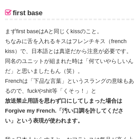
first base
まず
first base
は
A
と同じく
kiss
のこと。
ちなみに舌を入れるキスはフレンチキス（
french
kiss
）で、日本語とは真逆だから注意が必要です。
同名のユニットが組まれた時は「何ていやらしいん
だ」と思いましたもん（笑）。
French
は「下品な言葉」というスラングの意味もあ
るので、
fuck
や
shit
等「くそっ！」と
放送禁止用語を思わず口にしてしまった場合は
Forgive my French.
「汚い口調を許してくださ
い」という表現が使われます。