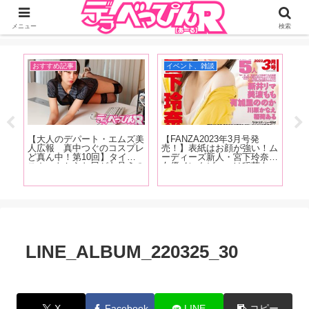
ジーオーティーが運営するちょっとHなニュースサイ。サイト内のリンクには
DMMアフィリエイトが含まれているものがあります
メニュー
検索
おすすめ記事
イベント、雑談
イ
【大人のデパート・エムズ美
【FANZA2023年3月号発
【F
人広報 真中つぐのコスプレ
売！】表紙はお顔が強い！ム
売
快な
ど真ん中！第10回】タイト
ーディーズ新人・宮下玲奈！
し
お
スカートからお尻が丸見えの
女優インタビューは稲荷あ
ュ
エキ
痴女系コスプレで真中さんが
る、新井リマ、美波もも、有
み
た
登場！【撮り下ろしグラビア
加里ののか、川原かなえ！新
ろ
との
画像あり！】
コーナーもはじまっちゃいま
清
す！
す！
ビ
LINE_ALBUM_220325_30
X
Facebook
LINE
コピー