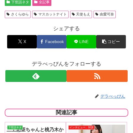
下世話ネタ
全記事
さくらゆら
マスカットナイト
天使もえ
由愛可奈
シェアする
X
Facebook
LINE
コピー
デラべっぴんをフォローする
デラべっぴん
関連記事
下世話ネタ
インタビュー、対談
三上悠亜ちゃんと桃乃木か