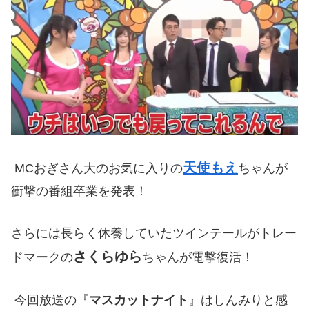
天使もえ
MCおぎさん大のお気に入りの
ちゃんが
衝撃の番組卒業を発表！
さらには長らく休養していたツインテールがトレー
さくらゆら
ドマークの
ちゃんが電撃復活！
今回放送の『
マスカットナイト
』はしんみりと感