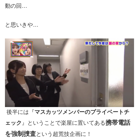
動の回…
と思いきや…
後半には『
マスカッツメンバーのプライベートチ
携帯電話
ェック
』ということで楽屋に置いてある
を強制捜査
という超荒技企画に！