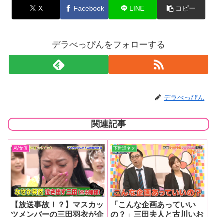
X
Facebook
LINE
コピー
デラべっぴんをフォローする
デラべっぴん
関連記事
AV女優
下世話ネタ
【放送事故！？】マスカッ
「こんな企画あっていい
ツメンバーの三田羽衣が企
の？」三田夫人と古川いお