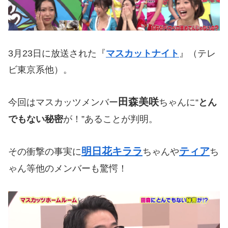
3月23日に放送された『
マスカットナイト
』（テレ
ビ東京系他）。
田森美咲
今回はマスカッツメンバー
ちゃんに“
とん
でもない秘密
が！”あることが判明。
明日花キララ
ティア
その衝撃の事実に
ちゃんや
ち
ゃん等他のメンバーも驚愕！