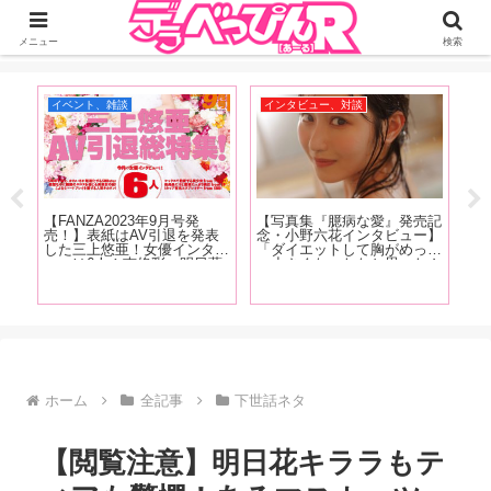
ジーオーティーが運営するちょっとHなニュースサイ。サイト内のリンクには
DMMアフィリエイトが含まれているものがあります
メニュー
検索
イベント、雑談
インタビュー、対談
イ
ツ
【FANZA2023年9月号発
【写真集『臆病な愛』発売記
G
あも
売！】表紙はAV引退を発表
念・小野六花インタビュー】
作
5
した三上悠亜！女優インタビ
「ダイエットして胸がめっち
伝
差
ューは6人！南條彩、明日葉
ゃ小さくなったなと思ったん
ュ
ち〇
みつは、春野ゆこ、唯井まひ
ですけどこの間、下着を買い
を
【オ
ろ、木下凛々子、鈴音杏夏！
に行った時に測ってもらった
に
清原みゆう・朝日りおのグラ
ら全然変わってなかったんで
た
ビアも掲載！
すよ」前編
ホーム
全記事
下世話ネタ
【閲覧注意】明日花キララもテ