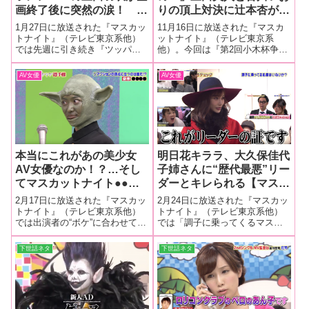
画終了後に突然の涙！ 企
りの頂上対決に辻本杏が乱
画を根底から揺るがすその
入もまさかのグダグダ展
1月27日に放送された『マスカッ
11月16日に放送された『マスカ
理由とは！？
開…（泣）裏で糸を引いた
トナイト』（テレビ東京系他）
ットナイト』（テレビ東京系
では先週に引き続き『ツッパイ
他）。今回は『第2回小木杯争奪
あの人が怒りのスタッフか
ハイスクールロックンロール』
かまって柔道選手権』。第１回
ら『居残り指令』！【マス
が行われた。ところがその企画
に続き今回もマスカッツメンバ
AV女優
AV女優
カットナイト】
終了後にマスカッツメンバーの
ーが“小木審判にどれだけかまっ
三田羽衣が突然泣きだすという
てもらえるか”熱い戦いが繰り広
事態に！涙の理由を聞いたとこ
げられた！
ろ予想もしな
本当にこれがあの美少女
明日花キララ、大久保佳代
AV女優なのか！？…そし
子姉さんに“歴代最悪”リー
てマスカットナイト●●選
ダーとキレられる【マスカ
手権の優勝者は！？
ットナイト】
2月17日に放送された『マスカッ
2月24日に放送された『マスカッ
トナイト』（テレビ東京系他）
トナイト』（テレビ東京系他）
では出演者の“ボケ”に合わせて一
では「調子に乗ってくるマスカ
斗缶を使ってリアクションする
ッツメンバーがいないか…」調
『ドンガラガッシャン選手権』
べる『私服持ち物チェック』を
下世話ネタ
下世話ネタ
が開催された。ガスマスク女
敢行。その時、メンバーやMC達
優・湊莉久ちゃんや“喜劇王”由愛
が驚愕した現リーダー明日花キ
可奈ちゃんのボケに対応、見事
ララちゃんの衝撃的“リーダーの
栄冠を
証”が！