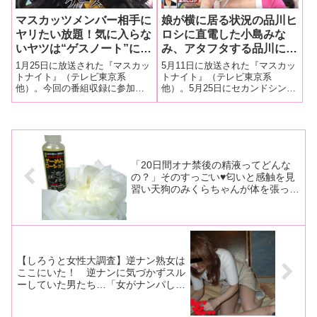
マスカッツメンバー相手に
娘が横に居る状況の品川ヒ
ヤリたい放題！気に入らな
ロシに直電した小島みな
いヤツは“ゲスノート”に名
み、アタフタする品川に
前を書き込む恐怖の新人
「マスカッツの新曲がオリ
1月25日に放送された『マスカッ
5月11日に放送された『マスカッ
ADの正体は！やはりセク
コン10位以内に入った
トナイト』（テレビ東京系
トナイト』（テレビ東京系
他）。今回の番組収録に参加し
他）。5月25日にセカンドシング
シー女優のあの人なのか？
ら…」マスカッツ全員から
た新人ADがまた強烈なインパク
ル『Sexy Beach Honeymoon』
【マスカットナイト】
●●のご褒美（？）を約
ト…。果たしてその正体は！
（ポニーキャニオン）が発売さ
束！
れる恵比寿★マスカッツだが、
番組後半にファーストシングル
『TOKYOセクシーナ
「20日間オナ禁後の精液ってどんな
の？」そのすっごい♥匂いと感触を見
習い天狗のみくらちゃんが体を張って
レポートしてくれますよー!!
【しろうと女性大調査】逆ナン熟女は
ここにいた！ 逆ナンに気づかずスル
ーしていた男たち…「女がナンパして
ナニが悪いの？」