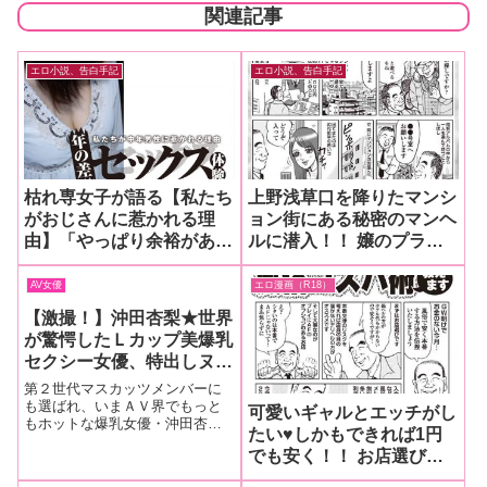
関連記事
エロ小説、告白手記
エロ小説、告白手記
枯れ専女子が語る【私たち
上野浅草口を降りたマンシ
がおじさんに惹かれる理
ョン街にある秘密のマンヘ
由】「やっぱり余裕がある
ルに潜入！！ 嬢のプライ
んでしょうね。喋ってても
ベートムームに招かれ騎乗
私を気遣ってくれる優しさ
位できっちり本番♥（裏風
AV女優
エロ漫画（R18）
を感じるし、自分の性癖を
俗体験マンガ再現報告）
【激撮！】沖田杏梨★世界
押し付けてくることもない
が驚愕したＬカップ美爆乳
し…援交相手は中年おじさ
セクシー女優、特出しヌー
んに限ります」
ドグラビア！
第２世代マスカッツメンバーに
も選ばれ、いまＡＶ界でもっと
可愛いギャルとエッチがし
もホットな爆乳女優・沖田杏梨
たい♥しかもできれば1円
ちゃんのどエロすぎる特出しヌ
でも安く！！ お店選びか
ードグラビアをご紹介！ ※要
ヌキ過ぎ注意！！
ら嬢との本番交渉まで、賢