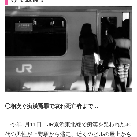
◯相次ぐ痴漢冤罪で哀れ死亡者まで…
今年5月11日、JR京浜東北線で痴漢を疑われた40
代の男性が上野駅から逃走、近くのビルの屋上から