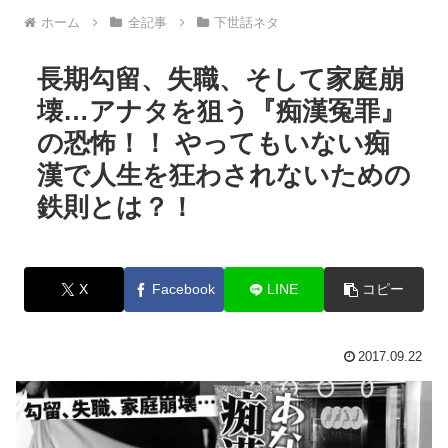
ホーム
全記事
下世話ネタ
長期勾留、失職、そして家庭崩
壊…アナタを狙う『痴漢冤罪』
の恐怖！！ やってもいない痴
漢で人生を狂わされないための
鉄則とは？！
X
Facebook
LINE
コピー
2017.09.22