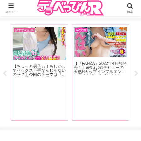
ジーオーティーが運営するちょっとHなニュースサイ。サイト内のリンクには
DMMアフィリエイトが含まれているものがあります
メニュー
検索
おすすめ記事
AV女優
A
ズ美
【『FANZA』2022年4月号発
【1
【ちょっと男子ぃ！もしかし
チャ
売！】表紙はS1デビューの
記
てセックス下手なんじゃない
で
天然Hカップインフルエンサ
は
の〜？】今回のテーマは『こ
ル向
ー・うんぱい！インタビュー
ぷ
の人下手そう』と思われてし
C
は白花こう、鈴音りん、吉根
美
まう特徴！ 「あの時ヤレそ
間に
ゆりあ、川上奈々美が登場！
の
うだったのに何でヤレなかっ
どう
FANZA2021年下半期ランキ
を
たんだろう……」という経験
チャ
ング大発表！
徹
をおもちのアナタ必読です！
」