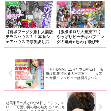
くヌキたいアナタに贈る【
下世話ネタ
グラビア
マル得風俗コスパ術!!】
【宮城フーゾク旅】人妻版
【激撮ポロリ大量投下!!】
テラスハウス？！ 本番シ
やっぱりビーチはハプニン
ェアハウスで毎夜繰り広げ
グの連続♥ 思わず飛び出し
られる酒池肉林の宴♥ 【フ
ちゃったポロリ画像で冬の
ーゾク漫画家・みわしゅう
寒さを吹きとばせ♪
へいのみちのく桃色♥漫遊
記!!】
『月刊DMM』11月号本日発売！ 表
紙はS1期待の新人吉高寧々！ 人気
の女優インタビューは桐谷まつり、榎
本美咲、工藤まなみ、濱松愛季、ふわ
り結愛、春川せせら!! たかしょー＆
三上悠亜の最新作もバッチリ紹介!!
超美形男の娘とHな体験してらっしゃ
い！「可愛い男の娘の魅力にハマっち