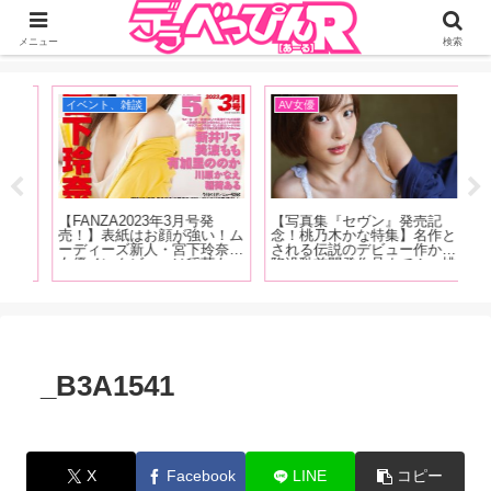
ジーオーティーが運営するちょっとHなニュースサイ。サイト内のリンクには
DMMアフィリエイトが含まれているものがあります
メニュー
検索
イベント、雑談
AV女優
お
【FANZA2023年3月号発
【写真集『セヴン』発売記
【
レベ
売！】表紙はお顔が強い！ム
念！桃乃木かな特集】名作と
1
る世
ーディーズ新人・宮下玲奈！
される伝説のデビュー作から
藍
た白
女優インタビューは稲荷あ
陥没乳首開発作品まで！ 桃
ー
く
る、新井リマ、美波もも、有
乃木かなの6年半の歴史をAV
ン
編】
加里ののか、川原かなえ！新
マイスター・東風克智が作品
覇
コーナーもはじまっちゃいま
とともに振り返る！【前編】
超
す！
お
_B3A1541
X
Facebook
LINE
コピー