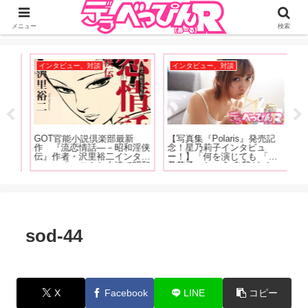
ジーオーティーが運営するちょっとHなニュースサイ。サイト内のリンクには
DMMアフィリエイトが含まれているものがあります
メニュー
検索
インタビュー、対談
インタビュー、対談
イ
GOT官能小説倶楽部最新
【写真集『Polaris』発売記
【1
表
作 『流恋情話―－昭和淫侠
念！星乃莉子インタビュ
発
タビ
伝』作者・沢里裕二インタビ
ー！】「何を演じても 「星
ュ
葉
ュー 「エロさと人情で昭和
乃莉子」という 自我がバー
か
まひ
を駆け抜けた男女がいたこと
ンと 出るんじゃなくて ちゃ
い
夏！
に、ノスタルジアを感じてい
んと役に合わせての 人格と
撮
グラ
ただければ、と思います」
いうか カメレオン女優にな
ち
りたい」
た
sod-44
X
Facebook
LINE
コピー