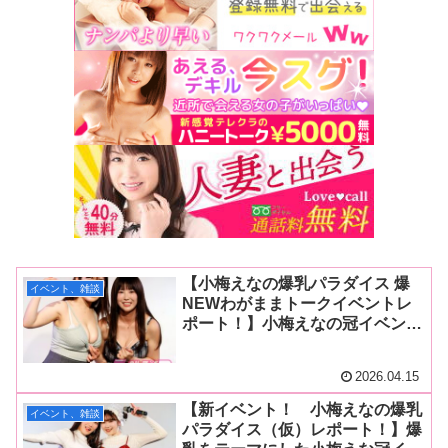
【小梅えなの爆乳パラダイス 爆
イベント、雑談
NEWわがままトークイベントレ
ポート！】小梅えなの冠イベント
は超満員・異常な盛り上がりで発
進！ 松本菜奈実の素顔が見られ
2026.04.15
大盛り上がり！
【新イベント！ 小梅えなの爆乳
イベント、雑談
パラダイス（仮）レポート！】爆