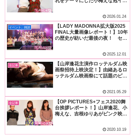
乳をテーマにした小梅えな冠イベ
ントがスタート！ ゲストには美
爆乳の小坂ひまりが登場！ 爆乳
2026.01.24
文字クイズなどを開催！
【LADY MADONNA拡大版2025
イベント、雑談
FINAL大量画像レポート！】10年
の歴史が紡いだ最後の夜！ セク
シー女優＆アーティストたちが
CLUB CITTA’に遺した永遠の輝
2025.12.01
き！
【山岸逢花主演作ロッテルダム映
全記事
画祭招待上映決定！】由緒あるロ
ッテルダム映画祭にて話題のピン
ク映画『橘アヤコは見られたい』
が招待上映！ 山岸逢花ちゃんか
2021.05.29
ら喜びのコメントあり！
【OP PICTURES+フェス2020舞
全記事
台挨拶レポート！】山岸逢花、小
梅えな、吉根ゆりあがピンク映画
初出演！ 新人監督発掘プロジェ
クト受賞監督の注目作は話題を呼
2020.10.19
び大盛況に！