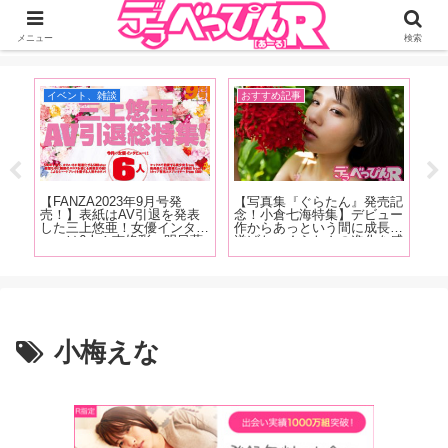
ジーオーティーが運営するちょっとHなニュースサイ。サイト内のリンクには
DMMアフィリエイトが含まれているものがあります
メニュー
検索
イベント、雑談
おすすめ記事
イ
【FANZA2023年9月号発
【写真集『ぐらたん』発売記
【
の
売！】表紙はAV引退を発表
念！小倉七海特集】デビュー
念
ュー
した三上悠亜！女優インタビ
作からあっという間に成長を
「
な
ューは6人！南條彩、明日葉
遂げた、ぐらたんの進化を感
し
た、
みつは、春野ゆこ、唯井まひ
じることができる「小倉七海
（
天野
ろ、木下凛々子、鈴音杏夏！
が評価を大きく塗り替えた作
に
！抜
清原みゆう・朝日りおのグラ
品」5作品をAV廃人くろがね
す
ま
ビアも掲載！
阿礼が紹介！【中編】
小梅えな