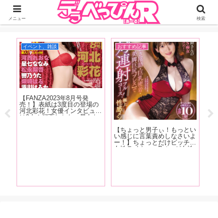
ジーオーティーが運営するちょっとHなニュースサイ。サイト内のリンクには
DMMアフィリエイトが含まれているものがあります
メニュー
検索
イベント、雑談
おすすめ記事
イ
【FANZA2023年8月号発
【1
売！】表紙は3度目の登場の
発
河北彩花！女優インタビュー
ュ
は9人！河西れおな、星七な
か
なみ、松永梨杏、響乃うた、
い
柴崎はる、澪川はるか、天野
撮
【ちょっと男子ぃ！もっとい
花乃、夏目響、東條なつ！抜
ち
い感じに言葉責めしなさいよ
きドコロ満載でお送りしま
た
ー！】ちょっとだけビッチな
す!
女性ライター・Betsyが女性
が激萎えする言葉＆「エッッ
ロ！」と興奮する言葉を解
説！
ゃ
小林
奈、
5
推