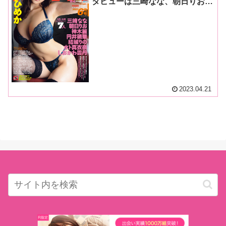
タビューは三崎なな、朝日りお、
神木麗、円井萌華、結城りの、し
おかわ雲丹！6月号はレビューは
104作品!抜け無しの抜きドコロ満
載でお送りします!
2023.04.21