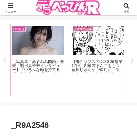
ジーオーティーが運営するちょっとHなニュースサイ。サイト内のリンクには
DMMアフィリエイトが含まれているものがあります
メニュー
検索
AV女優
おすすめ記事
A
【写真集『あすみみ図鑑』発
【鬼性欲ブスのOCCC道場第
【1
大好
売！明日見未来インタビュ
12回】四重苦まんこをもつ
記
ジョ
ー】「いろんな顔を持てる女
藍川じゅんが『蝉丸』『ラバ
は
オナ
優になりたいんです。ずっと
ーカップ』『サカナクショ
ぷ
ド
Mだったから、将来的にはS
ン』『アナスイ』『廬山昇龍
美
ホア
にもなりたいですね」【後
覇』などなど、クンニストの
の
奮！
編】
超絶テクニックに酔いしれた
を
お話
徹
_R9A2546