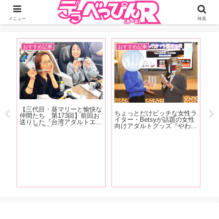
ジーオーティーが運営するちょっとHなニュースサイ。サイト内のリンクには
DMMアフィリエイトが含まれているものがあります
メニュー
検索
おすすめ記事
おすすめ記事
A
場第
【
つ
売
【三代目・葵マリーと愉快な
ラバ
天
ちょっとだけビッチな女性ラ
仲間たち 第173回】前回お
ョ
ー
イター・Betsyが話題の女性
送りした『台湾アダルトエキ
昇龍
は
向けアダルトグッズ『やわら
スポ TAE09』取材を終えた
トの
ゆ
かまんぼう ファースト』の
その後、範田紗々ちゃんとの
れた
F
秘密を開発者の女性スタッフ
台湾旅行記をお送りします！
ン
に突撃取材！