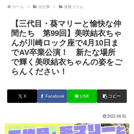
ホーム
全記事
連載コラム
【三代目・葵マリーと愉快な仲
間たち 第99回】美咲結衣ちゃ
んが川崎ロック座で4月10日ま
でAV卒業公演！ 新たな場所
で輝く美咲結衣ちゃんの姿をご
らんください！
X
Facebook
LINE
コピー
2022.04.01