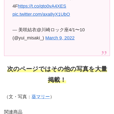
4F
https://t.co/qto0vA4XES
pic.twitter.com/axa8yX1UbO
— 美咲結衣@川崎ロック座4/1〜10
(@yui_misaki_)
March 9, 2022
次のページではその他の写真を大量
掲載！
（文・写真：
葵マリー
）
関連商品