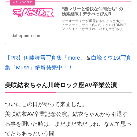
“葵マリーと愉快な仲間たち” の
検索結果 | デラべっぴんR
ジーオーティーが運営するちょっとHなニ
ュースサイ。サイト内のリンクにはDMMア
フィリエイトが含まれているものがありま
す
dxbeppin-r.com
【PR】伊藤舞雪写真集『more』
＆
白峰ミウ1st写真
集『Muse』絶賛発売中！！
美咲結衣ちゃん川崎ロック座AV卒業公演
ついにこの日がやって来ました。
美咲結衣AV卒業記念公演。結衣ちゃんから引退す
る事を聞いた時は、まだまだ先だしね、なんて思っ
てたらあっという間。