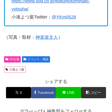
https://www.sod.co.jp/feature/kominato-
yotsuha/
小湊よつ葉Twitter：
@YKm0529
（写真・取材：
神楽坂文人
）
AV女優
イベント、雑談
小湊よつ葉
シェアする
X
Facebook
LINE
コピー
デラべっぴん編集部をフォローする