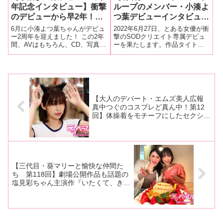
年記念インタビュー】衝撃
ループのメンバー・小湊よ
のデビューから早2年！
つ葉デビューインタビュ
いまではAV界を代表する
ー！】「……無理やりされ
6月に小湊よつ葉ちゃんがデビュ
2022年6月27日、とある女優が衝
スーパースターに成長！
る系が好きです（笑）。で
ー2周年を迎えました！ この2年
撃のSODクリエイト専属デビュ
間、AVはもちろん、CD、写真
ーを果たします。作品タイトル
「アソコの入口が感じるよ
も、そういうイメージで固
集、ライブなど、多方面で大活
は『小湊よつ葉 AV DEBUT』。
うになりました」【前編】
定されるのではなくて、違
躍しています。周年記念作品で
小湊よつ葉。かつて某ダンス＆
う性の扉もどんどん開けて
は、スタジオを離れ、本人がや
ボーカルグループのメンバーと
いきたいんです」後編
りたかったデート作品を撮影。
して高い人気を誇り、芸能生活
以前からやってみたかったとい
に青春を捧げた女の子。彼女
うリクエ
【大人のデパート・エムズ美人広報
真中つぐのコスプレど真ん中！第12
回】体操着をモチーフにしたセクシー
レオタードで真中さんの美脚全開！
【撮り下ろしグラビア画像あり！】
【三代目・葵マリーと愉快な仲間た
ち 第118回】劇場公開作品も話題の
塩見彩ちゃん主演作『いたくて、きも
ちいいこと』の現場を大量画像でレポ
ート！