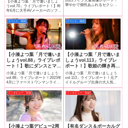
2025ライブ大量画像レポート！
【小湊よつ葉「月で逢いましょ
華やかで個性あふれるセクシー
優・タレントがステージで
つ葉が満を持して生バンド
うvol.70」ライブレポート！】昨
女優・タレントが出演する唯一
年6月に大手AVメーカーのソフ
華やかな夢の共演を繰り広
ライブに登場！ ファンと
無二の音楽レーベル「ミルキー
ト・オン・デマンドから衝撃の
げる！
一体となり初ソロライブを
ポップジェネレーション」（以
デビューを果たし話題をさらっ
イベント、雑談
イベント、雑談
成功させる！
下「ミルジェネ」）が、大規模
た小湊よつ葉ちゃんが、ついに
ライブイベント「ミルジェネS
ミルキーポップジェネレーショ
ン（以下、ミルジェネ）のライ
ブに出
【小湊よつ葉「月で逢いま
【小湊よつ葉「月で逢いま
しょうvol.88」ライブレポ
しょうvol.113」ライブレ
ート！】歌にダンスとマル
ポート！】歌姫の輝き再
チな才能を見せつけファン
び！ 心を震わせたワンマ
小湊よつ葉「月で逢いましょう
小湊よつ葉「月で逢いましょう
を圧倒！ 謎の「春」コー
ンライブ！ 80年代名曲
vol.88」ライブレポート！2023年
vol.113」ライブレポート！元ア
4月にファーストワンマンライ
イドルグループ出身の大人気セ
ル＆レスポンスも飛び出し
とオリジナル曲が彩る感動
ブ、同年11月にセカンドワンマ
クシー女優・小湊よつ葉ちゃん
意外な姿も披露！
と一体感のステージ！
ンライブを開催した小湊よつ葉
が、1年ぶり、4回目のワンマン
インタビュー、対談
インタビュー、対談
ちゃん。快進撃を続けるよつ葉
ライブ「月で逢いましょう
ちゃんが、3月12日に早くもサー
vol.113」を東京・三軒茶屋グレ
ドワンマンライブ「月で逢い
ープフルーツムーンで3月4日に
【小湊よつ葉デビュー2周
【有名ダンス＆ボーカルグ