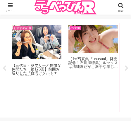
ジーオーティーが運営するちょっとHなニュースサイ。サイト内のリンクには
DMMアフィリエイトが含まれているものがあります
メニュー
検索
おすすめ記事
AV女優
お
ズ美
【1st写真集『unusual』発売
【
チャ
記念！石川澪特集】ルックス
念
【三代目・葵マリーと愉快な
で
は清純派だが、派手な感じっ
作
仲間たち 第173回】前回お
ル向
ぷりと攻守交代でもしっかり
遂
送りした『台湾アダルトエキ
C
美しい技で魅せるカウンター
じ
スポ TAE09』取材を終えた
間に
の強さが特徴！石川澪の魅力
が
その後、範田紗々ちゃんとの
どう
をAV廃人・くろがね阿礼が
品
台湾旅行記をお送りします！
チャ
徹底解説！【前編】
阿
」