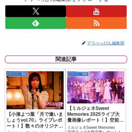
デラべっぴん編集部
関連記事
イベント、雑談
イベント、雑談
【ミルジェネSweet
Memories 2025ライブ大
【小湊よつ葉「月で逢いま
量画像レポート！】空前絶
しょうvol.70」ライブレポ
後のビッグライブが今年も
ート！】数々のオリジナル
ミルジェネSweet Memories
開催！ 人気セクシー女
楽曲を発表している小湊よ