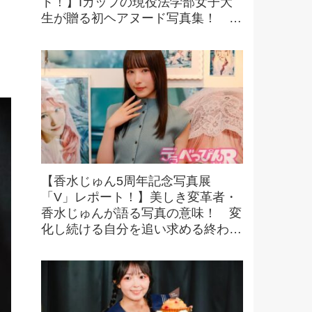
ト！】Iカップの現役法学部女子大
生が贈る初ヘアヌード写真集！ 可
憐さと大胆な魅力が融合した一冊
に！
【香水じゅん5周年記念写真展
「V」レポート！】美しき変革者・
香水じゅんが語る写真の意味！ 変
化し続ける自分を追い求める終わり
なき探求とは！？