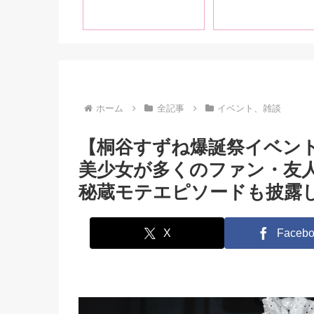
ですよ」前編
ホーム
全記事
イベント、雑談
【桐谷すずね爆誕祭イベン
美少女が多くのファン・友
秘蔵モテエピソードも披露
X
Facebo