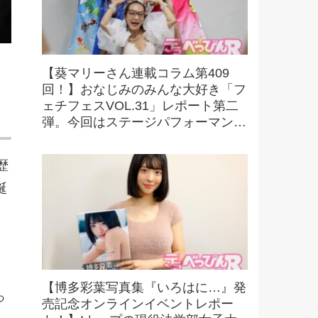
【葵マリーさん連載コラム第409
回！】おなじみのみんな大好き「フ
ェチフェスVOL.31」レポート第二
弾。今回はステージパフォーマンス
の様子をお伝えします！
歴
誕
。
【博多彩葉写真集『いろはに…』発
っ
売記念オンラインイベントレポー