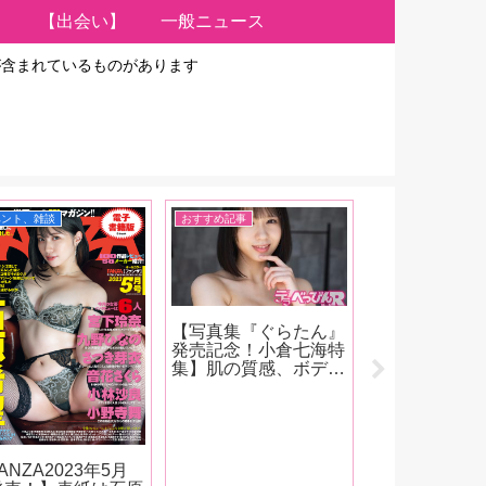
【出会い】
一般ニュース
が含まれているものがあります
ベント、雑談
おすすめ記事
イベント、雑談
【写真集『ぐらたん』
【FANZA202
発売記念！小倉七海特
号発売！】表
集】肌の質感、ボディ
が強い！ムー
のボリューム感、そし
新人・宮下玲
てキャラクター！ オ
インタビュー
ジサンたちをトリコに
る、新井リマ
してしまう小倉七海、
も、有加里の
天性の魅力をAV廃人
原かなえ！新
ANZA2023年5月
くろがね阿礼が徹底解
もはじまっち