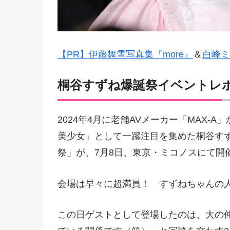
【PR】伊藤舞雪写真集『more』
＆
白峰ミ
桐谷すずね爆誕祭イベントレ
2024年4月に老舗AVメーカー「MAX
美少女」として一躍注目を集めた桐谷すず
祭」が、7月8日、東京・ミコノスにて開
会場は早々に超満員！ すずねちゃんの
この日ゲストとして登場したのは、大の