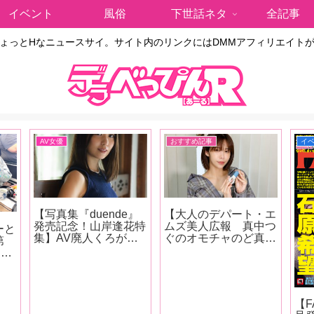
イベント
風俗
下世話ネタ
全記事
ょっとHなニュースサイ。サイト内のリンクにはDMMアフィリエイト
AV女優
おすすめ記事
イ
【写真集『duende』
【大人のデパート・エ
発売記念！山岸逢花特
ムズ美人広報 真中つ
ーと
集】AV廃人くろがね
ぐのオモチャのど真ん
第
阿礼がデビュー時に
中！第23回】2人で同
りし
「この子だけはマジで
時昇天も可能なカップ
エキ
エロいな」と思った山
ル向けペニスリングが
を
岸逢花の魅力を大解
登場！「C型リングな
田
説!! 最近ファンにな
ので男性の股間にサイ
湾旅
【F
った皆さんも古参ファ
ズが合わなかったらど
す！