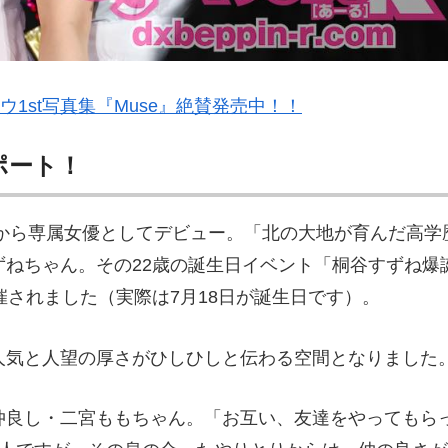
ウ1st写真集『Muse』絶賛発売中！！
ポート！
-A」から専属女優としてデビュー。「北の大地が育んだ高学
ねちゃん。その22歳の誕生日イベント「桐谷すずね爆
催されました（実際は7月18日が誕生日です）。
人気と人望の厚さがひしひしと伝わる空間となりました
仲良し・二宮ももちゃん。「お互い、友達をやってもら