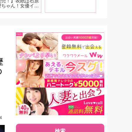
発売！】表紙は石原
説！【前編】
す！
望ちゃん！女優イン
ビューは小林沙良、
野寺舞、宮下玲奈、
野ひなの、さつき芽
！5月号は全体的に
ODYZ推しになっ
しまいました!
歴
の
4
検索