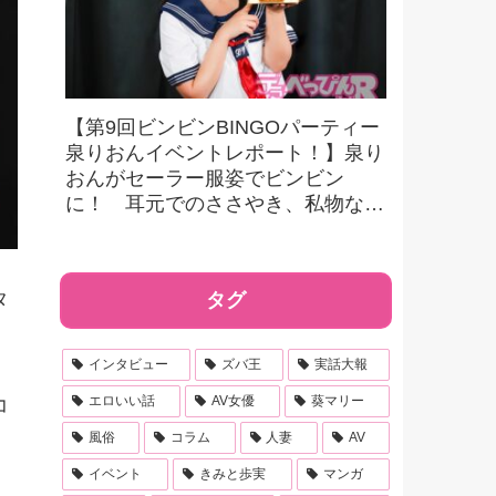
【第9回ビンビンBINGOパーティー
泉りおんイベントレポート！】泉り
おんがセーラー服姿でビンビン
に！ 耳元でのささやき、私物など
豪華景品をかけたビンゴにファンも
大興奮！
タ
タグ
インタビュー
ズバ王
実話大報
エロいい話
AV女優
葵マリー
コ
風俗
コラム
人妻
AV
イベント
きみと歩実
マンガ