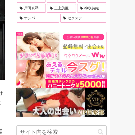
戸田真琴
三上悠亜
神咲詩織
ナンパ
セクステ
け
ま
雪