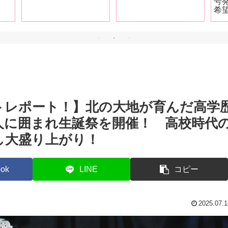
号
ンの皆さんもご覧あれ
うしようって思います
希
【前篇】
けどチャレンジしやす
タ
い価格です」
小
九
衣
MO
て
トレポート！】北の大地が育んだ高学
人に囲まれ生誕祭を開催！ 高校時代
し大盛り上がり！
ok
LINE
コピー
2025.07.1