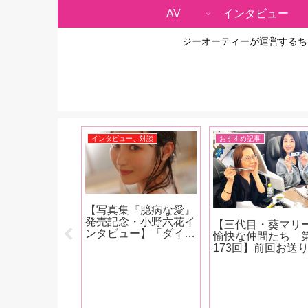
AV
インタビュー
ジーオーティーが運営するち
事
インタビュー、対談
おすすめ記事
目・葵マリーと
【写真集『臆病な愛』
仲間たち 第
発売記念・小野六花イ
【三代目・葵マリ
】今回は望月あ
ンタビュー】「ダイエ
愉快な仲間たち 
ゃん主演『お母
ットして胸がめっちゃ
173回】前回お送
殺される！搾精
小さくなったなと思っ
た『台湾アダルト
ず間もなく家庭
たんですけどこの間、
スポ TAE09』取材
望月あやか』
下着を買いに行った時
終えたその後、範
をレポート！
に測ってもらったら全
紗々ちゃんとの台
然変わってなかったん
行記をお送りしま