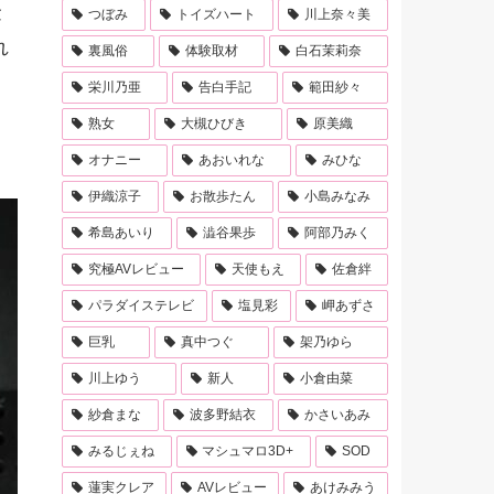
金
つぼみ
トイズハート
川上奈々美
れ
裏風俗
体験取材
白石茉莉奈
栄川乃亜
告白手記
範田紗々
熟女
大槻ひびき
原美織
オナニー
あおいれな
みひな
伊織涼子
お散歩たん
小島みなみ
希島あいり
澁谷果歩
阿部乃みく
究極AVレビュー
天使もえ
佐倉絆
パラダイステレビ
塩見彩
岬あずさ
巨乳
真中つぐ
架乃ゆら
川上ゆう
新人
小倉由菜
紗倉まな
波多野結衣
かさいあみ
みるじぇね
マシュマロ3D+
SOD
蓮実クレア
AVレビュー
あけみみう