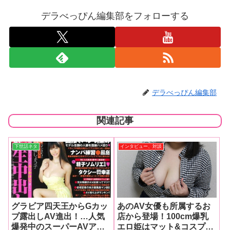
デラべっぴん編集部をフォローする
デラべっぴん編集部
関連記事
下世話ネタ
インタビュー、対談
グラビア四天王からGカッ
あのAV女優も所属するお
プ露出しAV進出！…人気
店から登場！100cm爆乳
爆発中のスーパーAVアイ
エロ姫はマット&コスプレ