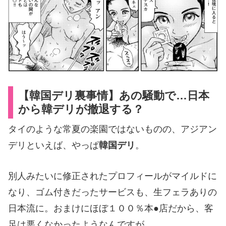
【韓国デリ
裏事情】
あの騒動
で…日本
から
韓デリ
が撤退する？
タイのような常夏の楽園ではないものの、アジアン
デリといえば、やっぱ
韓国デリ
。
別人みたいに修正されたプロフィールがマイルドに
なり、ゴム付きだったサービスも、生フェラありの
日本流に。おまけにほぼ１００％本●店だから、客
足は悪くなかったようなんですが……。