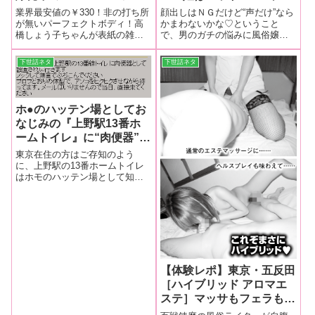
ドル・高橋しょう子ちゃん
が大好き♡…“顔出しＮ
業界最安値の￥330！非の打ち所
顔出しはＮＧだけど“声だけ”なら
の表紙が目印の『実話大報
Ｇ”な姫に無理やり頂い
が無いパーフェクトボディ！高
かまわないかな♡ということ
橋しょう子ちゃんが表紙の雑誌
で、男のガチの悩みに風俗嬢が
12月号』本日発売！
た“肉声”がこちら！~風俗
『実話大報12月号』全国書店・
肉声で応える『姫相談』。 （第
嬢『姫相談』④
コンビニで本日発売！まだ買っ
１回）（第２回）（第３回）今
下世話ネタ
下世話ネタ
てない人にちょっとだけ内容教
回は、昨年12月にオープンした
えちゃいます♡今月も男の欲望
ばかりの新店・高級艶女ヘルス
を満たしてみせます！ エロい
『o.t.o.n.o（おとの）』の皆月
実話を赤裸
ホ●のハッテン場としてお
なじみの『上野駅13番ホ
ームトイレ』に“肉便器”女
性からのカキコミが！…翻
東京在住の方はご存知のよう
弄された男たち…どんな女
に、上野駅の13番ホームトイレ
はホモのハッテン場として知ら
がやってくる？
れています。この書き込みもホ
モによるものかと思われました
が、プロフィールは女。これは
楽しみです…
【体験レポ】東京・五反田
［ハイブリッド アロマエ
ステ］マッサもフェラも！
これぞ理想のエステ【気に