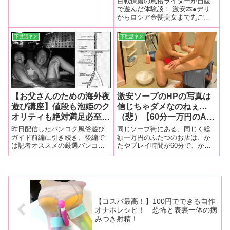
百戦錬磨の風俗ライターが自腹
なる風俗試し隊】
で遊んだ体験談！ 激安本●デリ
からロシア金髪美女まで丸ごと
実体験！日本人エステの未来を
担うハイブリッドな店ハイブリ
下世話ネタ
下世話ネタ
ッドカーといえば、ガソリンで
も電気でも走る環境に優しい
車。で、疲れた男の心と股間に
優しいのが、今回
【お父さんのための海外夜
激安ソープのHPの写真は
遊び講座】値段も泡姫のク
信じちゃダメなのねぇ…
オリティも絶対満足必至の
（悲）【60分一万円のA
名店ぞろい♥ 風俗王国タ
店】VS【35分一万円のB
昨日配信したバンコク風俗遊び
同じソープ街にある、同じく総
イ・バンコクの厳選ソープ
店】同じ金額でこんなに違
ガイド前編に引き続き、後編で
額一万円のふたつのお店は、か
は記者オススメの厳選バンコク
たやプレイ時間が60分で、かた
ランド7店舗をご紹介♥
った！泡の国で総額一万円
ソープ7店舗をご紹介♥
や35分。この違いは姫質の違い
ソープ検証
なのか、それともプレイ内容の
違いなのか……気になるこの問
題を潜入レポートいたします!!
【コスパ最高！】100円でできる自作
オナホレシピ！ 恐怖と表裏一体の病
みつき射精！