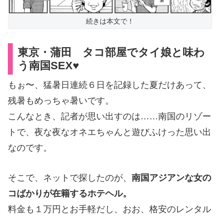
続きは本文で！
東京・蒲田 タコ部屋でタイ娘と
味わ
う南国SEX♥
もぉ〜、猛暑日連続６日を記録した夏だけあって、
残暑もめっちゃ暑いです。
こんなとき、記者が思い出すのは……南国のリゾー
トで、夜な夜なオネエちゃんと遊びふけった思い出
なのです。
そこで、ネットで探したのが、
南国アジアンな女の
コばかりが在籍するホテヘル。
料金も１万円とお手軽だし、おお、格安のレンタル