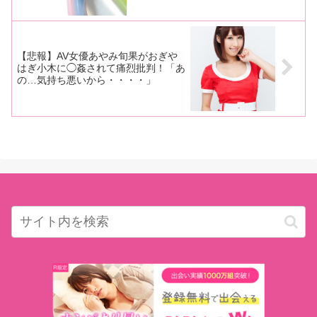
【悲報】AV女優あやみ旬果がおぎや
はぎ小木に◯姦されて痛烈批判！「あ
の…気持ち悪いから・・・・」