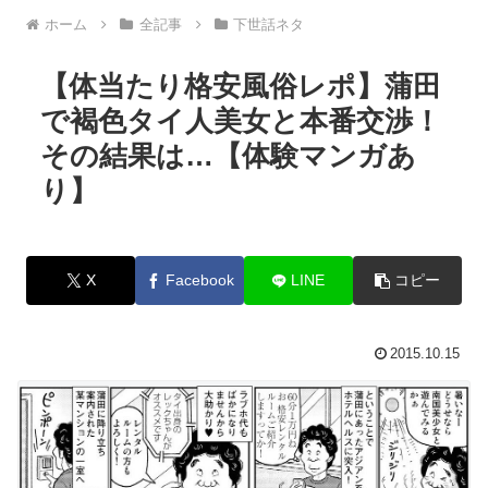
ホーム
全記事
下世話ネタ
【体当たり格安風俗レポ】蒲田
で褐色タイ人美女と本番交渉！
その結果は…【体験マンガあ
り】
X
Facebook
LINE
コピー
2015.10.15