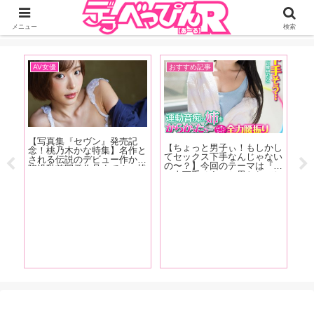
ジーオーティーが運営するちょっとHなニュースサイ。サイト内のリンクには
DMMアフィリエイトが含まれているものがあります
メニュー
検索
AV女優
おすすめ記事
イ
【写真集『セヴン』発売記
【F
【ちょっと男子ぃ！もしかし
の
念！桃乃木かな特集】名作と
売
てセックス下手なんじゃない
ュー
される伝説のデビュー作から
ー
の〜？】今回のテーマは『こ
な
陥没乳首開発作品まで！ 桃
女
の人下手そう』と思われてし
た、
乃木かなの6年半の歴史をAV
る
まう特徴！ 「あの時ヤレそ
天野
マイスター・東風克智が作品
加
うだったのに何でヤレなかっ
！抜
とともに振り返る！【前編】
コ
たんだろう……」という経験
ま
す
をおもちのアナタ必読です！