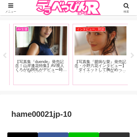
ジーオーティーが運営するちょっとHなニュースサイ。サイト内のリンクには
DMMアフィリエイトが含まれているものがあります
メニュー
検索
AV女優
インタビュー、対談
A
【写真集『duende』発売記
【写真集『臆病な愛』発売記
【
かし
念！山岸逢花特集】AV廃人
念・小野六花インタビュー】
念
ない
くろがね阿礼がデビュー時に
「ダイエットして胸がめっち
さ
『こ
「この子だけはマジでエロい
ゃ小さくなったなと思ったん
陥
てし
な」と思った山岸逢花の魅力
ですけどこの間、下着を買い
乃
レそ
を大解説!! 最近ファンにな
に行った時に測ってもらった
マ
かっ
った皆さんも古参ファンの皆
ら全然変わってなかったんで
と
経験
さんもご覧あれ【前篇】
すよ」前編
す！
hame00021jp-10