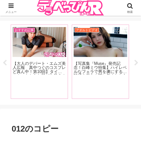
ジーオーティーが運営するちょっとHなニュースサイ。サイト内のリンクには
DMMアフィリエイトが含まれているものがあります
メニュー
検索
おすすめ記事
アダルトビデオ
イ
【大人のデパート・エムズ美
【写真集『Muse』発売記
【F
人広報 真中つぐのコスプレ
念！白峰ミウ特集】ハイレベ
売
快な
ど真ん中！第10回】タイト
ルなフェラで男を虜にする世
カ
お
スカートからお尻が丸見えの
話焼き痴女！謎に包まれた白
優
エキ
痴女系コスプレで真中さんが
峰ミウの魅力をAV廃人・く
悠
た
登場！【撮り下ろしグラビア
ろがねが徹底分析！【前編】
渕
との
画像あり！】
む
す！
掲
012のコピー