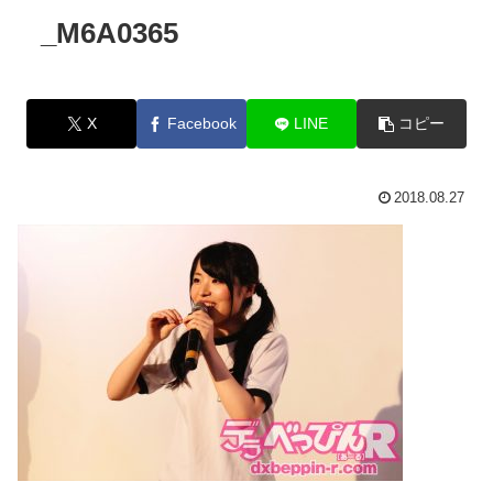
_M6A0365
X
Facebook
LINE
コピー
2018.08.27