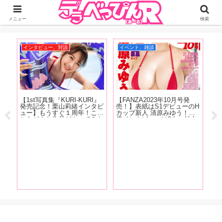
ジーオーティーが運営するちょっとHなニュースサイ。サイト内のリンクには
DMMアフィリエイトが含まれているものがあります
メニュー
検索
インタビュー、対談
イベント、雑談
お
【1st写真集『KURI-KURI』
【FANZA2023年10月号発
【
の
発売記念！栗山莉緒インタビ
売！】表紙はS1デビューのH
人
ュー
ュー】もうすぐ１周年！これ
カップ新人 清原みゆう！女
ど
な
からどんな作品がやってみた
優インタビューは6人 村上
ス
た、
い？「もっとSっぽい作品を
悠華、美波汐里、神木麗、恋
痴
天野
撮りたいって思いますね。め
渕ももな、宮島めい、角名つ
登
！抜
ちゃくちゃ攻める作品をやり
むぎ！伊藤舞雪のグラビアも
画
ま
たいです！」【前編】
掲載！