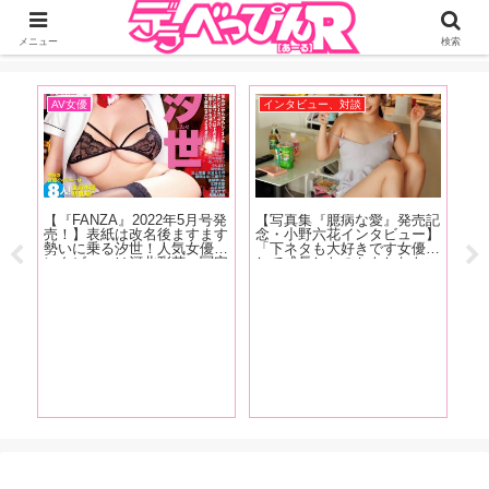
ジーオーティーが運営するちょっとHなニュースサイ。サイト内のリンクには
DMMアフィリエイトが含まれているものがあります
メニュー
検索
AV女優
インタビュー、対談
お
売記
【『FANZA』2022年5月号発
【写真集『臆病な愛』発売記
【
ュー
売！】表紙は改名後ますます
念・小野六花インタビュー】
決
長を
勢いに乗る汐世！人気女優イ
「下ネタも大好きです女優と
き
を感
ンタビューは河北彩花、冨安
して成長したのかもしれない
イ
七海
れおな、川原りま！新人女優
（笑）。もうちんことか普通
ホ
た作
インタビューは宍戸里帆、佐
に言えちゃったりするんで
ー
がね
久良咲希、一乃あおい、多香
す」後編
ト
良、野咲美桜が登場！