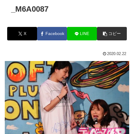
_M6A0087
X
Facebook
LINE
コピー
2020.02.22