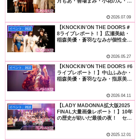
月もあ・善場まみ・小花のん・稲
森美優・笹倉杏が織りなす個性豊
かなライブに歓声！ 輝きが交差
2026.07.09
するスペシャルステージに！
【KNOCKIN’ON THE DOORS＃
イベント、雑談
8ライブレポート！】広瀬美結・
稲森美優・蒼羽ななみが個性全開
ステージ！ 3人の魅力が爆
発！ 会場を熱狂させた濃密ライ
2026.05.27
ブが開催！
【KNOCKIN’ON THE DOORS #6
イベント、雑談
ライブレポート！】中山ふみか・
稲森美優・蒼羽ななみ・指原美
奈・宮城りえ・RUU・善場ま
み・神喜ミアがそれぞれの個性で
2026.04.11
ステージを盛り上げる！
【LADY MADONNA拡大版2025
イベント、雑談
FINAL大量画像レポート！】10年
の歴史が紡いだ最後の夜！ セク
シー女優＆アーティストたちが
CLUB CITTA’に遺した永遠の輝
2025.12.01
き！