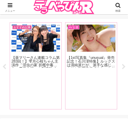
ジーオーティーが運営するちょっとHなニュースサイ。サイト内のリンクには
DMMアフィリエイトが含まれているものがあります
メニュー
検索
おすすめ記事
AV女優
お
記
【葵マリーさん連載コラム第
【1st写真集『unusual』発売
【
283回！】雫月心桜ちゃん主
記念！石川澪特集】ルックス
人
星
演作「淫虫の家 折檻中毒少
は清純派だが、派手な感じっ
の
ー
女〜雫月心桜」の劇場版 上
ぷりと攻守交代でもしっかり
ま
ゃ
映会+サイン会の様子をレポ
美しい技で魅せるカウンター
ー
と
ートします！
の強さが特徴！石川澪の魅力
を
な
をAV廃人・くろがね阿礼が
3
徹底解説！【前編】
て
う
ま