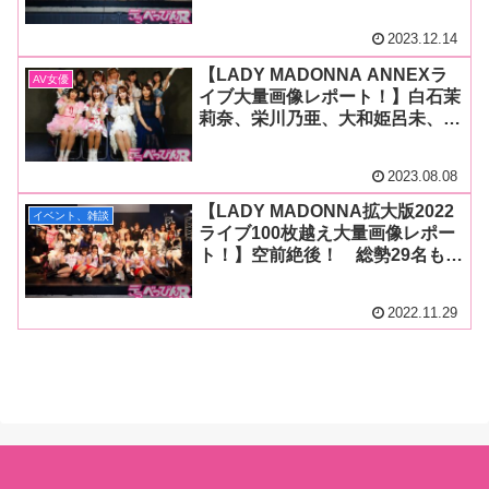
トが出演！ソロからグループまで
プロフェッショナルな歌唱を披露
2023.12.14
し大爆発のステージに！
【LADY MADONNA ANNEXラ
AV女優
イブ大量画像レポート！】白石茉
莉奈、栄川乃亜、大和姫呂未、こ
あらちゃん、桜もこ、稲森美優、
七瀬アリス、百咲みいろ、日向ひ
2023.08.08
かげ、千石もなかが今年最大の盛
り上がりで最高峰ライブを開催！
【LADY MADONNA拡大版2022
イベント、雑談
ライブ100枚越え大量画像レポー
ト！】空前絶後！ 総勢29名もの
アーティストが熱唱！ いまやア
ダルト界の国民的行事となった最
2022.11.29
大にして最高のライブが開催！