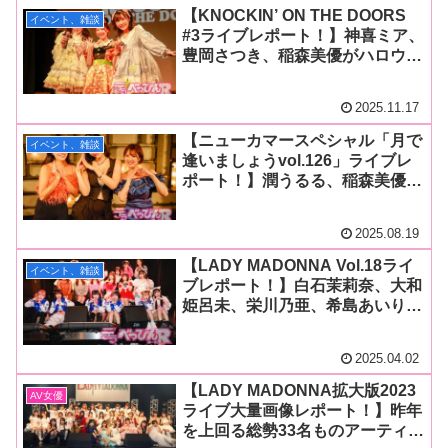
【KNOCKIN’ ON THE DOORS
イベント、雑談
#3ライブレポート！】神喜ミア、
豊岡さつき、稲森美優がハロウィ
ンの夜を華やかに彩る！ ライブ
イベント新勢力の成長を期待！
2025.11.17
【ニューカマースペシャル「月で
イベント、雑談
逢いましょうvol.126」ライブレ
ポート！】潤うるる、稲森美優、
豊岡さつきが放つ、しなやかで力
強いはじまりの歌！ 真夏の夜に
2025.08.19
確かな才能が咲く！
【LADY MADONNA Vol.18ライ
イベント、雑談
ブレポート！】白石茉莉奈、大和
姫呂未、栄川乃亜、希島あいり、
こあらちゃん、稲森美優、木下
凛々子、十束るう、琥珀やや、み
2025.04.02
るくの戦士、道玄坂69がライブで
大爆発！ ラストは重大発表が！
【LADY MADONNA拡大版2023
AV女優
ライブ大量画像レポート！】昨年
を上回る総勢33名ものアーティス