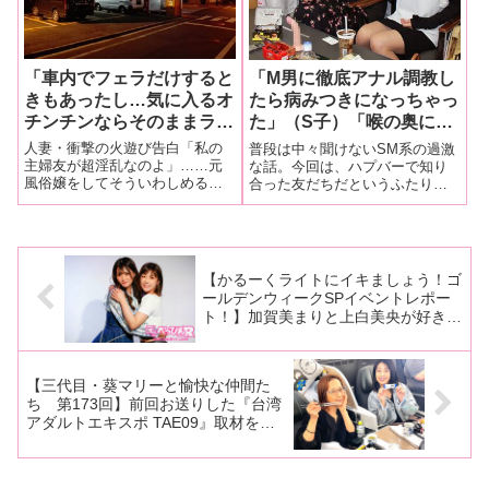
ゃん。公開
「車内でフェラだけすると
「M男に徹底アナル調教し
きもあったし…気に入るオ
たら病みつきになっちゃっ
チンチンならそのままラブ
た」（S子）「喉の奥に性
ホに…」コインパーキング
感帯があるからイラマチオ
人妻・衝撃の火遊び告白「私の
普段は中々聞けないSM系の過激
即席売春…パッシング５回
が大好きなの」（M子）…
主婦友が超淫乱なのよ」……元
な話。今回は、ハプバーで知り
風俗嬢をしてそういわしめる美
合った友だちだというふたりの
は『遊ばない？』の誘惑サ
S子とM子の超過激なSM対
人妻。それもそのはず、美人妻
熟女にお越しいただいたが……
イン
談
が自ら暴露したのは、コインパ
果たしてどんな対談になること
ーキングで売春していたとい
やら!?
う、まるで都市伝説のようなエ
ロ行為だった！！
【かるーくライトにイキましょう！ゴ
ールデンウィークSPイベントレポー
ト！】加賀美まりと上白美央が好きな
男性器、オナニー事情を赤裸々にカミ
ングアウト！それを女子マネージャー
がさらに深掘り！
【三代目・葵マリーと愉快な仲間た
ち 第173回】前回お送りした『台湾
アダルトエキスポ TAE09』取材を終
えたその後、範田紗々ちゃんとの台湾
旅行記をお送りします！