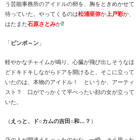
う芸能事務所のアイドルの卵を、胸をときめかせて
待っていた。やってくるのは
松浦亜弥
か
上戸彩
か、
はたまた
石原さとみ
か
⁉︎
「
ピンポ～ン
」
軽やかなチャイムが鳴り、心臓が飛び出しそうなほ
どドキドキしながらドアを開けると、そこに立って
いたのは、本物のアイドル！ というか、アーティ
スト？ 口がでっかくて平べったい顔の女が立って
いた。
（
えっと、ド○カムの吉田○和…？
）