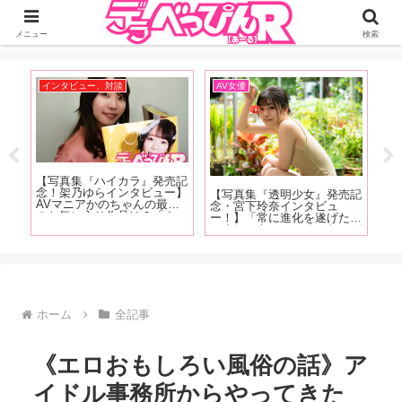
ジーオーティーが運営するちょっとHなニュースサイ。サイト内のリンクには
DMMアフィリエイトが含まれているものがあります
メニュー
検索
インタビュー、対談
AV女優
お
【写真集『ハイカラ』発売記
【
の
念！架乃ゆらインタビュー】
人
【写真集『透明少女』発売記
ュー
AVマニアかのちゃんの最近
の
念・宮下玲奈インタビュ
な
のお気に入り作品は？「やっ
リ
ー！】「常に進化を遂げたい
た、
ぱり女の子が可哀相な目に遭
型
ですね。あと、いろんなメデ
天野
うやつ。M男の乳首を一晩中
紹
ィアに進出したいです。 あ
！抜
責めますみたいなやつよりか
パ
と、名前は「れいな」じゃな
ま
は、女の子のほうがヤられて
(笑
く「れな」です、よろしくお
るのが好きですね」【前編】
願いします！」後編
ホーム
全記事
《エロおもしろい風俗の話》ア
イドル事務所からやってきた