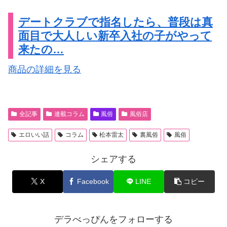
デートクラブで指名したら、普段は真
面目で大人しい新卒入社の子がやって
来たの…
商品の詳細を見る
全記事
連載コラム
風俗
風俗店
エロいい話
コラム
松本雷太
裏風俗
風俗
シェアする
X
Facebook
LINE
コピー
デラべっぴんをフォローする