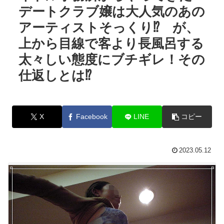
デートクラブ嬢は大人気のあの
アーティストそっくり⁉︎ が、
上から目線で客より長風呂する
太々しい態度にブチギレ！その
仕返しとは⁉︎
X
Facebook
LINE
コピー
2023.05.12