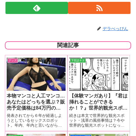
デラべっぴん
関連記事
グッズ
下世話ネタ
本物マンコと人工マンコ…
【体験マンガあり】『君は
あなたはどっちを選ぶ？販
挿れることができる
売予定価格は84万円のセ
か！？』世界的観光スポッ
ックスロボット…【裏ネタ
ト・浅草にある“男を試
発表されてから６年が経過しよ
続きは本文で世界的な観光スポ
から役立つ情報まで！】〜
す”大陸エステ！【気にな
うとしているセックスロボッ
ット・浅草の風俗事情は？今や
ト。年内、年内と言いながら一
世界的な観光スポットになった
タレコミ情報（ネタ元・編
る風俗勝手に通信簿】
向に正式発表がでないのはどう
浅草。そんな町だからでしょう
集部員K・46歳）
してなんでしょう？究極ダッチ
か、浅草に居を構える風俗店と