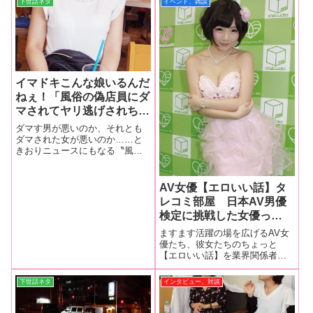
下世話ネタ
イベント、雑談
ワイフに賛否両論のわけ
いえばソープが１軒、デリヘル
ですら浅草が店名につく店は数
えるほど、とういうのが現状の
ようです。ラブホ
イマドキこんな娘いるんだ
ねぇ！「風俗の偽店員にダ
マされてヤリ逃げされちゃ
いました（泣）
ダマす男が悪いのか、それとも
ダマされた女が悪いのか……と
きおりニュースにもなる〝風俗
店の店員を装った〟ヤリ逃げ事
件。今回は、その被害者が本誌
に一部始終を語ってくれた!!
AV女優【エロいい話】タ
レコミ部屋 日本AV男優
検定に挑戦した女優っ
て！？
ますます活躍の場を広げるAV女
優たち、彼女たちのちょっと
【エロいい話】を業界関係者の
タレコミを元にこそっと教えち
ゃいます。日本AV男優検定に挑
下世話ネタ
インタビュー、対談
戦したことみんの結果は？日本
AV男優検定【3級】のイメージガ
ールをやっている朝倉ことみち