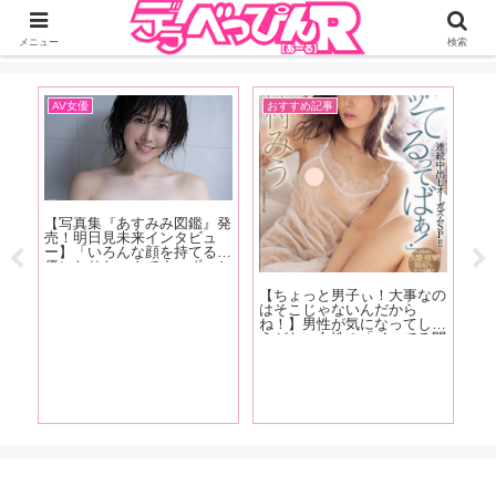
ジーオーティーが運営するちょっとHなニュースサイ。サイト内のリンクには
DMMアフィリエイトが含まれているものがあります
メニュー
検索
AV女優
おすすめ記事
イ
【写真集『あすみみ図鑑』発
【F
売！明日見未来インタビュ
売
快な
ー】「いろんな顔を持てる女
河
お
優になりたいんです。ずっと
は
エキ
Mだったから、将来的にはS
な
た
にもなりたいですね」【後
柴
【ちょっと男子ぃ！大事なの
との
編】
花
はそこじゃないんだから
す！
き
ね！】男性が気になってしょ
す!
うがない女性の「イッてる問
題」。ちょっとだけビッチな
女性ライター・Betsyが「女
性が本当に感じているか確か
める方法」の真実を語る！