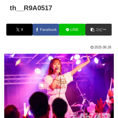
th__R9A0517
X
Facebook
LINE
コピー
2025.08.28