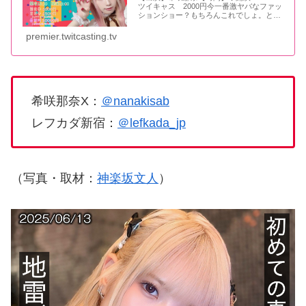
ツイキャス 2000円今一番激ヤバなファッ
ションショー？もちろんこれでしょ。とい
うわけで、ななちふぁっしょんわーるど開
催決定！沢山の衣装をもっている希咲那奈
premier.twitcasting.tv
ちゃんが自分の私..
希咲那奈X：
＠nanakisab
レフカダ新宿：
＠lefkada_jp
（写真・取材：
神楽坂文人
）