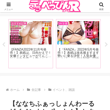
ジーオーティーが運営するちょっとHなニュースサイ。サイト内のリンクには
DMMアフィリエイトが含まれているものがあります
メニュー
検索
おすすめ記事
AV女優
ア
【FANZA2022年11月号発
【『FANZA』2022年5月号発
【
の
売！】表紙は、日向かえで！
売！】表紙は改名後ますます
念
ュー
女優インタビューがてんこ盛
勢いに乗る汐世！人気女優イ
ル
な
り！似鳥日菜、九野ひなの、
ンタビューは河北彩花、冨安
話
た、
庵ひめか、星乃莉子、乃々瀬
れおな、川原りま！新人女優
峰
天野
あい！月乃ルナ、長瀬麻美、
インタビューは宍戸里帆、佐
ろ
！抜
松本菜奈実！人気女優インタ
久良咲希、一乃あおい、多香
ま
ビューは乙アリス！
良、野咲美桜が登場！
ホーム
全記事
イベント、雑談
【ななちふぁっしょんわーる