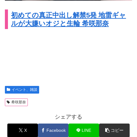
初めての真正中出し解禁5発 地雷ギャ
ルが大嫌いオジと生輪 希咲那奈
イベント、雑談
希咲那奈
シェアする
X
Facebook
LINE
コピー