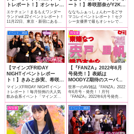
トレポート！】オシャレ美
ート！】希咲那奈がY2Kコ
少女・希咲那奈が性癖、好
ーデ＆完璧ロリータファッ
エケチェン！まるもえワンダー
ななちふぁっしょんわーるどサ
きな男性器を赤裸々告
ション！ 蒼羽ななみがア
ランドvol.22イベントレポート！
マコレイベントレポート！セク
11月22日、東京・新宿にあるイ
シー女優界で最もオシャレでお
白！ 桜木えりかがスケベ
ダルティな裸エプロン姿＆
ベントスペース「ミコノス」
姫様な希咲那奈ちゃんが、アダ
オヤジに豹変！ 円井萌華
ドット柄ワンピース姿で登
で、円井萌華ちゃんの冠イベン
ルトイベントの聖地・レフカダ
イベント、雑談
AV女優
がトークをリード！
場！
ト「エケチェン！まるもえワン
新宿でファッションショーを開
ダーランドvol.22」が開催され、
催。6月13日に行われた「ななち
会場は満員御礼の大盛況とな
ふぁっしょんわーるど サマコ
レ」には満員
【マインズFRIDAY
【『FANZA』2022年6月
NIGHTイベントレポー
号発売！】表紙は
ト！】きみと歩実、希咲那
MOODYZ期待のスーパー
奈、白石かんな、真白みの
ルーキー宍戸里帆！人気女
マインズFRIDAY NIGHTイベン
世界一のAV雑誌『FANZA』2022
り、音羽美鈴が人気メーカ
優インタビューは桃乃木か
トレポート！毎月恒例の大人気
年6月号・発売！！月刊
飲み会系イベント「マインズ
『FANZA』2022年6月号発売！
ー「コスプレ一本勝負」主
な、有村のぞみ、東條な
FRIDAY NIGHT＜今宵はdec！夜
今月の気になる内容ですが…表
宰のdecと飲み会2時間1本
つ！新人インタビューに
な夜な深～～いトーク開幕＞」
紙は、ゆるふわ系美少女にして
AV女優
イベント、雑談
勝負！
は、宮下玲奈、古川ほの
が10月11日、東京・代々木にあ
エロすぎるデカパイともっとエ
か、花柳杏奈、希咲那奈が
るA Talk Club WOOFERで行わ
ロすぎる妄想を持ったMOODYZ
れ
期待のスーパールーキー宍戸里
登場！