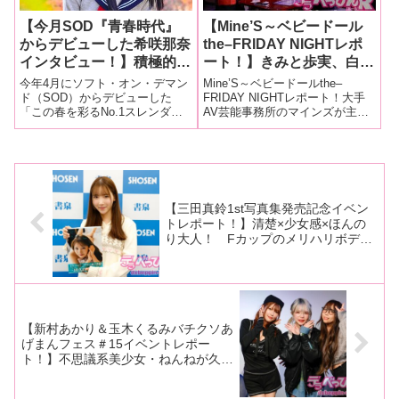
【今月SOD『青春時代』
【Mine’S～ベビードール
からデビューした希咲那奈
the–FRIDAY NIGHTレポ
インタビュー！】積極的な
ート！】きみと歩実、白浜
Aカップ美少女！目覚めの
美羽、和久井美兎、天野花
今年4月にソフト・オン・デマン
Mine’S～ベビードールthe–
きっかけは初体験「今まで
乃、希咲那奈、黒木歩が新
ド（SOD）からデビューした
FRIDAY NIGHTレポート！大手
「この春を彩るNo.1スレンダー
AV芸能事務所のマインズが主催
動画を見るだけだったの
年会気分で泥酔！ テキー
青春美少女」希咲那奈ちゃん！
する「Mine’S～ベビードール
が、自分の常識が変わって
ラを煽り初春からめでたい
趣味は洋服、二次元アイドル、
the–FRIDAY NIGHT＜今宵は新
実際のセックスに興味が出
飲み会に！
音ゲーという彼女ですが、性へ
年会＞」が1月5日、東京・代々
たって感じです」
の好奇心は旺盛！ AVが好きで
木にあるA Talk Club W
詳しかったり、初体験が気持ち
良かった
【三田真鈴1st写真集発売記念イベン
トレポート！】清楚×少女感×ほんの
り大人！ Fカップのメリハリボディ
が鮮烈！ 三田真鈴が待望の1st写真
集を発売！【本人コメントあり】
【新村あかり＆玉木くるみバチクソあ
げまんフェス＃15イベントレポー
ト！】不思議系美少女・ねんねが久々
のイベント登場！ 大爆笑のあとに感
動ありのジェットコースター状態に！