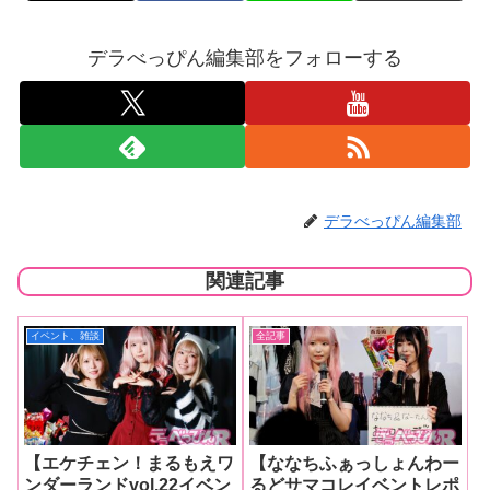
デラべっぴん編集部をフォローする
デラべっぴん編集部
関連記事
イベント、雑談
全記事
【エケチェン！まるもえワ
【ななちふぁっしょんわー
ンダーランドvol.22イベン
るどサマコレイベントレポ