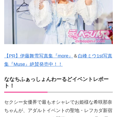
【PR】伊藤舞雪写真集『more』
＆
白峰ミウ1st写真
集『Muse』絶賛発売中！！
ななちふぁっしょんわーるどイベントレポー
ト！
セクシー女優界で最もオシャレでお姫様な希咲那奈
ちゃんが、アダルトイベントの聖地・レフカダ新宿