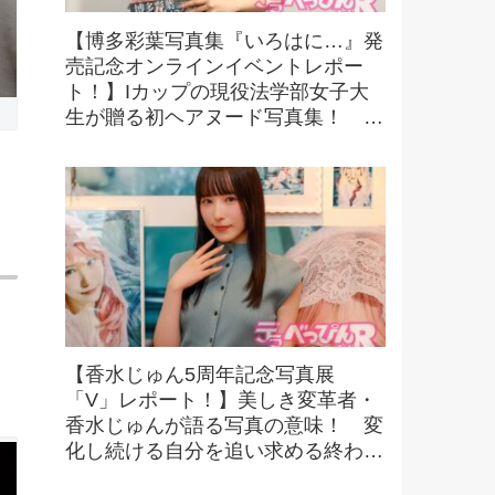
【博多彩葉写真集『いろはに…』発
売記念オンラインイベントレポー
ト！】Iカップの現役法学部女子大
生が贈る初ヘアヌード写真集！ 可
憐さと大胆な魅力が融合した一冊
に！
【香水じゅん5周年記念写真展
「V」レポート！】美しき変革者・
香水じゅんが語る写真の意味！ 変
化し続ける自分を追い求める終わり
なき探求とは！？