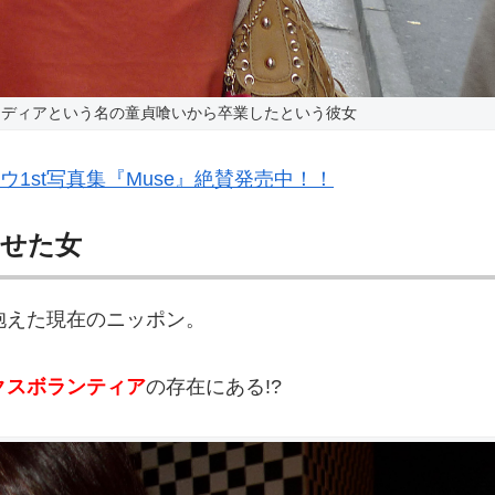
ンディアという名の童貞喰いから卒業したという彼女
ウ1st写真集『Muse』絶賛発売中！！
させた女
抱えた現在のニッポン。
クスボランティア
の存在にある!?