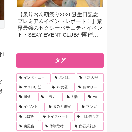
【泉りおん萌祭り2026誕生日記念
プレミアムイベントレポート！】業
界最強のセクシーバラエティイベン
ト・SEXY EVENT CLUBが開催す
る最強撮影オフ会を初取材！ 驚愕
の内容に大興奮！
推
タグ
インタビュー
ズバ王
実話大報
含
エロいい話
AV女優
葵マリー
想
風俗
コラム
人妻
AV
イベント
きみと歩実
マンガ
つぼみ
トイズハート
川上奈々美
裏風俗
体験取材
白石茉莉奈