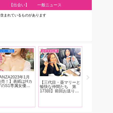
【出会い】
一般ニュース
が含まれているものがあります
ベント、雑談
おすすめ記事
イベント、雑談
ANZA2023年1月
【FANZA202
発売！】表紙はHカ
号発売！】表
【三代目・葵マリーと
プのS1専属女優・
が強い！ムー
愉快な仲間たち 第
宵こなん！ 新人イ
新人・宮下玲
173回】前回お送りし
タビューは小栗み
インタビュー
た『台湾アダルトエキ
、日向かえで、西野
る、新井リマ
スポ TAE09』取材を
美、宮城りえ、滝ゆ
も、有加里の
終えたその後、範田
な。人気女優インタ
原かなえ！新
紗々ちゃんとの台湾旅
ューには恋渕もも
もはじまっち
行記をお送りします！