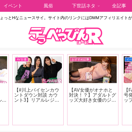
イベント
風俗
下世話ネタ
全記事
ょっとHなニュースサイ。サイト内のリンクにはDMMアフィリエイト
AV女優
おすすめ記事
イ
【#川上パイセンカウ
【AV女優がオナホと
【F
ントダウン対談 カウ
対決！？】アダルトグ
号
ルッ
ント3】リアルレジェ
ッズ大好き女優のジュ
ッ
、派
ンド・蒼井そらと川上
ーン・ラブジョイがト
小
攻守
奈々美＆古川いおりの
イズハートの人気オナ
ン
美し
超豪華座談会が実
ホ『セブンティーン
ゆ
ンタ
現！ 恵比寿マスカッ
ボルドー』と『召喚術
絵
石川
ツの話から引退後の動
師のオナホアトリエ』
い
人
向まで、美女3人が本
を手に取り大興奮！
ビ