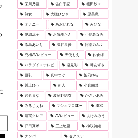
栄川乃亜
告白手記
範田紗々
ッ
熟女
大槻ひびき
原美織
オナニー
あおいれな
みひな
っ
伊織涼子
お散歩たん
小島みなみ
希島あいり
澁谷果歩
阿部乃みく
究極AVレビュー
天使もえ
佐倉絆
パラダイステレビ
塩見彩
岬あずさ
巨乳
真中つぐ
架乃ゆら
川上ゆう
新人
小倉由菜
に
紗倉まな
波多野結衣
かさいあみ
みるじぇね
マシュマロ3D+
SOD
蓮実クレア
AVレビュー
あけみみう
戸田真琴
三上悠亜
神咲詩織
ナンパ
セクステ