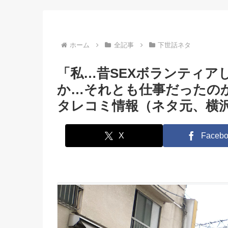
っても過言で
きドコロ満載でお送り
くろがね阿礼が徹
ません」【前
します!
説！【後編】
ホーム
全記事
下世話ネタ
「私…昔SEXボランティア
か…それとも仕事だったの
タレコミ情報（ネタ元、横沢
X
Facebo