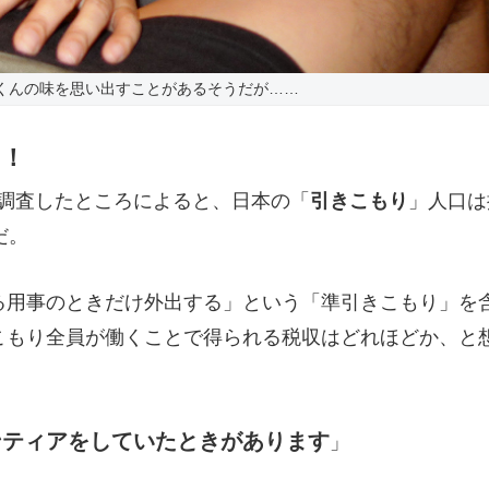
くんの味を思い出すことがあるそうだが……
も！
象に調査したところによると、日本の「
引きこもり
」人口は
だ。
る用事のときだけ外出する」という「準引きこもり」を
こもり全員が働くことで得られる税収はどれほどか、と
ンティアをしていたときがあります
」