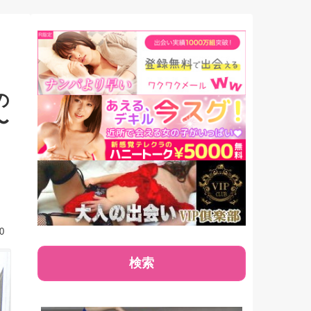
、八木奈々、弥生み
す！
きが登場！！
の
〜
0
検索