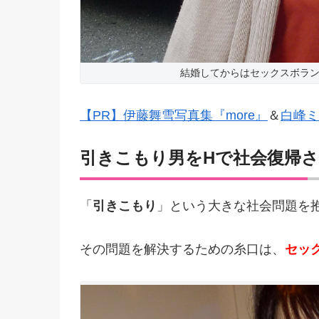
結婚してからはセックスボラ
【PR】伊藤舞雪写真集『more』
＆
白峰ミ
引きこもり男をHで社会復帰
「
引きこもり
」という大きな社会問題を
その問題を解決するための糸口は、
セッ