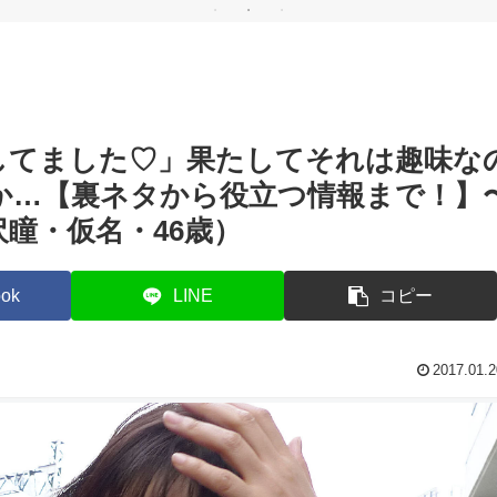
底解
音で語り尽くす【前
な
編】
づ
してました♡」果たしてそれは趣味な
か…【裏ネタから役立つ情報まで！】
瞳・仮名・46歳）
ok
LINE
コピー
2017.01.2