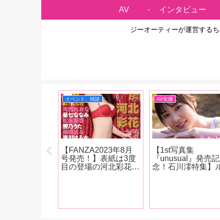
AV
インタビュー
ジーオーティーが運営するち
イベント、雑談
AV女優
らの4年間を
【FANZA2023年8月
【1st写真集
スター・東風
号発売！】表紙は3度
『unusual』発売記
熱く語る！】
目の登場の河北彩花！
念！石川澪特集】
に彼女こそ究極
女優インタビューは9
クスは清純派だが
ロリ”。世の中
人！河西れおな、星七
手な感じっぷりと
規制が厳しくな
ななみ、松永梨杏、響
交代でもしっかり
にAVデビュ
乃うた、柴崎はる、澪
い技で魅せるカウ
女は、”時代
川はるか、天野花乃、
ーの強さが特徴！
られたオン
夏目響、東條なつ！抜
澪の魅力を、AV廃