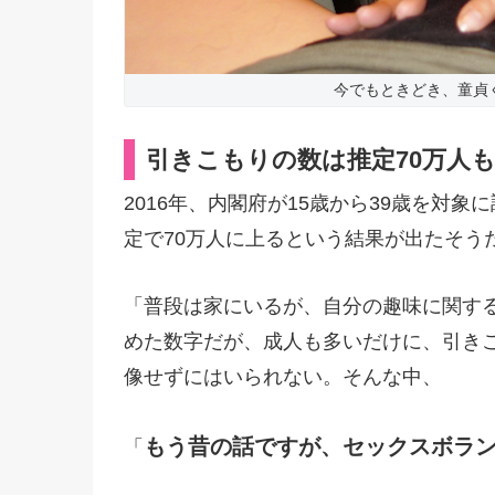
今でもときどき、童貞
引きこもりの数は推定70万人
2016年、内閣府が15歳から39歳を対
定で70万人に上るという結果が出たそう
「普段は家にいるが、自分の趣味に関す
めた数字だが、成人も多いだけに、引き
像せずにはいられない。そんな中、
もう昔の話ですが、セックスボラ
「