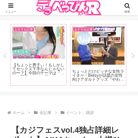
ジーオーティーが運営するちょっとHなニュースサイ。サイト内のリンクには
DMMアフィリエイトが含まれているものがあります
メニュー
検索
おすすめ記事
おすすめ記事
お
発売
【
【ちょっと男子ぃ！もしかし
クス
人
てセックス下手なんじゃない
じっ
ど
ちょっとだけビッチな女性ラ
の〜？】今回のテーマは『こ
かり
ス
イター・Betsyが話題の女性
の人下手そう』と思われてし
ター
痴
向けアダルトグッズ『やわら
まう特徴！ 「あの時ヤレそ
魅力
登
かまんぼう ファースト』の
うだったのに何でヤレなかっ
が
画
秘密を開発者の女性スタッフ
たんだろう……」という経験
に突撃取材！
をおもちのアナタ必読です！
ホーム
全記事
イベント、雑談
【カジフェスvol.4独占詳細レ