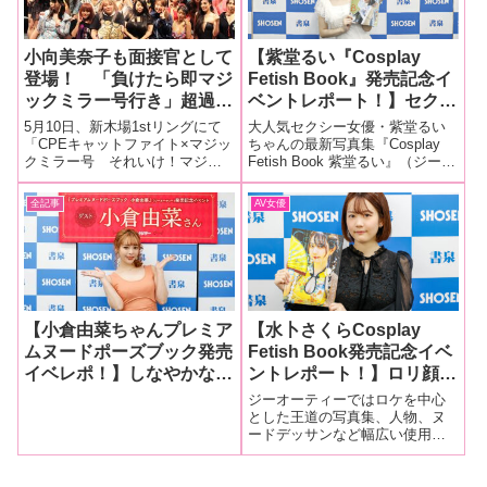
小向美奈子も面接官として
【紫堂るい『Cosplay
登場！ 「負けたら即マジ
Fetish Book』発売記念イ
ックミラー号行き」超過酷
ベントレポート！】セクシ
な女同士の戦いの全てを激
ーなコスプレ衣装で魅せ
5月10日、新木場1stリングにて
大人気セクシー女優・紫堂るい
撮してきた！
る、収まりきらない完璧ボ
「CPEキャットファイト×マジッ
ちゃんの最新写真集『Cosplay
クミラー号 それいけ！マジッ
Fetish Book 紫堂るい』（ジーオ
ディ！ 元子役アイドルが
クミラー号！！〜全員水着ぶっ
ーティー刊）の発売を記念した
妖艶なフェロモンを大放
かけ祭り〜」が開催されまし
「Cosplay Fetish Book 紫堂るい
全記事
AV女優
出！
た。タイトル通り、出場者が全
発売記念イベント」が、6月20
員水着姿、かつお客さんから水
日、東京・神保町にある書泉
鉄砲で水をぶっかけられる中で
戦う過酷
【小倉由菜ちゃんプレミア
【水卜さくらCosplay
ムヌードポーズブック発売
Fetish Book発売記念イベ
イベレポ！】しなやかな曲
ントレポート！】ロリ顔＋
線を描く美しいボディに透
美爆乳の最強コンボが炸
ジーオーティーではロケを中心
き通る白肌！ SODstar大
裂！ 完璧ボディを多彩な
とした王道の写真集、人物、ヌ
ードデッサンなど幅広い使用用
人気女優の小倉由菜が魅惑
コスチュームで魅せた決定
途があるプレミアムヌードポー
のヌードポーズ集を発売！
版写真集が発売！
ズブック写真集、そして「裸よ
りエロい」をキャッチコピーに