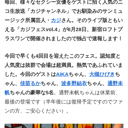
毎回、様々なセクシー女優をゲストに招く人気のニ
コ生放送「カジチャンネル」でお馴染みのサンミュ
ージック所属芸人・
カジ
さん。そのライブ版ともい
える「カジフェスvol.4」が6月28日、新宿ロフトプ
ラスワンで開催されましたので独占で速報します！
今回で早くも4回目を迎えたこのフェス。認知度と
人気度は抜群で会場は超満員。熱気であふれていま
した。今回のゲストは
AIKA
ちゃん、
大槻ひびき
ち
ゃん、
佳苗るか
ちゃん、
波多野結衣
ちゃん、
通野未
帆
ちゃんの豪華な5名
。通野未帆ちゃんは休業前、
最後の登場です（半年後には復帰予定ですのでファ
ンの方、ご安心ください）。