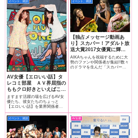
イベント、雑談
イベント、雑談
【独占メッセージ動画あ
り】スカパー！アダルト放
送大賞2017女優賞に輝い
たAIKAちゃん祝賀会をレ
AIKAちゃんを祝福するために大
ポート！ 誰からも愛され
勢のファンや関係者が集結!!数々
のドラマを生んだ「スカパー！
る癒し系黒ギャルが見せた
アダルト放送大賞2017」から早3
喜怒哀楽の3か月を振り返
AV女優【エロいい話】タ
か月。そのスカパー！アダルト
る！
放送大賞2017女優賞を受賞し、
レコミ部屋 ＡＶ界屈指の
AV女優ナンバーワンの称号を手
ももクロ好きといえばこの
にしたAIKAちゃんを祝
人！
ますます活躍の場を広げるAV女
優たち、彼女たちのちょっと
【エロいい話】を業界関係者の
タレコミを元にこそっと教えち
ゃいます。意外とアグレッシブ
イベント、雑談
AV女優
なきっしーを見てみたい！２月
にバースデー＆デビュー７周年
記念オフ会が開催されたのです
が、歌を披露する