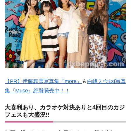
【PR】伊藤舞雪写真集『more』
＆
白峰ミウ1st写真
集『Muse』絶賛発売中！！
大喜利あり、カラオケ対決ありと4回目のカジ
フェスも大盛況!!