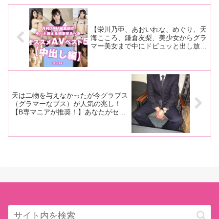
掲げて、コスプレとフェティッ
シュに特化したCosplay Fetish
【栄川乃亜、あおいれな、めぐり、天
海こころ、鎌倉友梨、美少女からグラ
マー美女まで中にドピュッと出し放
題‼︎！】月刊DMM編集部がそっと教え
る、週末見るべきオススメAVベスト
5【中出し編 2017年夏版】
天は二物を与えなかったが今グラブス
（グラマーなブス）が人気の兆し！
【B専マニアが推奨！】あなたがセフ
レ募集中なら…ないすボディのブスが
丁度いい！？