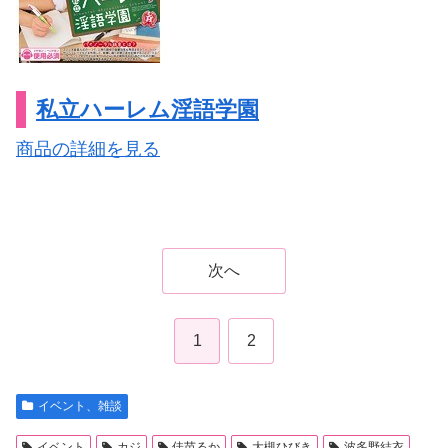
私立ハーレム淫語学園
商品の詳細を見る
次へ
1
2
イベント、雑談
イベント
カジ
佳苗るか
大槻ひびき
波多野結衣