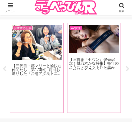
ジーオーティーが運営するちょっとHなニュースサイ。サイト内のリンクには
DMMアフィリエイトが含まれているものがあります
メニュー
検索
おすすめ記事
AV女優
お
場第
【写真集『セヴン』発売記
【F
つ
念！桃乃木かな特集】毎年の
売
【三代目・葵マリーと愉快な
ラバ
ようにメガヒット作を生み出
女
仲間たち 第173回】前回お
ョ
し続けるAV界のトップスタ
り
送りした『台湾アダルトエキ
昇龍
ー！ 桃乃木かな6年半の歴
庵
スポ TAE09』取材を終えた
トの
史を東風克智がおすすめ作品
あ
その後、範田紗々ちゃんとの
れた
とともに振り返る！【後編】
松
台湾旅行記をお送りします！
ビ