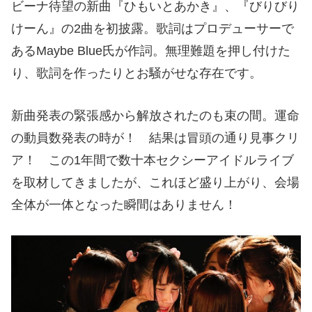
ビーナ待望の新曲『ひもいとあかき』、『びりびり
けーん』の2曲を初披露。歌詞はプロデューサーで
あるMaybe Blue氏が作詞。無理難題を押し付けた
り、歌詞を作ったりとお騒がせな存在です。
新曲発表の緊張感から解放されたのも束の間。運命
の動員数発表の時が！ 結果は冒頭の通り見事クリ
ア！ この1年間で数十本セクシーアイドルライブ
を取材してきましたが、これほど盛り上がり、会場
全体が一体となった瞬間はありません！