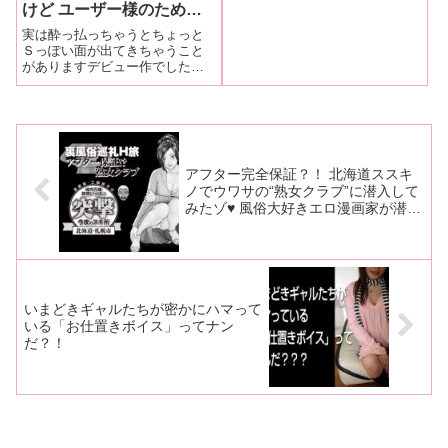
けど ユーザー様のために
って言われると 応えなく
実は酔っ払っちゃうとちょっと
っちゃいけないですよね」
Ｓっぽい面が出てきちゃうこと
がありますデビュー作でしたの
が初めてのオナニーでした——
ついにＡＶデビューした市川ま
さみさん、早くも二作目が発売
になるわけですが、自分の出演
作ってご覧になりました？市
川 一作目は、一部
アフター完全保証？！ 北海道ススキ
ノでウワサの“熟女クラブ”に潜入して
みたゾ♥ 風俗大好きエロ漫画家が潜入
取材！！【みわしゅうへいの突撃！今
夜のヌキ所♥】
いまどきギャルたちが密かにハマって
いる「お仕置きボイス」ってナン
だ？！