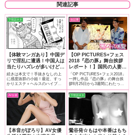
関連記事
下世話ネタ
全記事
【体験マンガあり】中国デ
【OP PICTURES+フェス
リで淫乱に遭遇！中国人は
2018『恋の豚』舞台挨拶
当たりハズレが多いけど…
レポート！】国民の人妻・
この小姐は再訪決定！【気
並木塔子さんが登壇、映画
続きは本文で！手抜きなしの上
「OP PICTURES+フェス2018」
になる風俗試し隊！！】
への愛を語る！ フェスイ
に感度抜群の小姐！最近、すっ
一押し作品『恋の豚』の舞台挨
かりエステ＋ヘルスのハイブリ
拶8月25日から3週間にわたって
チオシの作品上映は満席完
ッド店にハマっている記者。以
開催されたR15ピンク映画の祭典
売の大盛況！
前に一度お世話になった大塚の
「OP PICTURES+フェス2018」
AV女優
下世話ネタ
店を再訪しようとしたんです
もいよいよ大詰め！ 上映され
が……
た全18作品どれも評判がよく、
連日、
【本音がぽろり】AV女優
鶯谷発☆もはや本番はもち