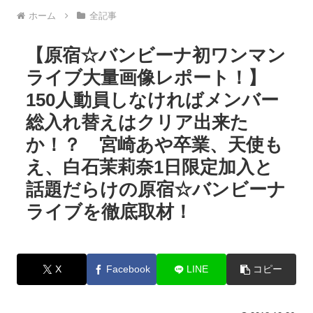
ホーム
全記事
【原宿☆バンビーナ初ワンマン
ライブ大量画像レポート！】
150人動員しなければメンバー
総入れ替えはクリア出来た
か！？ 宮崎あや卒業、天使も
え、白石茉莉奈1日限定加入と
話題だらけの原宿☆バンビーナ
ライブを徹底取材！
X
Facebook
LINE
コピー