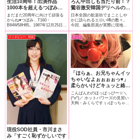
生活10周年！出演作品
ろん中出しも当たり前！？
1000本を超えるつぼみち
鶯谷激安韓国デリヘルのい
ゃんが唯一「心が折れそう
ま…【日本全国ヤバすぎ裏
まだまだ20周年に向けて頑張る
日本全国の歓楽街でまことしや
になった…」現場とは！？
フーゾク噂の真相調査
からね♥︎つぼみ…T160・
かに語られるエロい噂の数々。
B84W58H85。1987年12月25日生
今回、編集部員が実際に現地に
【あけすけAV女優インタ
隊！！】
まれ。血液型／O型。趣味はファ
飛んで、地元で話題の裏フーゾ
ビュー】
ンシーグッズ収集と、見た目通
クの実態を追求してきた！
インタビュー、対談
グッズ
りロリっぽい彼女。20周年に向
けてまだまだ突っ走る！ 公式ブ
ログ『つぼみ日記』
「ほらぁ、お兄ちゃんイッ
ちゃいなよぉぉぉぉっ♥」
柔らかいけどキュッと絡ま
る【最高級お嬢様】の恥ず
こんばんわのほっぱっぴー☆＼
かしい穴のポテンシャルを
(^o^)／ ホットパワーズの見習い
天狗・みくらですぅ♪ぽっちゃり
天狗のみくらちゃんがお鼻
系女子が集まる「自称ぽっちゃ
を使ってたっぷり解説！？
り系女子合コン」に行ってきた
ですぅ！えっへっへぇ！ もち
ろん、ばっちりカップルになっ
てきたですよぉう♪…でも、その
現役SOD社員・市川まさ
後さ
み「すごく恥ずかしいです