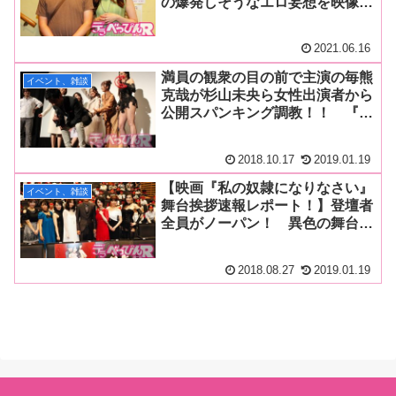
の爆発しそうなエロ妄想を映像化
した傑作に山岸逢花が女教師役で
主演！「じっとりとした中にエロ
2021.06.16
が展開されていく感じを一人夜中
に楽しんでほしいです」
満員の観衆の目の前で主演の毎熊
イベント、雑談
克哉が杉山未央ら女性出演者から
公開スパンキング調教！！ 『私
の奴隷になりなさい第 3 章 ご主
人様と呼ばせてください』初日舞
2018.10.17
2019.01.19
台挨拶
【映画『私の奴隷になりなさい』
イベント、雑談
舞台挨拶速報レポート！】登壇者
全員がノーパン！ 異色の舞台挨
拶は騒然！ ニューヒロイン・行
平あい佳は真っ赤なシースルード
2018.08.27
2019.01.19
レスで登場！