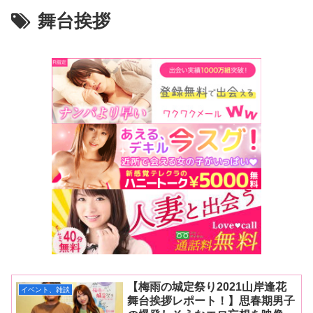
舞台挨拶
【梅雨の城定祭り2021山岸逢花
イベント、雑談
舞台挨拶レポート！】思春期男子