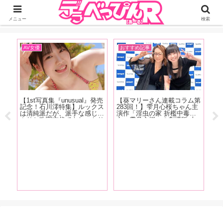
ジーオーティーが運営するちょっとHなニュースサイ。サイト内のリンクには
DMMアフィリエイトが含まれているものがあります
メニュー
検索
AV女優
おすすめ記事
お
快な
【1st写真集『unusual』発売
【葵マリーさん連載コラム第
【
あ
記念！石川澪特集】ルックス
283回！】雫月心桜ちゃん主
人
メデ
は清純派だが、派手な感じっ
演作「淫虫の家 折檻中毒少
ど
に登
ぷりと攻守交代でもしっかり
女〜雫月心桜」の劇場版 上
ス
され
美しい技で魅せるカウンター
映会+サイン会の様子をレポ
痴
教妻
の強さが特徴！石川澪の魅力
ートします！
登
ポー
をAV廃人・くろがね阿礼が
画
徹底解説！【前編】