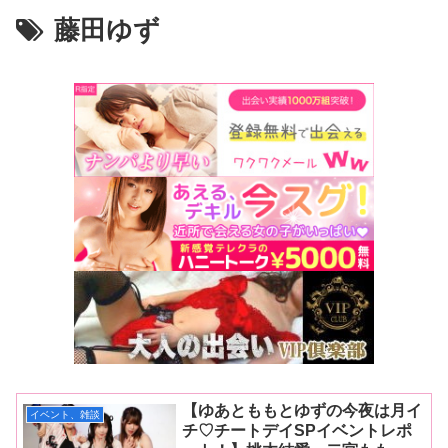
藤田ゆず
【ゆあとももとゆずの今夜は月イ
イベント、雑談
チ♡チートデイSPイベントレポ