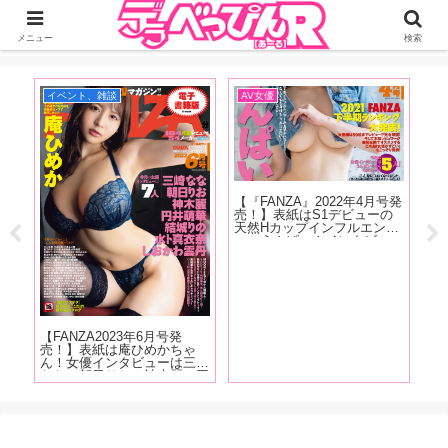
ジーオーティーが運営するちょっとHなニュースサイ。サイト内のリンクには
DMMアフィリエイトが含まれているものがあります
メニュー
検索
イベント、雑談
AV女優
イ
発売
【『FANZA』2022年4月号発
【F
クス
売！】表紙はS1デビューの
売
じっ
天然Hカップインフルエンサ
河
かり
ー・うんぱい！インタビュー
は
ター
は白花こう、鈴音りん、吉根
な
魅力
ゆりあ、川上奈々美が登場！
柴
が
FANZA2021年下半期ランキ
花
ング大発表！
き
す!
【FANZA2023年6月号発
売！】表紙は庵ひめかちゃ
ん！女優インタビューは三崎
なな、朝日りお、神木麗、円
井萌華、結城りの、しおかわ
雲丹！6月号はレビューは
104作品!抜け無しの抜きドコ
ロ満載でお送りします!