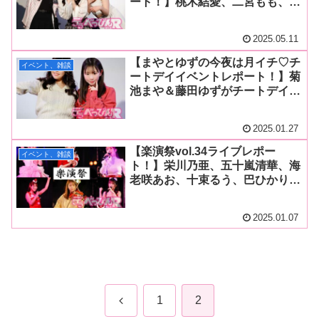
ート！】桃木結愛、二宮もも、藤
田ゆずが餃子、ピザ、フライドチ
キンを贈られご満悦！ ファンへ
2025.05.11
の「あ～ん」タイムも大好評！
【まやとゆずの今夜は月イチ♡チ
イベント、雑談
ートデイイベントレポート！】菊
池まや＆藤田ゆずがチートデイを
満喫！ ファンには「あ～ん」の
ご褒美タイムもあり幸せなひとと
2025.01.27
きを共有！
【楽演祭vol.34ライブレポー
イベント、雑談
ト！】栄川乃亜、五十嵐清華、海
老咲あお、十束るう、巴ひかり、
藤田ゆずの豪華出演者と共に過ご
した特別なクリスマスライブ！
2025.01.07
乃亜ちゃんバースデーライブも！
前
1
2