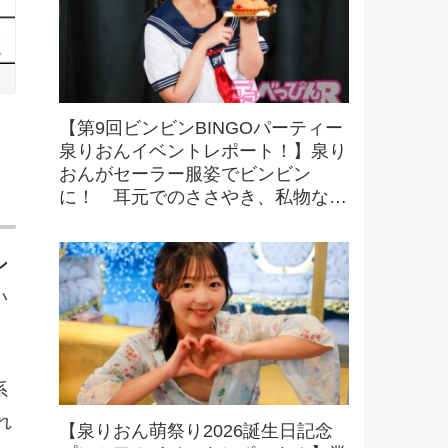
【第9回ビンビンBINGOパーティー
泉りおんイベントレポート！】泉り
おんがセーラー服姿でビンビン
に！ 耳元でのささやき、私物など
豪華景品をかけたビンゴにファンも
大興奮！
ン
い
系
れ
【泉りおん萌祭り2026誕生日記念