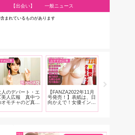
【出会い】
一般ニュース
が含まれているものがあります
すすめ記事
おすすめ記事
インタビュー、対談
大人のデパート・エ
【FANZA2022年11月
GOT官能小説
ズ美人広報 真中つ
号発売！】表紙は、日
最新作 『流
のオモチャのど真ん
向かえで！女優インタ
－昭和淫侠伝
！第18回】アプリ
ビューがてんこ盛り！
沢里裕二イン
操作が可能なスティ
似鳥日菜、九野ひな
ー 「エロさ
ク型のUSB充電式
の、庵ひめか、星乃莉
昭和を駆け抜
ーターを紹介！「ち
子、乃々瀬あい！月乃
がいたことに
みに私は会社のパソ
ルナ、長瀬麻美、松本
ルジアを感じ
ンで充電していまし
菜奈実！人気女優イン
ければ、と思