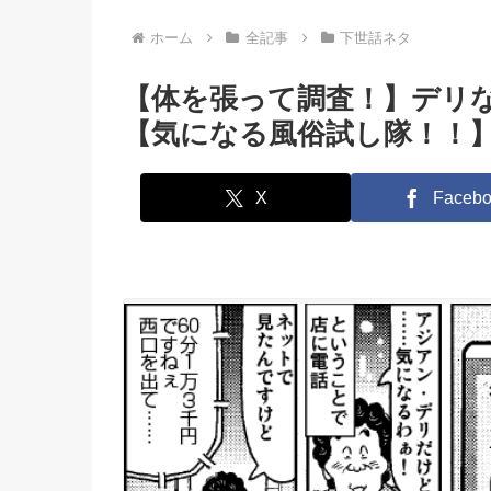
い、多香良、野咲美桜
にさしておき、電
が登場！
入れるとちょうど
ホーム
全記事
下世話ネタ
タイミングで温ま
す」
【体を張って調査！】デリ
【気になる風俗試し隊！！
X
Facebo