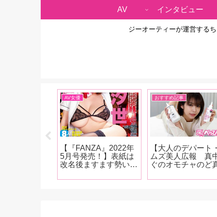
AV
インタビュー
ジーオーティーが運営するち
雑談
AV女優
おすすめ記事
A2023年3月
【『FANZA』2022年
【大人のデパート
！】表紙はお顔
5月号発売！】表紙は
ムズ美人広報 真
！ムーディーズ
改名後ますます勢いに
ぐのオモチャのど
宮下玲奈！女優
乗る汐世！人気女優イ
中！第22回】45度
ビューは稲荷あ
ンタビューは河北彩
で加熱するローシ
井リマ、美波も
花、冨安れおな、川原
ウォーマーが登場
加里ののか、川
りま！新人女優インタ
「『オナニーをす
え！新コーナー
ビューは宍戸里帆、佐
ぞ！』って思った
まっちゃいま
久良咲希、一乃あお
30分くらい前にUS