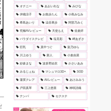
オナニー
あおいれな
みひな
伊織涼子
お散歩たん
小島みなみ
希島あいり
澁谷果歩
阿部乃みく
究極AVレビュー
天使もえ
佐倉絆
パラダイステレビ
塩見彩
岬あずさ
巨乳
真中つぐ
架乃ゆら
川上ゆう
新人
小倉由菜
紗倉まな
波多野結衣
かさいあみ
みるじぇね
マシュマロ3D+
SOD
蓮実クレア
AVレビュー
あけみみう
戸田真琴
三上悠亜
神咲詩織
ナンパ
セクステ
だ