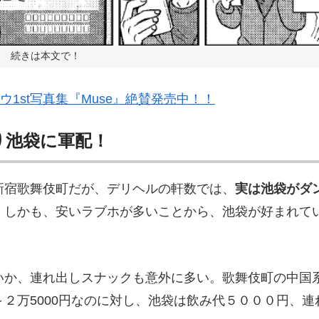
続きは本文で！
ウ1st写真集『Muse』絶賛発売中！！
り池袋に軍配！
新宿歌舞伎町だが、デリヘルの軒数では、
実は池袋がダ
。しかも、安いラブホが多いことから、池袋が好まれて
いか、連れ出しスナックも意外に多い。歌舞伎町の中国
２万5000円なのに対し、池袋は飲み代５０００円、連