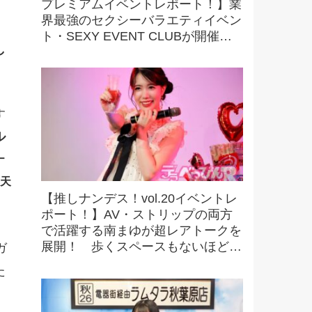
プレミアムイベントレポート！】業
界最強のセクシーバラエティイベン
ト・SEXY EVENT CLUBが開催す
し
る最強撮影オフ会を初取材！ 驚愕
の内容に大興奮！
す
ル
ー
天
【推しナンデス！vol.20イベントレ
ポート！】AV・ストリップの両方
で活躍する南まゆが超レアトークを
展開！ 歩くスペースもないほどの
ガ
超満員で会場は熱気に包まれる！
た