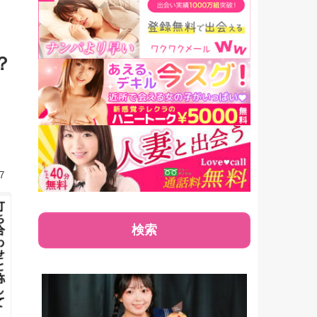
笑)」
タビューは乙アリス！
？
7
検索