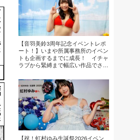
【音羽美鈴3周年記念イベントレポ
ート！】いまや所属事務所のイベン
トも企画するまでに成長！ イチャ
ラブから緊縛まで幅広い作品でさら
なる活躍へ！【本人コメントあり】
【祝！虹村ゆみ生誕祭2026イベン