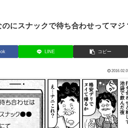
源を
たお話
説！【前編】
た(
いい
りま
なのにスナックで待ち合わせってマジ
】
ok
LINE
コピー
2016.02.0