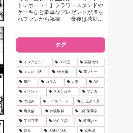
トレポート！】フラワースタンドや
ケーキなど豪華なプレゼントが贈ら
れファンから祝福！ 最後は感動的
なメッセージでファンに感謝！
タグ
インタビュー
ズバ王
実話大報
エロいい話
AV女優
葵マリー
風俗
コラム
人妻
AV
イベント
きみと歩実
マンガ
つぼみ
トイズハート
川上奈々美
裏風俗
体験取材
白石茉莉奈
栄川乃亜
告白手記
範田紗々
熟女
大槻ひびき
原美織