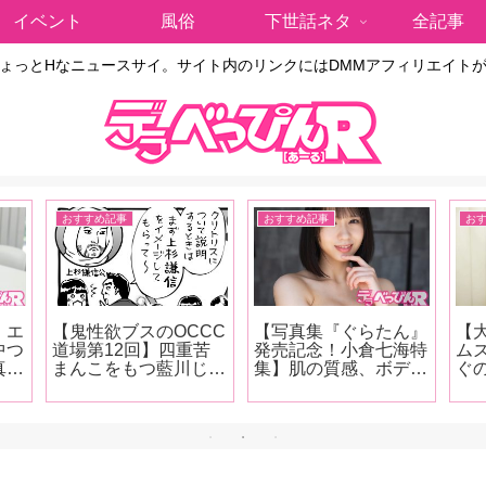
イベント
風俗
下世話ネタ
全記事
ょっとHなニュースサイ。サイト内のリンクにはDMMアフィリエイト
おすすめ記事
おすすめ記事
お
・エ
【鬼性欲ブスのOCCC
【写真集『ぐらたん』
【
中つ
道場第12回】四重苦
発売記念！小倉七海特
ム
真ん
まんこをもつ藍川じゅ
集】肌の質感、ボディ
ぐ
ま
んが『蝉丸』『ラバー
のボリューム感、そし
中
ョン
カップ』『サカナクシ
てキャラクター！ オ
で
！
ョン』『アナスイ』
ジサンたちをトリコに
ッ
る
『廬山昇龍覇』などな
してしまう小倉七海、
ロ
ら、
ど、クンニストの超絶
天性の魅力をAV廃人
な
B
テクニックに酔いしれ
くろがね阿礼が徹底解
コ