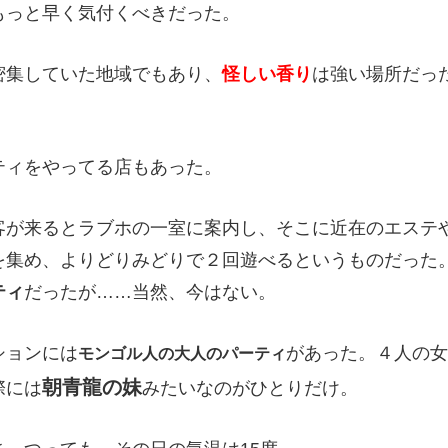
もっと早く気付くべきだった。
密集していた地域でもあり、
怪しい香り
は強い場所だっ
ティをやってる店もあった。
客が来るとラブホの一室に案内し、そこに近在のエステ
を集め、よりどりみどりで２回遊べるというものだった
ティ
だったが……当然、今はない。
ションには
があった。４人の女
モンゴル人の大人のパーティ
朝青龍の妹
際には
みたいなのがひとりだけ。