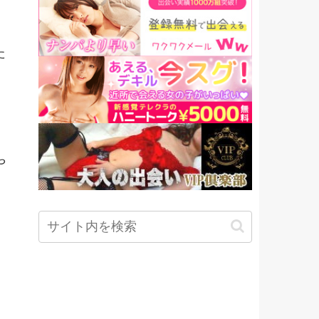
た
や
。