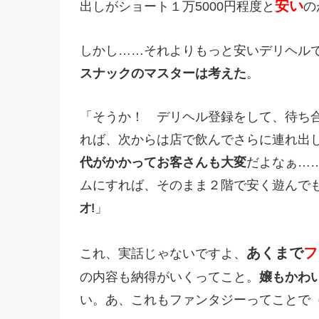
安い
出しがショート１万5000円程度と
の
しかし……それよりもっと安いデリヘル
スナックのマスターは考えた
。
「そうか！ デリヘル登録をして、待ち
れば、次からは店で飲んでさらに連れ出
代がかかってお客さんも大変
だよなぁ…
ムにすれば、そのまま２階で安く遊んで
」
才!
あくまで
フ
これ、実話じゃないですよ、
の内容も納得がいくってこと。
嬢もかわ
い。あ、これもファンタジーってことで