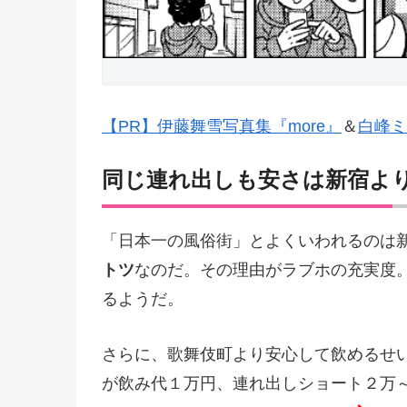
【PR】伊藤舞雪写真集『more』
＆
白峰ミ
同じ連れ出しも安さは新宿よ
「日本一の風俗街」とよくいわれるのは
トツ
なのだ。その理由がラブホの充実度
るようだ。
さらに、歌舞伎町より安心して飲めるせ
が飲み代１万円、連れ出しショート２万～