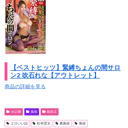
【ベストヒッツ】緊縛ちょんの間サロ
ン2 吹石れな【アウトレット】
商品の詳細を見る
全記事
風俗
風俗店
エロいい話
松本雷太
裏風俗
風俗