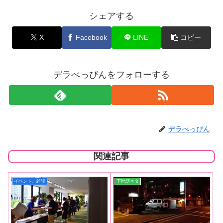
シェアする
X
Facebook
LINE
コピー
デラべっぴんをフォローする
デラべっぴん
関連記事
イベント、雑談
下世話ネタ