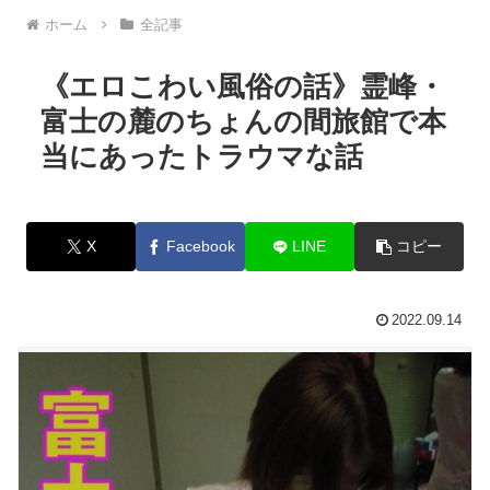
ホーム
全記事
《エロこわい風俗の話》霊峰・
富士の麓のちょんの間旅館で本
当にあったトラウマな話
X
Facebook
LINE
コピー
2022.09.14