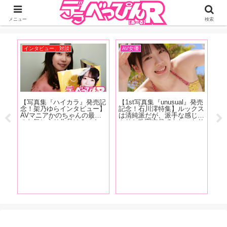
ジーオーティーが運営するちょっとHなニュースサイ。サイト内のリンクには
DMMアフィリエイトが含まれているものがあります
メニュー
検索
インタビュー、対談
AV女優
イ
売記
【写真集『ハイカラ』発売記
【1st写真集『unusual』発売
【F
質
念！架乃ゆらインタビュー】
記念！石川澪特集】ルックス
売
感、
AVマニアかのちゃんの最近
は清純派だが、派手な感じっ
カ
オジ
のお気に入り作品は？「やっ
ぷりと攻守交代でもしっかり
優
しま
ぱり女の子が可哀相な目に遭
美しい技で魅せるカウンター
悠
を
うやつ。M男の乳首を一晩中
の強さが特徴！石川澪の魅力
渕
底
責めますみたいなやつよりか
をAV廃人・くろがね阿礼が
む
は、女の子のほうがヤられて
徹底解説！【前編】
掲
るのが好きですね」【前編】