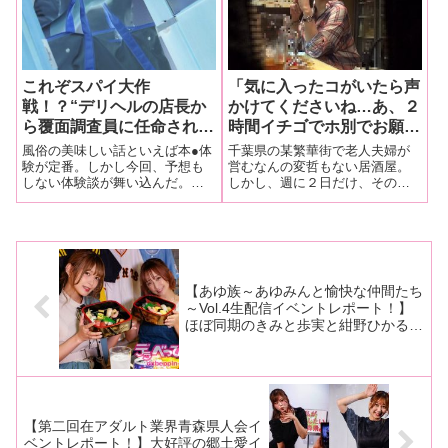
これぞスパイ大作
「気に入ったコがいたら声
戦！？“デリヘルの店長か
かけてくださいね…あ、２
ら覆面調査員に任命された
時間イチゴでホ別でお願い
男！”今夜も何も知らない
しまぁす」【潜入ルポ】人
風俗の美味しい話といえば本●体
千葉県の某繁華街で老人夫婦が
風俗嬢がやって来る！
妻連れ出し居酒屋！普段は
験が定番。しかし今回、予想も
営むなんの変哲もない居酒屋。
しない体験談が舞い込んだ。風
しかし、週に２日だけ、その居
普通の飲み屋なのに…毎週
俗の覆面調査って、怪しいけど
酒屋が怪しい連れ出しスナック
月火は特別営業？
気持ちよさそう!?
にその姿を変えていた!!
【あゆ族～あゆみんと愉快な仲間たち
～Vol.4生配信イベントレポート！】
ほぼ同期のきみと歩実と紺野ひかるが
初のイベント同時出演！ お酒を飲み
ながら結婚、引退、ファンとの関係な
ど本音トーク！
【第二回在アダルト業界青森県人会イ
ベントレポート！】大好評の郷土愛イ