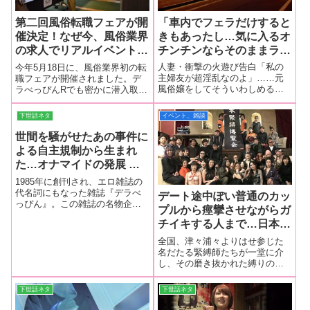
「車内でフェラだけすると
第二回風俗転職フェアが開
きもあったし…気に入るオ
催決定！なぜ今、風俗業界
チンチンならそのままラブ
の求人でリアルイベント
ホに…」コインパーキング
を？！担当者に話を聞いて
人妻・衝撃の火遊び告白「私の
今年5月18日に、風俗業界初の転
即席売春…パッシング５回
みた。
主婦友が超淫乱なのよ」……元
職フェアが開催されました。デ
風俗嬢をしてそういわしめる美
ラべっぴんRでも密かに潜入取材
は『遊ばない？』の誘惑サ
人妻。それもそのはず、美人妻
をさせてもらっていたのです
イン
が自ら暴露したのは、コインパ
が、なんと来る10月26日に早く
下世話ネタ
イベント、雑談
ーキングで売春していたとい
も第二回の開催が決定したとの
う、まるで都市伝説のようなエ
こと！
世間を騒がせたあの事件に
ロ行為だった！！
よる自主規制から生まれ
た…オナマイドの発展 ～
成熟と終焉～
1985年に創刊され、エロ雑誌の
代名詞にもなった雑誌『デラべ
デート途中ぽい普通のカッ
っぴん』。この雑誌の名物企画
プルから痙攣させながらガ
だったのが本サイトでも復活し
チイキする人まで…日本が
た『オナマイド』だ。その制作
に大きく関わり、本サイトの
誇る伝統芸能！【全日本緊
全国、津々浦々よりはせ参じた
『オナマイド』も手がけるデザ
縛博覧会】名だたる緊縛師
名だたる緊縛師たちが一堂に介
イナーのほうとう氏にこの名物
し、その磨き抜かれた縛りの妙
が全国各地から集結！
企画の誕生秘話
技を披露する全日本緊縛博覧
会。その記念すべき第１回が開
下世話ネタ
下世話ネタ
催された。