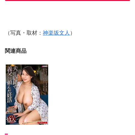
（写真・取材：
神楽坂文人
）
関連商品