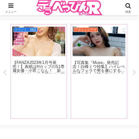
ジーオーティーが運営するちょっとHなニュースサイ。サイト内のリンクには
DMMアフィリエイトが含まれているものがあります
メニュー
検索
イベント、雑談
アダルトビデオ
お
【FANZA2023年1月号発
【写真集『Muse』発売記
【
淫侠
売！】表紙はHカップのS1専
念！白峰ミウ特集】ハイレベ
て
タビ
属女優・小宵こなん！ 新人
ルなフェラで男を虜にする世
の
昭和
インタビューは小栗みゆ、日
話焼き痴女！謎に包まれた白
の
こと
向かえで、西野絵美、宮城り
峰ミウの魅力をAV廃人・く
ま
てい
え、滝ゆいな。人気女優イン
ろがねが徹底分析！【前編】
う
」
タビューには恋渕ももな、八
た
木奈々、弥生みづきが登
を
場！！