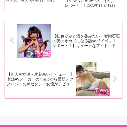
詩織（101cm）、葉月美
て復活！ 塚田詩織、橋野
CRUSES’CREWS vol.2イベント
誕生』（太田出版）と監修を務
レポート！】2020年1月に行われ
音（96cm）のOJIカップ
愛琉、角名つむぎ、桃井み
めた『原寸大おっぱい図鑑
た「vol.1」から、実に3年半ぶり
トリオが最強おっぱいを語
ゆうが性癖話などを告白し
Ecstasy』（一迅社）の発売を記
に伝説のイベントが帰ってきま
る！
大盛り上がり！
念したイベント「巨乳の誕生
した！ そう、人気セクシー女
vol.1 やっぱりお
優が在籍する「クルーズグルー
プ」主催の「CRUSE
【虹色ぐみと酒を呑みたい！智崇石垣
の夜のオカズになる話vol.5イベント
レポート！】キュートなアイドル系美
少女が幼少期からのオナニー方法を告
白！実物のオナニーグッズも公開！
【新人AI女優・木花あいデビュー！】
老舗AVメーカーのh.m.pから最新テク
ノロジーのAIセクシー女優がデビュ
ー！ その制作意図を直撃！ 木花あ
いグラビアも多数掲載！