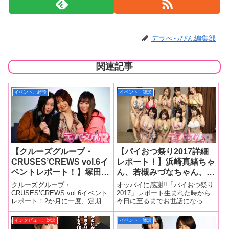
デラべっぴん編集部
関連記事
イベント、雑談
イベント、雑談
【クルーズグループ・
【パイおつ祭り2017詳細
CRUSES’CREWS vol.6イ
レポート！】浜崎真緒ちゃ
ベントレポート！】塚田詩
ん、若槻みづなちゃん、西
織、橋野愛琉、赤瀬尚子が
村ニーナちゃん、玉木くる
クルーズグループ・
オッパイに感謝!!「パイおつ祭り
バレンタインデーの甘く切
みちゃん、相澤ゆりなちゃ
CRUSES’CREWS vol.6イベント
2017」レポート生まれた時から
レポート！2か月に一度、定期開
今日に至るまでお世話になって
ない思い出を語る！ 復活
ん、久我かのんちゃん、塚
催されている「クルーズグルー
いるおっぱい。そのおっぱいに
した尚子さんの意外な素顔
田詩織ちゃん、北川エリカ
プpresents『CRUSES’CREWS
感謝し、神乳様として祀る奇祭
インタビュー、対談
イベント、雑談
が明らかに！
ちゃん、葉月美音ちゃんが
vol.6』」が、2月16日に東京・レ
をパラダイステレビが開催！ 9