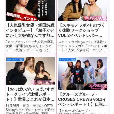
ビキニ姿で神対応！ おっ
フカダ新宿で行われ、満員のフ
月10日、新宿レフカダで行われ
ァンが集
た「パイおつ祭り2017」を詳細
ぱいに感謝する奇祭が盛大
に開催！
【人気爆乳女優・塚田詩織
【スキモノラボ×ものづく
インタビュー】「精子がと
り体験ワークショップ
にかく大好物なんです無味
VOL.2イベントレポー
無臭よりも苦いほうが好き
ト！】塚田詩織と赤瀬尚子
Jカップオッパイで大人気の爆乳
スキモノラボ×ものづくり体験ワ
撮影でもう10発欲しくな
がファンと一緒にアダルト
女優・塚田詩織ちゃんインタビ
ークショップVOL.2イベントレポ
ュー！後編 デビューのきっかけ
ート！人気CS放送局・パラダイ
って（笑）」「需要がある
グッズをデコレーショ
や、好きだというザーメンのこ
ステレビのアダルトグッズ専門
限り仕事が続けたいです
ン！ トークでは赤瀬尚子
と、そして成長し続けるオッパ
通販番組「スキモノラボ」は、
イベント、雑談
イベント、雑談
「塚田詩織」でいることが
が謎のオリジナルソングを
イや最新作について三回に分け
以前、観客を集めた公開収録番
一番幸せ」後編
披露！
てたっぷりお送りします！生粋
組を開催していましたが、イベ
のザーメン大好き娘は撮影で10
ントはリニューアルされ「スキ
発追加を希
モノラ
【おっぱいがいっぱいすぎ
トークライブ速報レポー
【クルーズグループ・
ト！】世界よこれが日本の
CRUSES’CREWS vol.2イ
おっぱいだ！
ベントレポート！】伝説の
11月26日、東京・渋谷のLOFT9
Hitomi（113cm）、塚田
イベントが3年半の時を経
Shibuyaでアダルトメディア研究
【クルーズグループ・
家の安田理央氏の新刊『巨乳の