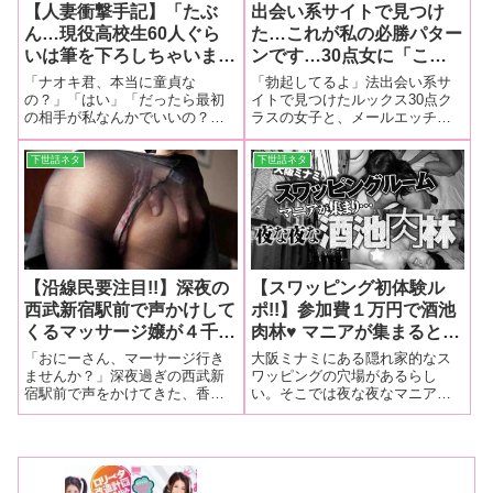
【人妻衝撃手記】「たぶ
出会い系サイトで見つけ
ん…現役高校生60人ぐら
た…これが私の必勝パター
いは筆を下ろしちゃいまし
ンです…30点女に「こん
た」驚異の童貞キラー奥さ
な私に興奮してくれてる」
「ナオキ君、本当に童貞な
「勃起してるよ」法出会い系サ
まが語る衝撃の童貞筆下ろ
と思わせれば勝ち！
の？」「はい」「だったら最初
イトで見つけたルックス30点ク
の相手が私なんかでいいの？」
ラスの女子と、メールエッチの
しダイアリー。
「うん」「どうしたい？」「え
関係に持ち込む。これが私の必
っ、どうって、あの…」高校生
勝パターンです。自分のプロフ
下世話ネタ
下世話ネタ
チェリーボーイを食いまくり！
ィールには若い頃に撮影した奇
衝撃の童貞キラー奥さまが語る
跡の一枚を使えば、どうにか関
筆下ろしダイアリー！！
係は作れます…
【沿線民要注目!!】深夜の
【スワッピング初体験ル
西武新宿駅前で声かけして
ポ!!】参加費１万円で酒池
くるマッサージ嬢が４千円
肉林♥ マニアが集まるとウ
で提供する裏メニューの内
ワサの、知る人ぞ知る極秘
「おにーさん、マーサージ行き
大阪ミナミにある隠れ家的なス
容が完全にアウトな件。
スワッピングルームに潜入
ませんか？」深夜過ぎの西武新
ワッピングの穴場があるらし
宿駅前で声をかけてきた、香坂
い。そこでは夜な夜なマニアた
取材してみたところ…
み◯き似のアジアン美熟女につ
ちが集まって酒池肉林の宴が催
いて行ってみたら…まさかまさ
されているというのだ。その真
かの展開に！！
相を確かめるべく知人カップル
に同行してもらい潜入してみ
た！