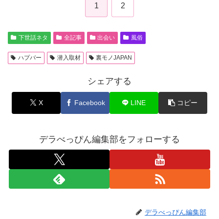
1
2
下世話ネタ
全記事
出会い
風俗
ハプバー
潜入取材
裏モノJAPAN
シェアする
X
Facebook
LINE
コピー
デラべっぴん編集部をフォローする
デラべっぴん編集部