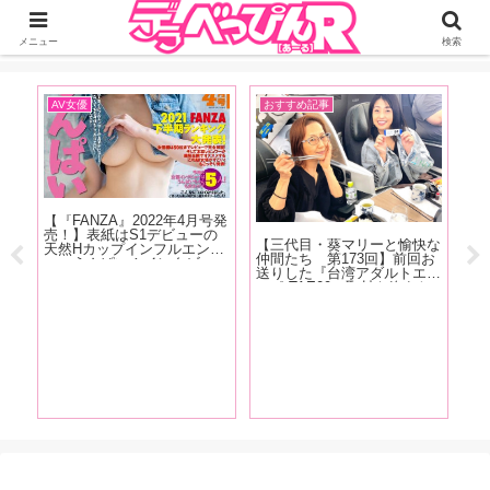
ジーオーティーが運営するちょっとHなニュースサイ。サイト内のリンクには
DMMアフィリエイトが含まれているものがあります
メニュー
検索
AV女優
おすすめ記事
お
【『FANZA』2022年4月号発
【
売！】表紙はS1デビューの
人
【三代目・葵マリーと愉快な
天然Hカップインフルエンサ
ど
仲間たち 第173回】前回お
ー・うんぱい！インタビュー
ス
送りした『台湾アダルトエキ
は白花こう、鈴音りん、吉根
痴
スポ TAE09』取材を終えた
ゆりあ、川上奈々美が登場！
登
その後、範田紗々ちゃんとの
FANZA2021年下半期ランキ
画
台湾旅行記をお送りします！
ング大発表！
ゃ
三崎
、円
かわ
ドコ