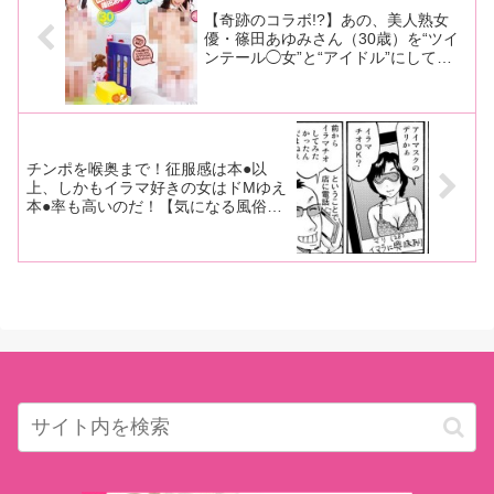
【奇跡のコラボ!?】あの、美人熟女
優・篠田あゆみさん（30歳）を“ツイ
ンテール◯女”と“アイドル”にしてみ
たら…その結果をご覧ください
チンポを喉奥まで！征服感は本●以
上、しかもイラマ好きの女はドMゆえ
本●率も高いのだ！【気になる風俗試
し隊！！】