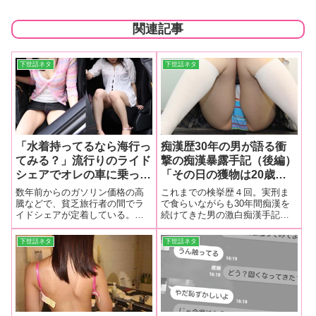
関連記事
下世話ネタ
下世話ネタ
「水着持ってるなら海行っ
痴漢歴30年の男が語る衝
てみる？」流行りのライド
撃の痴漢暴露手記（後編）
シェアでオレの車に乗って
「その日の獲物は20歳前
きた女子大生２人組の車内
後の女。パンストの上から
数年前からのガソリン価格の高
これまでの検挙歴４回。実刑ま
ナマ着替えシーンを盗撮♥
陰部を撫でても微動だにし
騰などで、貧乏旅行者の間でラ
で食らいながらも30年間痴漢を
イドシェアが定着している。目
続けてきた男の激白痴漢手記
期待以上のハプニング映像
ない彼女に、勢いづいた私
的地まで車を相乗りして、高速
（後編）。
が撮れちゃった件
は中まで指を…」
代や燃費を割り勘にするという
下世話ネタ
下世話ネタ
ものだ。里帰りなどを考えてい
る貧乏学生などが、ネットのラ
イ ドシェア募集掲示板にかじり
ついて仲間を募