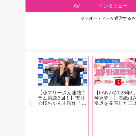
AV
インタビュー
ジーオーティーが運営するち
ー、対談
おすすめ記事
イベント、雑談
真集『KURI-
【葵マリーさん連載コ
【FANZA2023年9
』発売記念！栗
ラム第283回！】雫月
号発売！】表紙はA
インタビュー】
心桜ちゃん主演作「淫
引退を発表した三
ぐ１周年！これ
虫の家 折檻中毒少
亜！女優インタビ
んな作品がやっ
女〜雫月心桜」の劇場
は6人！南條彩、
い？「もっとS
版 上映会+サイン会の
葉みつは、春野ゆ
作品を撮りたい
様子をレポートしま
唯井まひろ、木下
いますね。めち
す！
子、鈴音杏夏！清
ゃ攻める作品を
ゆう・朝日りおの