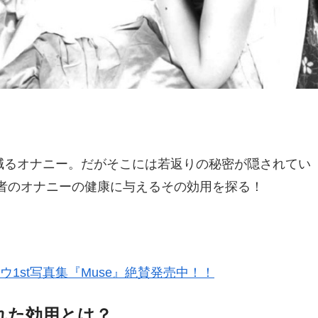
減るオナニー。だがそこには若返りの秘密が隠されてい
者のオナニーの健康に与えるその効用を探る！
ウ1st写真集『Muse』絶賛発売中！！
れた効用とは？