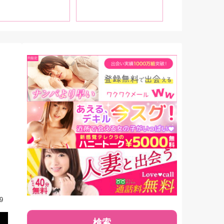
ドコロ満載でお送り
ランキング大発表！
な、八木奈々
す!
づきが登場！
9
検索