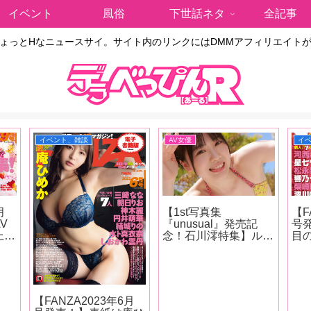
イベント
風俗
下世話ネタ
全記事
ょっとHなニュースサイ。サイト内のリンクにはDMMアフィリエイト
イベント、雑談
AV女優
イ
月
【1st写真集
【F
V
『unusual』発売記
号
上悠
念！石川澪特集】ルッ
目
ュー
クスは清純派だが、派
女
明日
手な感じっぷりと攻守
人
こ、
交代でもしっかり美し
な
凛々
い技で魅せるカウンタ
乃
原み
ーの強さが特徴！石川
川
【FANZA2023年6月
グラ
澪の魅力をAV廃人・
夏