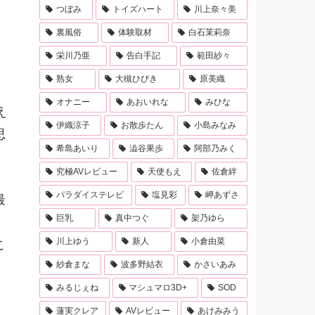
つぼみ
トイズハート
川上奈々美
裏風俗
体験取材
白石茉莉奈
栄川乃亜
告白手記
範田紗々
熟女
大槻ひびき
原美織
オナニー
あおいれな
みひな
え
伊織涼子
お散歩たん
小島みなみ
思
希島あいり
澁谷果歩
阿部乃みく
究極AVレビュー
天使もえ
佐倉絆
パラダイステレビ
塩見彩
岬あずさ
最
巨乳
真中つぐ
架乃ゆら
川上ゆう
新人
小倉由菜
こ
紗倉まな
波多野結衣
かさいあみ
みるじぇね
マシュマロ3D+
SOD
。
蓮実クレア
AVレビュー
あけみみう