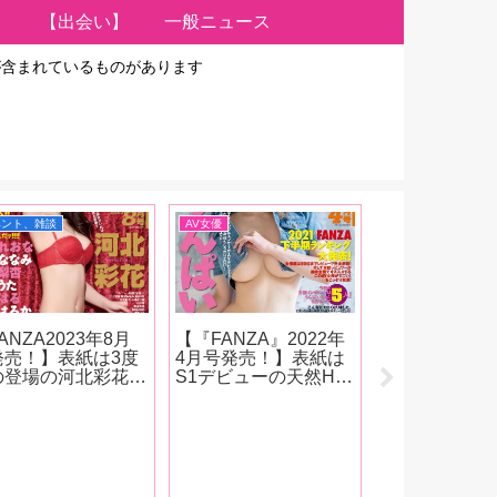
【出会い】
一般ニュース
が含まれているものがあります
ベント、雑談
AV女優
イベント、雑談
ANZA2023年8月
【『FANZA』2022年
【FANZA202
発売！】表紙は3度
4月号発売！】表紙は
号発売！】表
の登場の河北彩花！
S1デビューの天然Hカ
ップのS1専属
優インタビューは9
ップインフルエンサ
小宵こなん！
！河西れおな、星七
ー・うんぱい！インタ
ンタビューは
なみ、松永梨杏、響
ビューは白花こう、鈴
ゆ、日向かえ
うた、柴崎はる、澪
音りん、吉根ゆりあ、
絵美、宮城り
はるか、天野花乃、
川上奈々美が登場！
いな。人気女
目響、東條なつ！抜
FANZA2021年下半期
ビューには恋