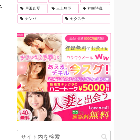
予
戸田真琴
三上悠亜
神咲詩織
・
ナンパ
セクステ