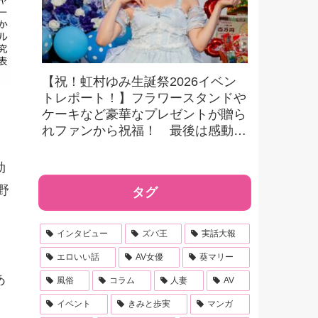
【祝！虹村ゆみ生誕祭2026イベン
トレポート！】フラワースタンドや
ケーキなど豪華なプレゼントが贈ら
れファンから祝福！ 最後は感動的
なメッセージでファンに感謝！
効
野
タグ
インタビュー
ズバ王
実話大報
エロいい話
AV女優
葵マリー
あ
風俗
コラム
人妻
AV
イベント
きみと歩実
マンガ