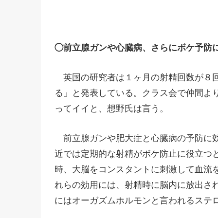
◯前立腺ガンや心臓病、さらにボケ予防
英国の研究者は１ヶ月の射精回数が８回
る」と発表している。クラス会で仲間よ
ってイイと、想野氏は言う。
前立腺ガンや肥大症と心臓病の予防に効
近では定期的な射精がボケ防止に役立つ
時、大脳をコンスタントに刺激して血流
れらの効用には、射精時に脳内に放出さ
にはオーガズムホルモンと言われるステロ