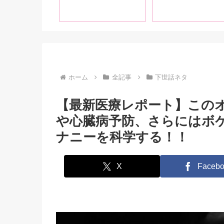
いです！」【前
ビアも掲載！
ホーム
全記事
下世話ネタ
【最新医療レポート】このオ
や心臓病予防、さらにはボケ
ナニーを科学する！！
X
Facebo