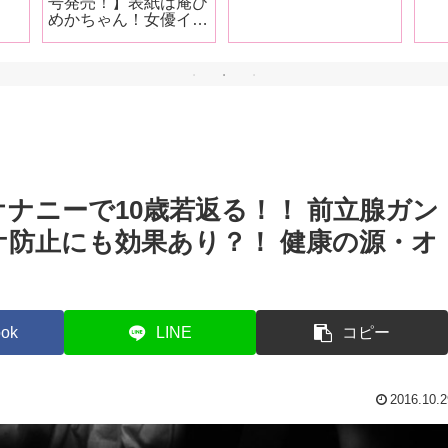
号発売！】表紙は庵ひ
くろがね阿礼が徹底解
き
めかちゃん！女優イン
説！【前編】
しま
タビューは三崎なな、
朝日りお、神木麗、円
井萌華、結城りの、し
おかわ雲丹！6月号は
レビューは104作品!抜
け無しの抜きドコロ満
載でお送りします!
ナニーで10歳若返る！！ 前立腺ガン
防止にも効果あり？！ 健康の源・オ
ok
LINE
コピー
2016.10.2