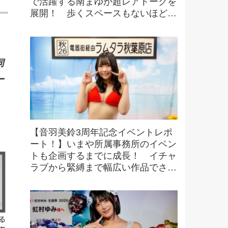
で活躍する南まゆが超レアトークを
展開！ 歩くスペースもないほどの
超満員で会場は熱気に包まれる！
同
ー
【音羽美鈴3周年記念イベントレポ
ート！】いまや所属事務所のイベン
トも企画するまでに成長！ イチャ
ラブから緊縛まで幅広い作品でさら
なる活躍へ！【本人コメントあり】