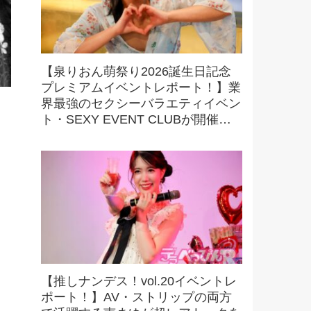
【泉りおん萌祭り2026誕生日記念
プレミアムイベントレポート！】業
界最強のセクシーバラエティイベン
ト・SEXY EVENT CLUBが開催す
る最強撮影オフ会を初取材！ 驚愕
の内容に大興奮！
【推しナンデス！vol.20イベントレ
ポート！】AV・ストリップの両方