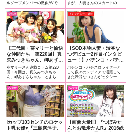
ルグープメンバーの激似AVでフ
すが、人妻さんのスカートの中
撮り”コレクション
ォーメーション組んでみたら、
身が気になるって読者のための
史上空前の最強神選抜が出来ち
人気企画。肌の露出度と同様、
全記事
インタビュー、対談
ゃった件。
秋になってパンティも大人し目
になるかと思いきや……ご覧の
通り、今回もスケベなパンティ
を履いた人妻ゲッ
【三代目・葵マリーと愉快
【SOD本物人妻・渋谷な
な仲間たち 第220回】真
つデビュー2作目インタビ
矢みつきちゃん、岬あずさ
ュー！】パチンコ・パチス
ちゃん、とよちゃんのユニ
ロライターとして活躍して
葵マリーさん連載コラム第220
パチンコ・パチスロライターと
ット・あわびスプラッシュ
いた渋谷なつがチ〇コで玉
回！今回は、真矢みつきちゃ
して数々のメディアで活躍して
ん、岬あずさちゃん、とよちゃ
きた渋谷なつさんがセクシー女
の３周年記念ライブ！ 衝
遊び！ 若い頃は7回やり
んが自由きままに歌って踊って
優に転身！デビュー作では恥じ
撃の発表も……
ました。パチンコライター
飲んで笑って自由にパフォーマ
らう姿を見せていたが、2作目は
AV女優
AV女優
だから「7」が好きなんで
ンスするユニット・あわびスプ
大胆にも自宅で撮影を敢行し、
す【後編】
ラッシュの３年目に記念ライ
夫がいない間に不貞性交を繰り
ブ！ 衝撃の発表も……■マリー
返すのだ。リビング、寝室、ダ
さんの今までの連
イニングとあら
Iカップ103センチのロケッ
【画像大量!!】『つぼみた
ト乳女優♥『三島奈津子、
んとお散歩たんR』2016総