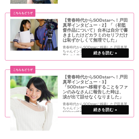
青春時代からSODstarに移籍した戸田真琴
ちゃんインタビュー！ デビューから半年経
過して、真琴ちゃん自信どういう変化があ
ったのかたっぷり聞いちゃいました!! 一ヶ
月に一度の撮影でしかエッチをしないので
【青春時代からSODstarへ！戸田
楽しみ
真琴インタビュー・2】「（初監
督作品について）台本は自分で書
きましたけどカラミのセリフだけ
は恥ずかしくて無理でした」
青春時代からSODstarに移籍した戸田真琴
ちゃんインタビュー！その2。 今回は、真
琴ちゃん自ら監督したという5作目にし
て、青春時代卒業作品「『私とえっちしま
せんか？』 戸田真琴 19歳 元生徒会副会長
が妄想するえっちな●校生活」。その感想
【青春時代からSODstarへ！戸田
真琴インタビュー・3】
「SODstarへ移籍することをファ
ンのみなさんに報告した時は、
涙が出て話せなくなりました」
青春時代からSODstarに移籍した戸田真琴
ちゃんインタビュー！その3。 いよいよ
SODstar移籍作の話に突入！ 撮影直前に
起こったハプニングと「泣きながら自分へ
の手紙を書いた」という真琴ちゃん、いっ
たいその内容とは？SODstarでデビ