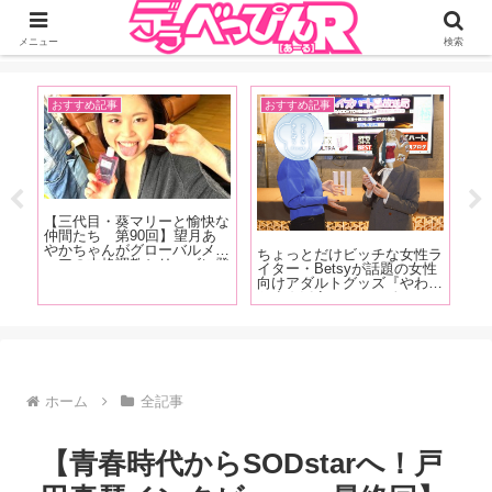
ジーオーティーが運営するちょっとHなニュースサイ。サイト内のリンクには
DMMアフィリエイトが含まれているものがあります
メニュー
検索
おすすめ記事
おすすめ記事
イ
【三代目・葵マリーと愉快な
【F
レベ
仲間たち 第90回】望月あ
売
る世
やかちゃんがグローバルメデ
属
ちょっとだけビッチな女性ラ
た白
ィアの本格調教シリーズに登
イ
イター・Betsyが話題の女性
く
場！ 庭園の大木に吊るされ
向
向けアダルトグッズ『やわら
編】
て水責めに！！『緊縛調教妻
え
かまんぼう ファースト』の
望月あやか』の現場をレポー
タ
秘密を開発者の女性スタッフ
ト！
木
に突撃取材！
場
ホーム
全記事
【青春時代からSODstarへ！戸