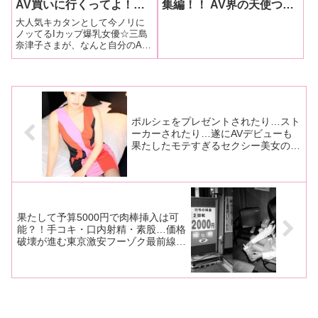
AV買いに行くってよ！』
集編！！ AV界の天使つぼ
について行ってみた(^o^)!!
みんの神コラムを可愛い画
大人気キカタンとして今ノリに
「現場でイキまくった作品
像超大量投下で振り返る
ノッてるIカップ爆乳女優☆三島
奈津子さまが、なんと自分のAV
を見てると、思い出しオナ
よ〜♥（前編）
を買いに行くと聞きつけ、デラ
ニーしちゃうんです♥」
べっぴんRが尾行、いや密着取材
してきました〜♪
ポルシェをプレゼントされたり…スト
ーカーされたり…遂にAVデビューも
果たしたモテすぎるセクシー美女の深
い罪〜アダルト業界人物列伝〜中山美
里の『おもエロい人』
果たして予算5000円で肉棒挿入は可
能？！手コキ・口内射精・素股…価格
破壊が進む東京激安フーゾク最前線事
情！！