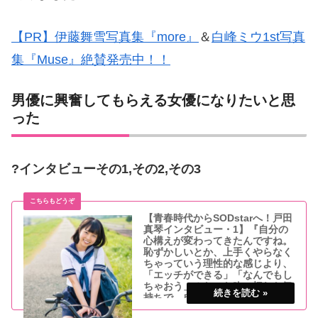
【PR】伊藤舞雪写真集『more』
＆
白峰ミウ1st写真
集『Muse』絶賛発売中！！
男優に興奮してもらえる
女優になりたいと思
った
?インタビューその1,その2,その3
【青春時代からSODstarへ！戸田
真琴インタビュー・1】『自分の
心構えが変わってきたんですね。
恥ずかしいとか、上手くやらなく
ちゃっていう理性的な感じより、
「エッチができる」「なんでもし
ちゃおう」みたいな吹っ切れた気
持ちで、自分から積極的になれま
した』