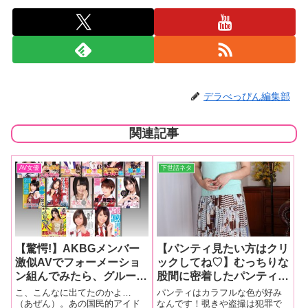
デラべっぴん編集部
関連記事
AV女優
下世話ネタ
【驚愕!】AKBGメンバー
【パンティ見たい方はクリ
激似AVでフォーメーショ
ックしてね♡】むっちりな
ン組んでみたら、グループ
股間に密着したパンティ…
史上最強レベルの超神選抜
舞島たまきさん（30歳・
こ、こんなに出てたのかよ…
パンティはカラフルな色が好み
ができちゃったんだが…♥
主婦）人妻パンティ“逆さ
（あぜん）。あの国民的アイド
なんです！覗きや盗撮は犯罪で