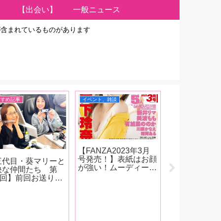
【出会い】
一般ニュース
が含まれているものがあります
すすめ記事
イベント、雑談
インタビュー、対談
【FANZA2023年3月
現役AV男優
号発売！】表紙はお顔
画家・蛙野エ
三代目・葵マリーと
が強い！ムーディーズ
テ先生が大人
快な仲間たち 第
新人・宮下玲奈！女優
ゃメーカー・
73回】前回お送りし
インタビューは稲荷あ
ートを会社訪問
『台湾アダルトエキ
る、新井リマ、美波も
周年を迎える
 TAE09』取材を
も、有加里ののか、川
『セブンティ
えたその後、範田
原かなえ！新コーナー
ーズ』秘話＆
々ちゃんとの台湾旅
もはじまっちゃいま
しレポート漫
記をお送りします！