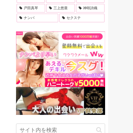
戸田真琴
三上悠亜
神咲詩織
ナンパ
セクステ