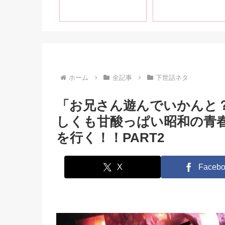
！】表紙は石原
題」。ちょっとだけビ
ゃん！女優イン
ッチな女性ライター・
ーは小林沙良、
Betsyが「女性が本当
舞、宮下玲奈、
に感じているか確かめ
なの、さつき芽
る方法」の真実を語
号は全体的に
る！
YZ推しになっ
ました!
ホーム
全記事
下世話ネタ
「お兄さん遊んでいかんと？
しくも甘酸っぱい昭和の青
を行く！！PART2
X
Facebo