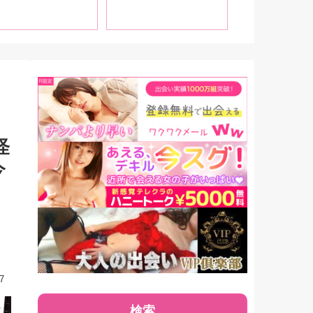
す！
載！！
怪
今
7
検索