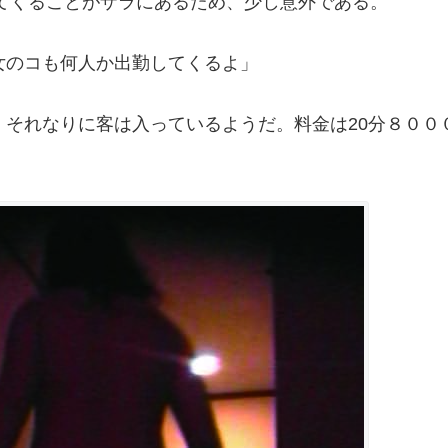
てくることがザラにあるため、少し意外である。
女のコも何人か出勤してくるよ」
それなりに客は入っているようだ。料金は20分８００