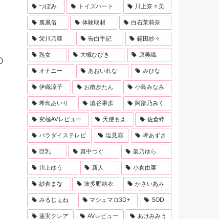
つぼみ
トイズハート
川上奈々美
裏風俗
体験取材
白石茉莉奈
栄川乃亜
告白手記
範田紗々
熟女
大槻ひびき
原美織
０
オナニー
あおいれな
みひな
伊織涼子
お散歩たん
小島みなみ
希島あいり
澁谷果歩
阿部乃みく
究極AVレビュー
天使もえ
佐倉絆
パラダイステレビ
塩見彩
岬あずさ
巨乳
真中つぐ
架乃ゆら
川上ゆう
新人
小倉由菜
紗倉まな
波多野結衣
かさいあみ
みるじぇね
マシュマロ3D+
SOD
蓮実クレア
AVレビュー
あけみみう