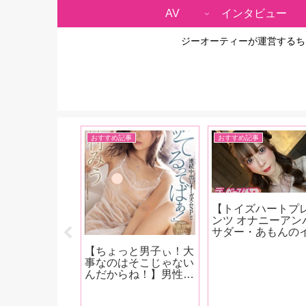
AV
インタビュー
ジーオーティーが運営するち
雑談
おすすめ記事
おすすめ記事
【トイズハートプ
ンツ オナニーアン
サダー・あもんの
ときはひとり第15
【ちょっと男子ぃ！大
回】2本の新作ロ
事なのはそこじゃない
ーを差し込みオナ
んだからね！】男性が
始め！おち〇ぽを
気になってしょうがな
しイキまくる！【
A2023年5月
い女性の「イッてる問
ニー画像あり！】