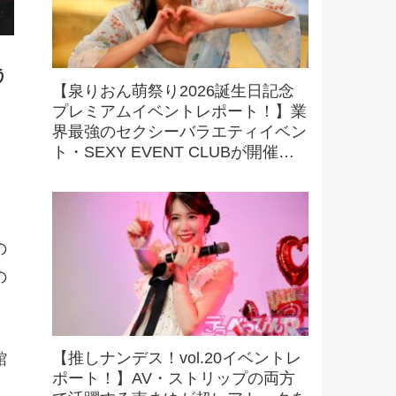
う
【泉りおん萌祭り2026誕生日記念
プレミアムイベントレポート！】業
界最強のセクシーバラエティイベン
ト・SEXY EVENT CLUBが開催す
る最強撮影オフ会を初取材！ 驚愕
の内容に大興奮！
。
の
の
【推しナンデス！vol.20イベントレ
館
ポート！】AV・ストリップの両方