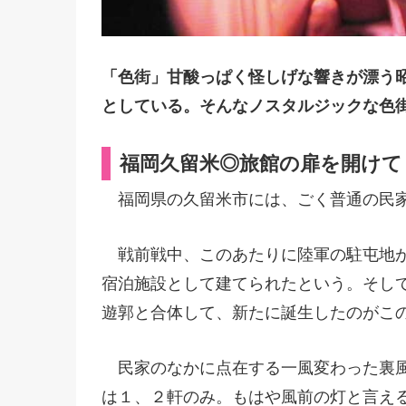
「色街」甘酸っぱく怪しげな響きが漂う
としている。そんなノスタルジックな色街
福岡久留米◎旅館の扉を開けて
福岡県の久留米市には、ごく普通の民家
戦前戦中、このあたりに陸軍の駐屯地が
宿泊施設として建てられたという。そし
遊郭と合体して、新たに誕生したのがこ
民家のなかに点在する一風変わった裏風
は１、２軒のみ。もはや風前の灯と言え