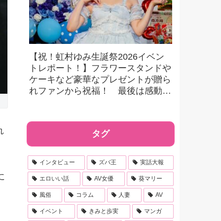
【祝！虹村ゆみ生誕祭2026イベン
トレポート！】フラワースタンドや
ケーキなど豪華なプレゼントが贈ら
れファンから祝福！ 最後は感動的
なメッセージでファンに感謝！
れ
タグ
インタビュー
ズバ王
実話大報
に
エロいい話
AV女優
葵マリー
風俗
コラム
人妻
AV
イベント
きみと歩実
マンガ