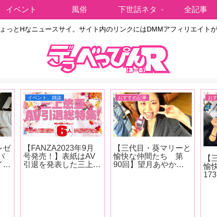
イベント
風俗
下世話ネタ
全記事
ょっとHなニュースサイ。サイト内のリンクにはDMMアフィリエイト
イベント、雑談
おすすめ記事
お
レゼ
【FANZA2023年9月
【三代目・葵マリーと
バ
号発売！】表紙はAV
愉快な仲間たち 第
【
イク
引退を発表した三上悠
90回】望月あやかち
愉
亜！女優インタビュー
ゃんがグローバルメデ
1
ータ
は6人！南條彩、明日
ィアの本格調教シリー
た
ニー
葉みつは、春野ゆこ、
ズに登場！ 庭園の大
スポ
連発
唯井まひろ、木下凛々
木に吊るされて水責め
終
オナ
子、鈴音杏夏！清原み
に！！『緊縛調教妻
紗
ゆう・朝日りおのグラ
望月あやか』の現場を
行