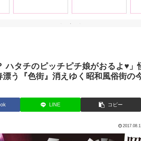
ビアも掲載！
レポート！
 ハタチのピッチピチ娘がおるよ♥」
春漂う『色街』消えゆく昭和風俗街の
ok
LINE
コピー
2017.08.1