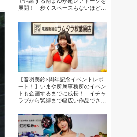
で活躍する南まゆが超レアトークを
展開！ 歩くスペースもないほどの
超満員で会場は熱気に包まれる！
【音羽美鈴3周年記念イベントレポ
ート！】いまや所属事務所のイベン
トも企画するまでに成長！ イチャ
ラブから緊縛まで幅広い作品でさら
なる活躍へ！【本人コメントあり】