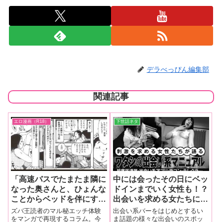
デラべっぴん編集部
関連記事
エロ漫画（R18）
下世話ネタ
「高速バスでたまたま隣に
中には会ったその日にベッ
なった奥さんと、ひょんな
ドインまでいく女性も！？
ことからベッドを伴にする
出会いを求める女たちに聞
ことになりまして…♥」
いた『ワタシの出会い系マ
ズバ王読者のマル秘エッチ体験
出会い系バーをはじめとするい
（読者エロ体験投稿マンガ
ニュアル』告白記♥【街コ
をマンガで再現するコラム。今
ま話題の様々な出会いのスポッ