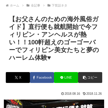
ホーム
全記事
下世話ネタ
【お父さんのための海外風俗ガ
イド】直行便も就航開始で今フ
ィリピン・アンヘルスが熱
い！！100軒超えのゴーゴーバ
ーでフィリピン美女たちと夢の
ハーレム体験♥
X
Facebook
LINE
コピー
2018.08.16
2018.11.26