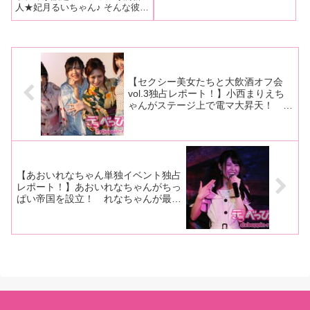
人★妃月るいちゃん♪ そんな彼女
みたお♪【ムフフ♥パイ◯
人OLトモちんのオナニー
の感度を確かめるべくデラ取材
リ動画＆プレゼントもあ
日記 第12回】
班が徹底調査を敢行！ るいちゃ
り】
んの敏感Eカップパイを思いっき
りイタズラさせていただきまし
た♥（もちろん動画あり!!）
【セクシー美女たちと大飲酒オフ会
vol.3独占レポート！】小西まりえち
ゃんがステージ上で電マ大昇天！ 宮
沢ゆかりちゃん、葉月もえちゃん、新
人の宮下なつみちゃんは告白姿をラブ
ラブ再現！
【あおいれなちゃん単独イベント独占
レポート！】あおいれなちゃんがちっ
ぱい帝国を設立！ れなちゃんが最近
騎乗位が好きになった理由とは!? ち
っぱい帝国民しか聞けないマル秘トー
クやライブで魅了！