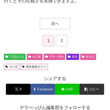
行くとその壮観さを実感できますよ。
次へ
1
2
下世話ネタ
全記事
耳寄り情報
風俗
風俗店
ズバ王
海外風俗ガイド
シェアする
X
Facebook
LINE
コピー
デラべっぴん編集部をフォローする