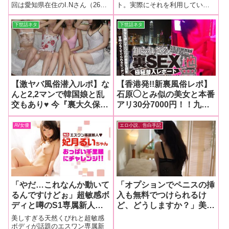
回は愛知県在住のI.Nさん（26
ト。実際にそれを利用している
再現報告）
ン・テレクラ編】
歳）が、旅先で体験した人妻と
女性たちはどんな思いで利用し
の一夜を投稿♥
ているのか？ 実際に彼女たちの
下世話ネタ
下世話ネタ
声を聞いてみた。
【激ヤバ風俗潜入ルポ】な
【香港発!!新裏風俗レポ】
んと2,2マンで韓国娘と乱
石原◯とみ似の美女と本番
交もあり♥ 今『裏大久保』
アリ30分7000円！！九龍
の会員制韓デリが熱いニ
城の一角にある『ピンポン
ダ！！【ヤバい風俗ガチで
マンション」とは一体？！
AV女優
エロ小説、告白手記
行ってみた 其の四】
【知られざる裏SEX地帯リ
ポート!!】
「やだ…これなんか動いて
「オプションでペニスの挿
るんですけどぉ」超敏感ボ
入も無料でつけられるけ
ディと噂のS1専属新人★
ど、どうしますか？」美人
妃月るいちゃんのEカップ
OLトモちんが女性向け性
美しすぎる天然くびれと超敏感
乳にエッチなものを挟んで
感マッサージ初体験♥【美
ボディが話題のエスワン専属新