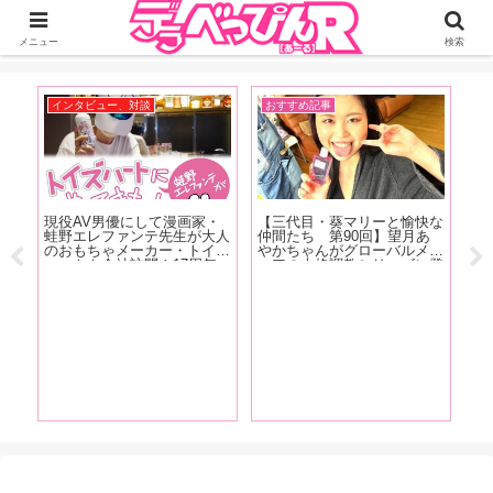
ジーオーティーが運営するちょっとHなニュースサイ。サイト内のリンクには
DMMアフィリエイトが含まれているものがあります
メニュー
検索
インタビュー、対談
おすすめ記事
お
ズ美
現役AV男優にして漫画家・
【三代目・葵マリーと愉快な
【
チャ
蛙野エレファンテ先生が大人
仲間たち 第90回】望月あ
1
度
のおもちゃメーカー・トイズ
やかちゃんがグローバルメデ
藍
ウォ
ハートを会社訪問！17周年
ィアの本格調教シリーズに登
ー
ニー
を迎える看板商品『セブンテ
場！ 庭園の大木に吊るされ
ン
ら、
ィーンシリーズ』秘話＆描き
て水責めに！！『緊縛調教妻
覇
し
下ろしレポート漫画も掲
望月あやか』の現場をレポー
超
ちょ
載！！
ト！
お
まり