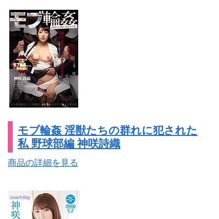
モブ輪姦 淫獣たちの群れに犯された
私 野球部編 神咲詩織
商品の詳細を見る