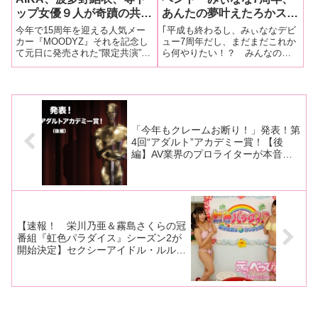
ップ女優９人が奇蹟の共
あんたの夢叶えたろかスペ
演！ ムーディーズ15周
シャルレポート！】川上
今年で15周年を迎える人気メー
｢平成も終わるし、みぃななデビ
年の本気作品！
奈々美ちゃん、神咲詩織ち
カー『MOODYZ』それを記念し
ュー7周年だし、まだまだこれか
て元日に発売された“限定共演”作
ら何やりたい！？ みんなの夢
ゃん、ろるらりちゃんが
品が凄いことになっている。エ
叶えよ企画｣をテーマに川上奈々
2019年にやりたい夢を発
ロさに定評のあるトップ女優ば
美ちゃんがデビュー7周年を記念
表！ 乾杯に次ぐ乾杯の嵐
かり９人の奇蹟の共演を見よ！
したイベントを開催！1月19日、
でイベントは大盛況！
東京・渋谷にある LOFT9
Shibuyaで行われた「みぃ
「今年もクレームお断り！」発表！第
4回“アダルト”アカデミー賞！【後
編】AV業界のプロライターが本音で
選んだ“ガチでオススメしたい”この１
本！
【速報！ 栄川乃亜＆霧島さくらの冠
番組『虹色パラダイス』シーズン2が
開始決定】セクシーアイドル・ルルデ
ィの2人が今度は世界記録に挑
戦！？ スカパー!レインボーチャン
ネル＆パラダイステレビで4月から放
送！