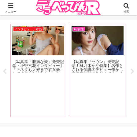
ジーオーティーが運営するちょっとHなニュースサイ。サイト内のリンクには
DMMアフィリエイトが含まれているものがあります
メニュー
検索
インタビュー、対談
AV女優
お
【写真集『臆病な愛』発売記
【写真集『セヴン』発売記
【
表
念・小野六花インタビュー】
念！桃乃木かな特集】名作と
人
タビ
「下ネタも大好きです女優と
される伝説のデビュー作から
の
葉
して成長したのかもしれない
陥没乳首開発作品まで！ 桃
リ
まひ
（笑）。もうちんことか普通
乃木かなの6年半の歴史をAV
型
夏！
に言えちゃったりするんで
マイスター・東風克智が作品
紹
グラ
す」後編
とともに振り返る！【前編】
パ
(笑