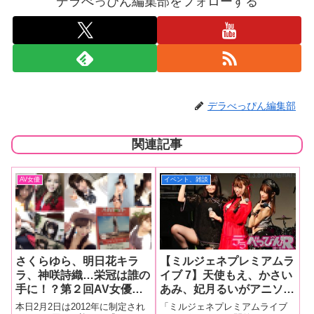
デラべっぴん編集部をフォローする
デラべっぴん編集部
関連記事
AV女優
イベント、雑談
さくらゆら、明日花キラ
【ミルジェネプレミアムラ
ラ、神咲詩織…栄冠は誰の
イブ 7】天使もえ、かさい
手に！？第２回AV女優デ
あみ、妃月るいがアニソン
ラべっぴん的“勝手に”『ツ
＆ボーカロイドでファンと
本日2月2日は2012年に制定され
「ミルジェネプレミアムライブ