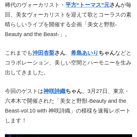
稀代のヴォーカリスト・
平方
“
トーマス
”
元
さん
が毎
回、美女ヴォーカリストを迎えて歌とコーラスの素
晴らしいライブを開催する企画「美女と野獣-
Beauty and the Beast-」。
これまでも
沖田杏梨
さん
、
希島あいり
ちゃん
などと
コラボレーション、美しい空間とハーモニーを生み
出してきました。
今回のゲストは
神咲詩織
ちゃん
。3月27日、東京・
六本木で開催された「美女と野獣-Beauty and the
Beast-vol.10 with 神咲詩織」の模様を速報レポート
します！