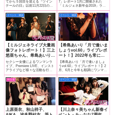
インテール大賞』
一体化！ ミルジェネ初の
てから５回目を迎える『ツイン
7」レポート1月に開催された
テールの日』以前11月22日の
「ミルジェネ新年会2019」ライ
試みは大成功に！
『いいツインテールの日』に“ツ
ブを皮切りに毎月、様々なライ
インテール大賞”を決めたデラべ
ブを行っている「Milky Pop
イベント、雑談
イベント、雑談
っぴんとしては…。 今回もやり
Generation」（通称・ミルジェ
ましょう…第２回“勝手に”『ツイ
ネ）が7回目となる「ミルジェネ
ンテール大賞 』！極上の“
プレミアムライブ」
【ミルジェネライブ大量画
【希島あいり「月で逢いま
像フォトレポート！】三上
しょうvol.60」ライブレポ
悠亜ちゃん、希島あいりち
ート！】2022年も常に前
ゃん、桐谷まつりちゃん、
進し続けてきた希島あいり
セクシー女優によるワンマンラ
【希島あいり「月で逢いましょ
神咲詩織ちゃんが個性溢れ
が歌い納めライブで熱
イブ、Premiere LIVE、インスト
うvol.60」ライブレポート！】2
アライブなど様々な活動を行っ
月、6月と今年も順調にワンマン
る楽曲と上質なパフォーマ
唱！ 前向きで負けない気
ている「Milky Pop
ライブを開催し、アーティスト
ンスで魅了！
持ちを届ける感動のステー
Generation(通称・ミルジェネ)」
としての存在感を大いに見せ付
AV女優
イベント、雑談
ジに！
が9月以来となる「MilGene
けてきた希島あいりちゃんが、
Premiere LIVE」を開催！1
今年ラストのワンマンライブ
「月で逢いましょうvol.60」を1
上原亜衣、秋山祥子、
【川上奈々美ちゃん新春イ
AIKA、波多野結衣、等ト
ベント・みぃなな7周年、