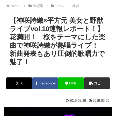
ホーム
全記事
イベント、雑談
【神咲詩織×平方元 美女と野獣
ライブvol.10速報レポート！】
花満開！ 桜をテーマにした楽
曲で神咲詩織が熱唱ライブ！
新曲発表もあり圧倒的歌唱力で
魅了！
X
Facebook
LINE
コピー
2019.03.28
2019.03.29