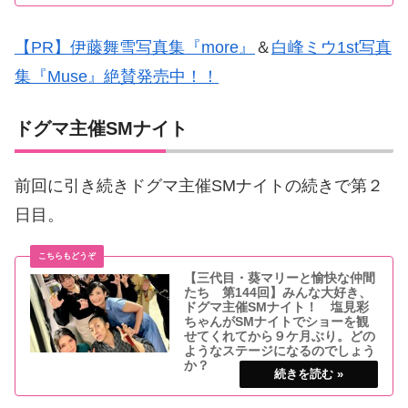
【PR】伊藤舞雪写真集『more』
＆
白峰ミウ1st写真
集『Muse』絶賛発売中！！
ドグマ主催SMナイト
前回に引き続きドグマ主催SMナイトの続きで第２
日目。
【三代目・葵マリーと愉快な仲間
たち 第144回】みんな大好き、
ドグマ主催SMナイト！ 塩見彩
ちゃんがSMナイトでショーを観
せてくれてから９ケ月ぶり。どの
ようなステージになるのでしょう
か？
みんな大好き、ドグマ主催SMナイトが開
催されました。思い起こせば昨年の12月に