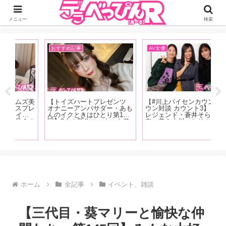
ジーオーティーが運営するちょっとHなニュースサイ。サイト内のリンクには
DMMアフィリエイトが含まれているものがあります
メニュー
検索
おすすめ記事
AV女優
お
ズ美
【トイズハートプレゼンツ
【#川上パイセンカウントダ
【F
プレ
オナニーアンバサダー・あも
ウン対談 カウント3】リアル
売
ト
んのイクときはひとり第15
レジェンド・蒼井そらと川上
女
えの
回】2本の新作ローターを差
奈々美＆古川いおりの超豪華
り
んが
し込みオナニー始め！おち〇
座談会が実現！ 恵比寿マス
庵
ビア
ぽを連発しイキまくる！【オ
カッツの話から引退後の動向
あ
ナニー画像あり！】
まで、美女3人が本音で語り
松
尽くす【前編】
ビ
ホーム
全記事
イベント、雑談
【三代目・葵マリーと愉快な仲