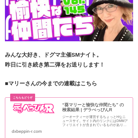
みんな大好き、ドグマ主催SMナイト。
昨日に引き続き第二弾をお送りします！
■マリーさんの今までの連載はこちら
“葵マリーと愉快な仲間たち” の
検索結果 | デラべっぴんR
ジーオーティーが運営するちょっとHなニ
ュースサイ。サイト内のリンクにはDMMア
フィリエイトが含まれているものがありま
す
dxbeppin-r.com