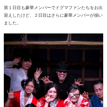
ドグマ専属女優の発表があり、華々しく塩
見彩ちゃんがSMナイトでショーを観せて
第１日目も豪華メンバーでドグマファンたちをお出
くれてから９ケ月ぶり。どのようなステー
ジになるのでしょうか？■マリーさんの今
までの連載
迎えしたけど、２日目はさらに豪華メンバーが揃い
ました。