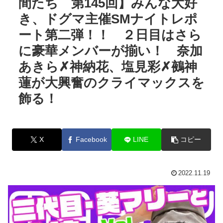
間たち 第145回】みんな大好
き、ドグマ主催SMナイトレポ
ート第二弾！！ ２日目はさら
に豪華メンバーが揃い！ 奈加
あきら✗神納花、塩見彩✗鵺神
蓮が大興奮のクライマックスを
飾る！
X
Facebook
LINE
コピー
2022.11.19