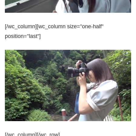
[/wc_column][wc_column size=”one-half”
position=”last”]
[/wc_column][/wc_row]