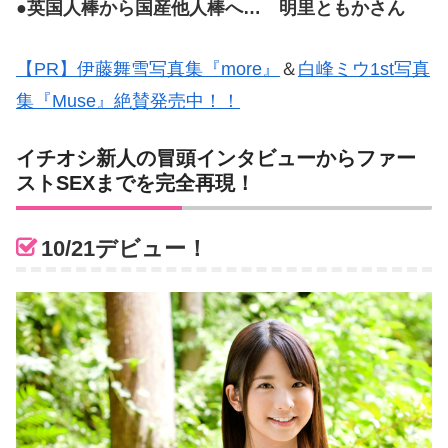
●英国人棒から国産他人棒へ… 明里ともかさん
【PR】伊藤舞雪写真集『more』
＆
白峰ミウ1st写真
集『Muse』絶賛発売中！！
イチオシ新人の冒頭インタビューからファー
ストSEXまでを完全再現！
10/21デビュー！