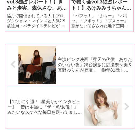
vol.8独占レポート！】き
で聴く会vol.3独占レポー
みと歩実、森保さな、あず
ト！】あけみみうちゃん、
みひな、明里ともか、明海
明里ともかさん、響レミち
隔月で開催されている大手プロ
「バフッ！」「ぷぅー」「バリ
こう、新垣智江、北乃みれ
ゃん、明音ひかるちゃんが
ダクション・マインズと人気CS
ッ」「ブボッ！」「プスゥー」
放送局・パラダイステレビがタ
窓がない閉ざされた地下空間に
い、黒川すみれ、春埼め
羞恥ポーズで大放屁！ 美
ッグを組んだイベント「マイン
響き渡る神秘の音。その音が奏
い、七海りな、八尋麻衣、
少女の高音、美人人妻の轟
ズ★パラダイス」が今年一発目
でられるたびに恍惚とした表情
若本あんの超豪華メンバー
音が鳴り響く！
の開催！1月19日、新宿レフカダ
を浮かべる聴衆。そして、音を
が新春から過激な告白とゲ
で開催された「マインズ★パラ
奏でる女神たちは伝説となっ
ダイスvol.8」の模様を独占レポ
た・・・。2017年10月に第1回目
ームで大暴走！
ート
が、201
主演ピンク映画『昇天の代償 あなた
のいない夜』舞台挨拶に広瀬奈々美＆
真野ゆりあが登壇！ 御年81歳！
撮影本数481本！ レジェンド監督が
500本まで撮ると生涯現役宣言！ 体
調不良で欠席の朝倉ことみちゃんから
は緊急メッセージが！
【12月に引退!! 星美りかインタビュ
ー】「昔は本当に『ザ・AV女優！』
みたいなスケベな毎日を送ってました
よ（笑） でも、懲りる日が来るんで
すよね〜」後編