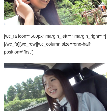
[wc_fa icon=”500px” margin_left=”” margin_right=””]
[/wc_fa][wc_row][wc_column size=”one-half”
position=”first”]