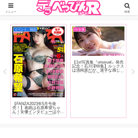
ジーオーティーが運営するちょっとHなニュースサイ。サイト内のリンクには
DMMアフィリエイトが含まれているものがあります
メニュー
検索
イベント、雑談
AV女優
イ
【1st写真集『unusual』発売
【
1専
記念！石川澪特集】ルックス
念
新人
は清純派だが、派手な感じっ
「
、日
ぷりと攻守交代でもしっかり
ゃ
城り
美しい技で魅せるカウンター
で
イン
の強さが特徴！石川澪の魅力
に
、八
を、AV廃人くろがね阿礼が
ら
徹底解説！【後編】
す
【FANZA2023年5月号発
売！】表紙は石原希望ちゃ
ん！女優インタビューは小林
沙良、小野寺舞、宮下玲奈、
九野ひなの、さつき芽衣！5
月号は全体的にMOODYZ推
しになってしまいました!