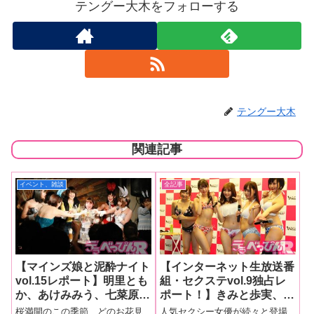
テングー大木をフォローする
テングー大木
関連記事
イベント、雑談
全記事
【マインズ娘と泥酔ナイト
【インターネット生放送番
vol.15レポート】明里とも
組・セクステvol.9独占レ
か、あけみみう、七菜原コ
ポート！】きみと歩実、あ
コ、森保さながセクシーバ
おいれな、小倉由菜、春埼
桜満開のこの季節、どのお花見
人気セクシー女優が続々と登場