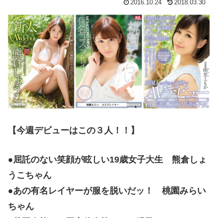
2016.10.24
2018.03.30
【今週デビューはこの３人！！】
●屈託のない笑顔が眩しい19歳女子大生 熊倉しょ
うこちゃん
●あの有名レイヤーが服を脱いだッ！ 桃園みらい
ちゃん