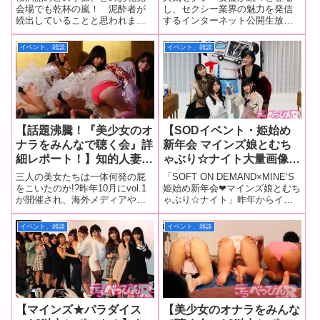
ニー姿で挑発！ 後半はき
めい、明里ともかが公開生
会場でも乾杯の嵐！ 泥酔者が
し、セクシー業界の魅力を発信
続出していることと思われます
するインターネット公開生放送
みと歩実、松本菜奈実、熊
着替えに挑戦！ クリスマ
が、こちらのイベントは毎月が
番組「セキララ！ セクステ」
野あゆ、北乃みれいが飛び
スの“性春”話や欲しいプレ
お花見気分！ 毎月が泥酔！ 3月
の第9回放送が12月15日行われま
イベント、雑談
イベント、雑談
入り。ココちゃんのあゆみ
ゼントなどぶっちゃけトー
28日、新宿・ネイキッドロフト
した。今回も独占レポートでお
んぱいせん愛と名言が爆
クも！
で行われた「マインズ娘と泥酔
送りします！司会進行は川上
ナイトvol.15」を独占レポートし
奈々美ちゃんに代わり2か月連続
発！
ま
できみと歩
【話題沸騰！『美少女のオ
【SODイベント・姫始め
ナラをみんなで聴く会』詳
新年会 マインズ娘とむち
細レポート！】知的人妻の
ゃぶり☆ナイト大量画像レ
明里ともか、美尻女優のあ
ポート！】きみと歩実、あ
三人の美女たちは一体何発の屁
「SOFT ON DEMAND×MINE’S
けみみう、高学歴女優の八
おいれな、明海こう、明里
をこいたのか!?昨年10月にvol.1
姫始め新年会❤マインズ娘とむち
が開催され、海外メディアやテ
ゃぶり☆ナイト」昨年からイベ
ッ橋さい子が金メダルをか
ともかが18禁ジャスチャ
レビ地上波でも大注目されたイ
ント開催に力を注いできた人気
けオナラを豪快に連発！
ーゲーム、ドM選手権、舌
ベント「美少女のオナラをみん
AVメーカーのソフト・オン・デ
イベント、雑談
イベント、雑談
技選手権などマジックミラ
なで聴く会」。 公衆の面前で美
マンド（以下、SOD）が、早く
ー号マンのむちゃぶりに奮
しい女性たちが「バフっ！ ぷ
も2020年一発目のSODオトナイ
ぅー！ バリっ！」とオナラを
ベントを始動！
闘！
して
【マインズ★パラダイス
【美少女のオナラをみんな