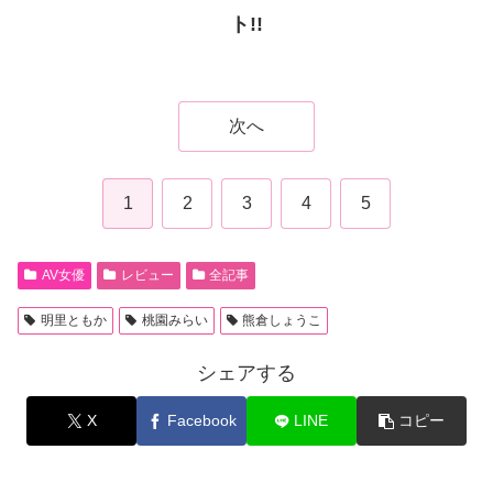
ト!!
次へ
1
2
3
4
5
AV女優
レビュー
全記事
明里ともか
桃園みらい
熊倉しょうこ
シェアする
X
Facebook
LINE
コピー