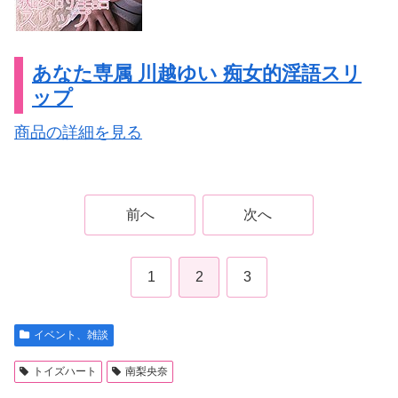
あなた専属 川越ゆい 痴女的淫語スリ
ップ
商品の詳細を見る
前へ
次へ
1
2
3
イベント、雑談
トイズハート
南梨央奈