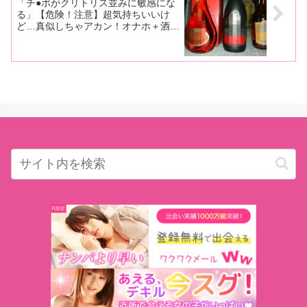
「チ●ポがクリトリス並みに敏感にな
る」【危険！注意】超気持ちいいけ
ど…真似しちゃアカン！オナホ＋酒の
オナニー方！【裏ネタから役立つ情報
まで！】〜タレコミ情報（取材・文/
実話大報編集部）