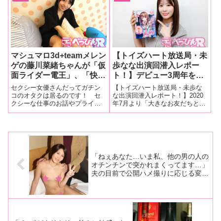
ずナマで！」レポート！】
り速報レポート！】
いどんなお酒の武勇伝が飛び出
出し、何と町内会へと発展！ 7
すのでしょうか？現役最強の酒
月7日の七夕の日に行われた「み
豪女優・神咲詩織ちゃんが鶯谷
りおん町内会 七夕まつり」の模
のビストロに
様をどこよ
マシュマロ3d+teamメレン
【トイズハート放送局・未
ゲの藤川菜緒ちゃんが「仮
歩なな出演回潜入レポー
面ライダー電王」、「快盗
ト！】デビュー3周年を迎
戦隊ルパンレンジャーVS
え、ますますキュートさを
セクシー女優さんだってガチン
【トイズハート放送局・未歩な
警察戦隊パトレンジャー」
増した未歩ななちゃんが登
コのオタクは居るのです！ セ
な出演回潜入レポート！】2020
クシーな仕事のお話やプライベ
年7月より「大きなお友だちと作
などガチンコの特撮愛を語
場！ オナホールに指を挿
ートのセクシートークなどは一
り上げるラジオ」としてスター
りまくる！【トイズハート
入して思わず感動！【プレ
切ナシ。女優さんに深〜いオタ
トした深夜ラジオ番組『トイズ
ニコ生再現レポート！】
ゼント＆ミニインタビュー
トークを展開してもらい、世に
ハート放送局』。人気お笑い芸
あり】
も珍しいニコ生番組・トイズハ
人のみなみかわさんと、アーテ
ートプレゼンツ「私がオタクな
ィストの逢瀬アキラさんがパー
ばっかりに」。9
ソナリティ
「ねぇあなた…いま私、他の男の人の
オチンチンで突かれまくってます…」
夫の目前で公開ハメ撮りに応じる変態
人妻のアブノーマルセックス告白手
記！！