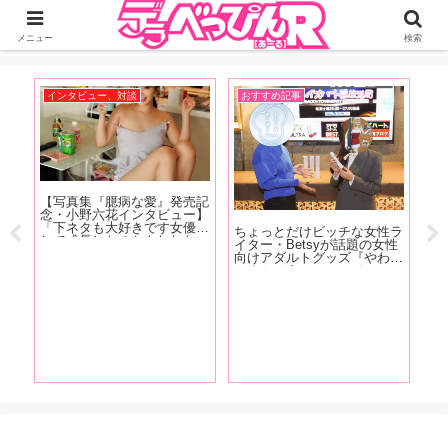
ジーオーティーが運営するちょっとHなニュースサイ。サイト内のリンクには
DMMアフィリエイトが含まれているものがあります
メニュー
検索
インタビュー、対談
おすすめ記事
イ
【写真集『臆病な愛』発売記
【F
かし
念・小野六花インタビュー】
売
ない
「下ネタも大好きです女優と
ー
ちょっとだけビッチな女性ラ
『こ
して成長したのかもしれない
女
イター・Betsyが話題の女性
てし
（笑）。もうちんことか普通
る
向けアダルトグッズ『やわら
レそ
に言えちゃったりするんで
加
かまんぼう ファースト』の
かっ
す」後編
コ
秘密を開発者の女性スタッフ
経験
す
に突撃取材！
す！