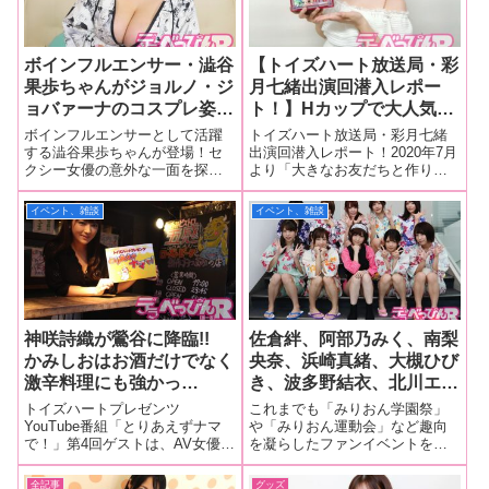
ボインフルエンサー・澁谷
【トイズハート放送局・彩
果歩ちゃんがジョルノ・ジ
月七緒出演回潜入レポー
ョバァーナのコスプレ姿で
ト！】Hカップで大人気の
ジョジョ話、高橋留美子愛
彩月七緒が地上波ラジオに
ボインフルエンサーとして活躍
トイズハート放送局・彩月七緒
を熱弁！【トイズハートニ
登場！ オナホを触り「男
する澁谷果歩ちゃんが登場！セ
出演回潜入レポート！2020年7月
クシー女優の意外な一面を探り
より「大きなお友だちと作り上
コ生ダイジェストレポー
性に生まれたら使いたいで
出すニコ生番組「トイズハー
げるラジオ」としてスタートし
ト！】
す！」と感動！【ミニイン
ト・ハートの部屋(仮)」、お酒大
た深夜ラジオ番組『トイズハー
イベント、雑談
イベント、雑談
タビューあり】
好き女優が飲みながら思わず本
ト放送局』。人気お笑い芸人の
音をもらすYouTube配信番組
みなみかわさんと、アーティス
「トイズハート・とりあえずナ
トの逢瀬アキラさんがパーソナ
マで！」に
リティーを
神咲詩織が鶯谷に降臨!!
佐倉絆、阿部乃みく、南梨
かみしおはお酒だけでなく
央奈、浜崎真緒、大槻ひび
激辛料理にも強かっ
き、波多野結衣、北川エリ
た！？ 紅しょうが＆カッ
カ、麻里梨夏、きみと歩
トイズハートプレゼンツ
これまでも「みりおん学園祭」
プ焼きそば論争が勃発？
実、あおいれなの超豪華メ
YouTube番組「とりあえずナマ
や「みりおん運動会」など趣向
で！」第4回ゲストは、AV女優業
を凝らしたファンイベントを行
【トイズハートプレゼンツ
ンバーが町内会を結成！
界一の酒豪と噂のかみしおこと
ってきた大手AVメーカー・
YouTube番組「とりあえ
【みりおん町内会七夕まつ
神咲詩織ちゃんが登場！いった
KMP。今回は学校設定から飛び
全記事
グッズ