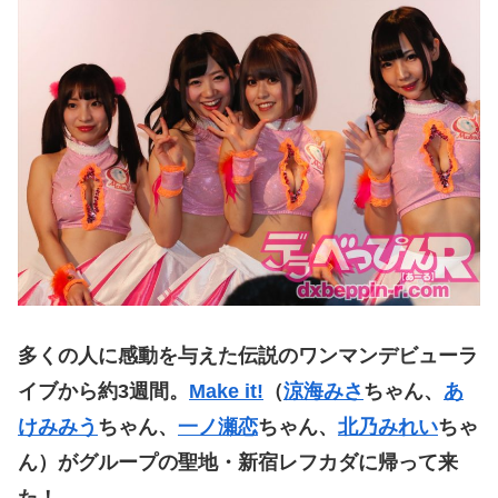
多くの人に感動を与えた伝説のワンマンデビューラ
イブから約3週間。
Make it!
（
涼海みさ
ちゃん、
あ
けみみう
ちゃん、
一ノ瀬恋
ちゃん、
北乃みれい
ちゃ
ん）がグループの聖地・新宿レフカダに帰って来
た！