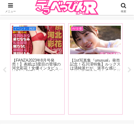
ジーオーティーが運営するちょっとHなニュースサイ。サイト内のリンクには
DMMアフィリエイトが含まれているものがあります
メニュー
検索
イベント、雑談
AV女優
お
【FANZA2023年8月号発
【1st写真集『unusual』発売
【
淫侠
売！】表紙は3度目の登場の
記念！石川澪特集】ルックス
決
タビ
河北彩花！女優インタビュー
は清純派だが、派手な感じっ
き
昭和
は9人！河西れおな、星七な
ぷりと攻守交代でもしっかり
イ
こと
なみ、松永梨杏、響乃うた、
美しい技で魅せるカウンター
ホ
てい
柴崎はる、澪川はるか、天野
の強さが特徴！石川澪の魅力
ー
」
花乃、夏目響、東條なつ！抜
を、AV廃人くろがね阿礼が
ト
きドコロ満載でお送りしま
徹底解説！【後編】
す!