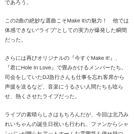
であろう。
この2曲の絶妙な選曲こそMake it!の魅力！ 他では
体感できない
“
ライブ
”
としての実力が爆発した瞬間
だった。
さらには再びオリジナルの『今すぐMake it!』、
『君にHole In Love』で畳みかけるメンバーたち。
司会をしていたDJ急行さんも仕事を忘れ客席から
声援を送るなど、音楽にうるさい人間たちも唸ら
せ、熱くさせたライブだった。
ライブの素晴らしさはもちろんだが、今回は北乃み
れいちゃんの誕生日祝いも行われ、ファンからシャ
ンパンが贈られアットホームな雰囲気も併せ持つ