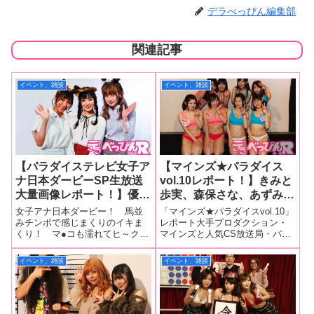
デラべっぴん編集部
関連記事
イベント、雑談
イベント、雑談
【パラダイステレビ女子ア
【マインズ★パラダイス
ナ日本ダービーSP生放送
vol.10レポート！】きみと
大量画像レポート！】優梨
歩実、森保さな、あずみひ
まいな、逢見リカ、花音う
な、一ノ瀬恋、北乃みれ
女子アナ日本ダービー！ 馬並
「マインズ★パラダイスvol.10」
ららのパラダイステレビ女
い、春乃菜乃花、藤本理
みチンポで感じまくりのイキま
レポート大手プロダクション・
くり！ マ●コも濡れてヒ～クヒ
マインズと人気CS放送局・パラ
子アナがエッチな体力測定
玖、藤井林檎が下ネタ全開
クッ！人気CS放送局・パラダイ
ダイステレビがタッグを組んだ
でイキまくり！【おっぱ
トークで爆発！ エッチな
ステレビで女子アナウンサーを
イベント「マインズ★パラダイ
イベント、雑談
イベント、雑談
い・電マオナニー画像あ
ゲームではフェラ顔、騎乗
務めるセクシー女優の優梨まい
スvol.10」が5月31日、新宿レフ
り！】
位を大公開！
なちゃん、逢見リカちゃん、そ
カダで開催。奇数月に開催され
して4月に入社したばかりの花音
ている同イベントは毎回、
うららちゃ