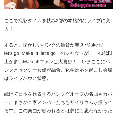
ここで撮影タイムを挟み2部の本格的なライブに突
入！
すると、懐かしいパンクの轟音が響き♪Make it!
let’s go
Make it!
let’s go のシャウトが！ 40代以
上が多いMake it!ファンは大喜び！ いまここにパ
ンクとセクシー女優が融合、化学反応を起こし会場
はライブハウス状態。
続けて日本を代表するパンクグループの名曲もカバ
ー。まさか本家メンバーたちもサイリウムが振られ
る中、この楽曲が歌われるとは夢にも思わなかった