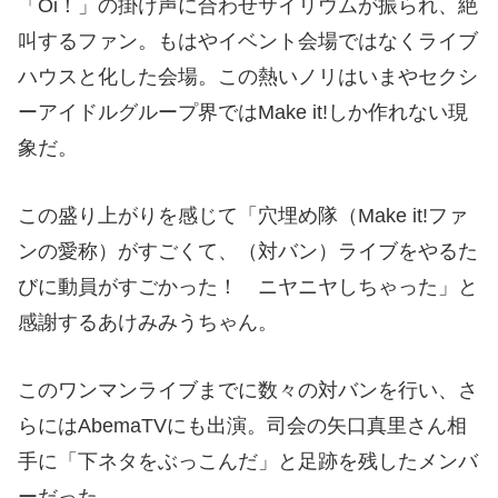
「Oi！」の掛け声に合わせサイリウムが振られ、絶
叫するファン。もはやイベント会場ではなくライブ
ハウスと化した会場。この熱いノリはいまやセクシ
ーアイドルグループ界ではMake it!しか作れない現
象だ。
この盛り上がりを感じて「穴埋め隊（Make it!ファ
ンの愛称）がすごくて、（対バン）ライブをやるた
びに動員がすごかった！ ニヤニヤしちゃった」と
感謝するあけみみうちゃん。
このワンマンライブまでに
数々の対バンを行い、さ
らにはAbemaTVにも出演。司会の矢口真里さん相
手に「下ネタをぶっこんだ」と足跡を残したメンバ
ーだった。