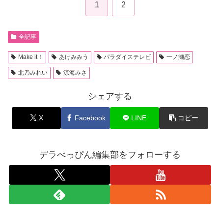
1
2
全記事
Make it！
あけみみう
パラダイステレビ
一ノ瀬恋
北乃みれい
涼海みさ
シェアする
X
Facebook
LINE
コピー
デラべっぴん編集部をフォローする