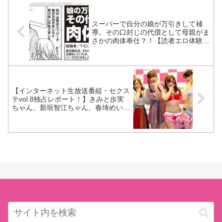
ひかるちゃんと涼海みさち
と泥酔ナイト vol.4」が4月24
を務める川上ゆうさんと、ゲス
日、ネイキッドロフトで行われ
トの三島奈津子さんが「何か挿
ゃんに会場も興奮!!
た
スーパーで自分の娘が万引きして補
導。その口封じの代償として母親がま
さかの肉体奉仕？！【読者エロ体験マ
ンガ報告】
【インターネット生放送番組・セクス
テvol.8独占レポート！】きみと歩実
ちゃん、新垣智江ちゃん、春埼めいち
ゃん、水樹璃子ちゃんが生放送で性感
帯を発表！ イベント向きな新人2人
が番組で大活躍！