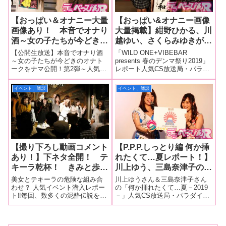
【おっぱい＆オナニー大量
【おっぱい&オナニー画像
画像あり！ 本音でオナり
大量掲載】紺野ひかる、川
酒～女の子たちが今どきの
越ゆい、さくらみゆきがア
オナトークをナマ公開！～
ダルトグッズで2時間イキ
【公開生放送】本音でオナり酒
「WILD ONE+VIBEBAR
レポート！】岬あずさ、豊
まくり大昇天！【パラダイ
～女の子たちが今どきのオナト
presents 春のデンマ祭り2019」
ークをナマ公開！第2弾～人気
レポート人気CS放送局・パラダ
中アリスがプライベートオ
ステレビ超過激生放送潜入
CS放送局のパラダイステレビは
イステレビで昨年の4月と9月に
ナニーを全告白！ 生放送
レポート】
毎週木曜日、20時から生放送を
放送された超過激生放送「WILD
イベント、雑談
イベント、雑談
ではおっぱい丸出しオナニ
行い視聴者をオナニーに導いて
ONE+VIBEBAR presents 春のデ
ーで激イキ！
いますが、その生放送とレフカ
ンマ祭り」がみたび行
ダ新宿でのイベントが合体！11
月12日、
【撮り下ろし動画コメント
【P.P.P.しっとり編 何か挿
あり！】下ネタ全開！ テ
れたくて…夏レポート！】
キーラ乾杯！ きみと歩実
川上ゆう、三島奈津子のカ
ちゃん、尾上若葉ちゃん、
リスマ熟女がAV作品をプ
美女とテキーラの危険な組み合
川上ゆうさん＆三島奈津子さん
はるのるみちゃん、瀬乃ひ
レゼン！ 王道ドラマ作品
わせ？ 人気イベント潜入レポー
の「何か挿れたくて…夏－2019
ト‼︎毎回、数多くの泥酔伝説を残
－」人気CS放送局・パラダイス
なたちゃん、清本玲奈ちゃ
VS話題のあの人を起用し
している大手AVプロダクショ
テレビの提供イベント「P.P.Pし
んが泥酔ナイトで本音をポ
たドキュメント作品に会場
ン・マインズ主催の泥酔ナイ
っとり編」が7月24日に新宿レフ
ロリ！ 突如乱入した川菜
大爆笑！
ト。その第4回目の「マインズ娘
カダで開催。イベントホステス