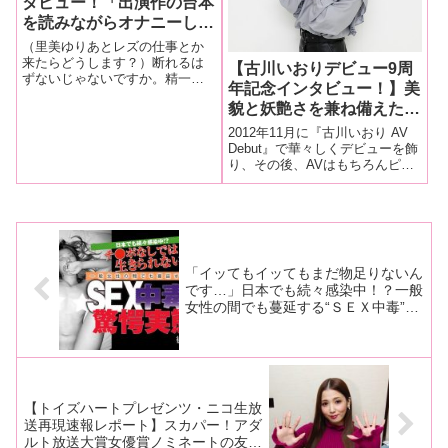
タビュー！「出演作の台本
おじさんにわざと
づき勝手
を読みながらオナニーしま
す（笑）。自分が主役の官
（里美ゆりあとレズの仕事とか
能小説みたいなものじゃな
来たらどうします？）断れるは
【古川いおりデビュー9周
ずないじゃないですか。精一杯
いですか。贅沢ですよね」
年記念インタビュー！】美
ご奉仕させてもらいます！ 前編
貌と妖艶さを兼ね備えたナ
ではマスカッツの追っかけだっ
た過去を暴露してくれた七原あ
ンバーワン演技派女優の古
2012年11月に『古川いおり AV
かりさん。 後半では撮影やプラ
川いおりちゃんに9周年を
Debut』で華々しくデビューを飾
イベートSEXについてお聞きし
り、その後、AVはもちろんピン
迎えた心境を直撃！ 「変
ます！！
ク映画、恵比寿マスカッツ、MC
わっているつもりはないで
業と様々なシーンで大活躍中の
すけど、撮影現場での食事
古川いおりちゃんがデビュー9周
の仕方が変わったくらいで
年を迎えた！その9周年を記念し
たタイムリープ作品で
すかね」【前半】
「イッてもイッてもまだ物足りないん
です…」日本でも続々感染中！？一般
女性の間でも蔓延する“ＳＥＸ中毒”の
驚愕実態とは？！（後編）
【トイズハートプレゼンツ・ニコ生放
送再現速報レポート】スカパー！アダ
ルト放送大賞女優賞ノミネートの友田