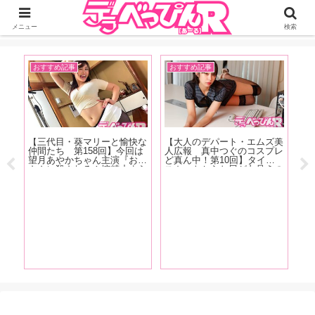
ジーオーティーが運営するちょっとHなニュースサイ。サイト内のリンクには
DMMアフィリエイトが含まれているものがあります
メニュー
検索
おすすめ記事
おすすめ記事
お
【三代目・葵マリーと愉快な
【大人のデパート・エムズ美
T
仲間たち 第158回】今回は
人広報 真中つぐのコスプレ
果
望月あやかちゃん主演『お母
ど真ん中！第10回】タイト
（
さんに殺される！搾精止まら
スカートからお尻が丸見えの
ン
ず間もなく家庭崩壊！ 望月
痴女系コスプレで真中さんが
プ
あやか』の現場をレポート！
登場！【撮り下ろしグラビア
ズ
とい
画像あり！】
で
いよ
王
チな
性
ッッ
解