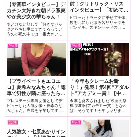
前！クリトリック・リス
【琴音華インタビュー】デ
インタビュー】「初めての
カチン大好きな朝ドラ系爽
セックスは童貞を悟られな
やか美少女の華ちゃん！
ピコったトラックに乗せて実体
いように、いきなりフェラ
験を元にしたほろ苦リリックを
「ウキウキしてますし、撮
あどけない顔して「好きなセッ
パンイチ、スキンヘッドの五十
させてクンニして駅弁ファ
影中もカメラが回ってない
クスをお仕事にできてるってい
路男がアジる異能のミュージシ
うのが私の中では一番大きいで
ックして最後は顔射したん
所でも監督の前で“気持ち
ャン・パフォーマー。一部好事
す」と語る琴音華ちゃん。最新
ですよ！ そしたら、ブチ
いい～ッ”て、いつも言っ
家から熱狂的支持を獲る関西ス
作で「童貞筆おろし」を初めて
AV女優
AV女優
切れられました…」後編
カムの秘密兵器クリトリック・
てます(笑)」【後編】
経験し、その楽しさをハイテン
リスことスギム。巷で話題の最
ションで語ってくれたよ！初体
新MVからニュー
験ドキュメント！童貞クンがイ
ッてるのに筆下ろ
【プライベートもエロエ
「今年もクレームお断
ロ】夏希みなみちゃん「電
り！」発表！第4回“アダル
車で男性が隣に座ったら、
ト”アカデミー賞！【中
わざとくっつきにいってチ
編】AV業界のプロライタ
プレステージ専属女優としてデ
今年も発表されました“映画の祭
ンコの反応をみるのが好
ーが本音で選んだ“ガチで
ビューした人気女優・夏希みな
典”第91回アカデミー賞！となれ
みちゃん。専属を卒業してすま
ば…そうです！今年もヤリます
き。しかも濡れちゃう♥」
オススメしたい”この１
す活躍中の彼女にいろいろ聞い
か！第4回エロ版『アカデミー
インタビュー（前編）
本！
ちゃいました！もちろんプライ
賞』！今回AV業界に精通するプ
全記事
AV女優
ベートのエロエロなエピソード
ロライター、沢木毅彦氏、安田
もいっぱいです！電車に乗って
理央氏、東風克智氏のお三方を
人気熟女・七原あかりイン
るときは吊り革つかんで、隣の
編集部に招き、独断と偏見に基