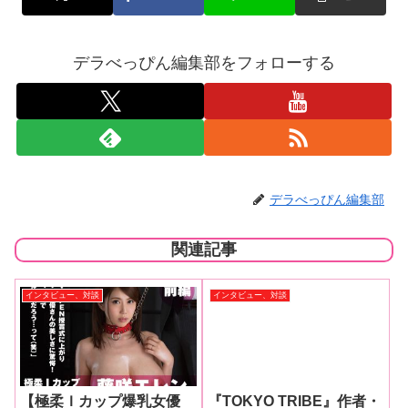
デラべっぴん編集部をフォローする
デラべっぴん編集部
関連記事
インタビュー、対談
インタビュー、対談
『TOKYO TRIBE』作者・
井上三太氏が提唱する『鼻
クリトリス論』とは!? 超
人気漫画家が語るフェティ
こんにちわ～、漫画家の井上三
シズム!! エロ“夜噺”（動
太です。オナニーしてますか？
【極柔Ｉカップ爆乳女優