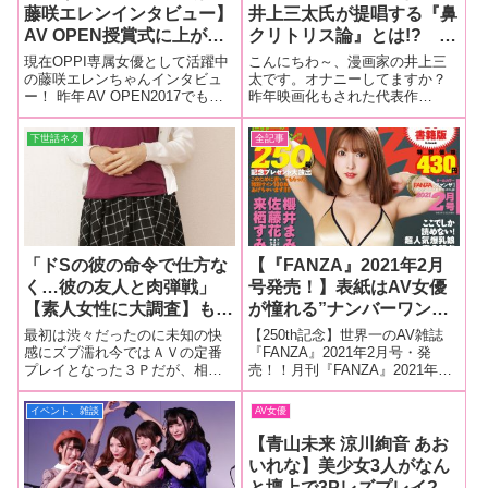
昨年映画化もされた代表作
画あり）
藤咲エレンインタビュー】
『TOKYO TRIBE』シリーズは海
AV OPEN授賞式に上がり
外でも出版されており、井上三
太氏のファンは世界中に広がっ
トップ女優さんの美しさに
現在OPPI専属女優として活躍中
ている。ブラックカルチャーに
驚愕！「私、なんで単体な
の藤咲エレンちゃんインタビュ
受けた影響を独自の手法で表現
ー！ 昨年 AV OPEN2017でも受
んだろう…って（笑）」。
する超人気
賞し名実ともに人気女優となっ
将来的にはマイホームを購
た彼女ですが、中身は意外と
下世話ネタ
全記事
入！？「しっかり納税はし
（？）堅実!! そのギャップが素
なきゃです！」前編
敵なエレンちゃんのインタビュ
ーを御覧ください。（前編）
「ドSの彼の命令で仕方な
【『FANZA』2021年2月
く…彼の友人と肉弾戦」
号発売！】表紙はAV女優
【素人女性に大調査】もう
が憧れる”ナンバーワンAV
普通のHに戻れない！？快
女優”・三上悠亜！人気女
最初は渋々だったのに未知の快
【250th記念】世界一のAV雑誌
感3P肉棒2本で失神SEX
優インタビューは中山ふみ
感にズブ濡れ今ではＡＶの定番
『FANZA』2021年2月号・発
プレイとなった３Ｐだが、相手
売！！月刊『FANZA』2021年2
か、田中ねね、夕季ちと
探しが面倒なためか一般女性の
月号発売！なんと今号はDMMか
せ、ののか！新人インタビ
経験者は意外に少ないのだ
ら数えて250号の記念号！AV女
イベント、雑談
AV女優
ューは櫻井まみ、来栖すみ
が……。そんな未経験女性も、
優直筆サイン100枚プレゼント!!
れ、佐藤花、叶愛、冨田朝
実は３Ｐに興味津々だった！
今月の気になる内容ですが…表
【青山未来 涼川絢音 あお
紙はAV女優
香が登場！
いれな】美少女3人がなん
と壇上で3Pレズプレイ?!