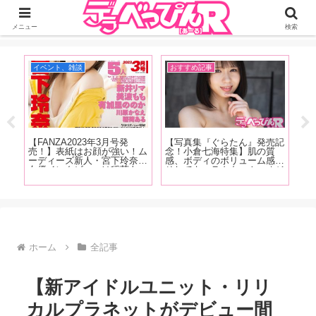
ジーオーティーが運営するちょっとHなニュースサイ。サイト内のリンクには
DMMアフィリエイトが含まれているものがあります
メニュー
検索
イベント、雑談
おすすめ記事
ア
快な
【FANZA2023年3月号発
【写真集『ぐらたん』発売記
【
は
売！】表紙はお顔が強い！ム
念！小倉七海特集】肌の質
念
お母
ーディーズ新人・宮下玲奈！
感、ボディのボリューム感、
ル
まら
女優インタビューは稲荷あ
そしてキャラクター！ オジ
話
月
る、新井リマ、美波もも、有
サンたちをトリコにしてしま
峰
ト！
加里ののか、川原かなえ！新
う小倉七海、天性の魅力を
ろ
コーナーもはじまっちゃいま
AV廃人くろがね阿礼が徹底
す！
解説！【前編】
ホーム
全記事
【新アイドルユニット・リリ
カルプラネットがデビュー間