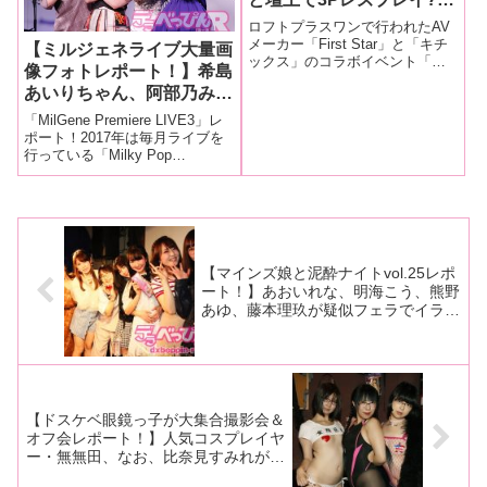
客席全員フル勃起のFirst
ロフトプラスワンで行われたAV
Star×キチックス コラボイ
メーカー「First Star」と「キチ
【ミルジェネライブ大量画
ックス」のコラボイベント「フ
ベント！！
像フォトレポート！】希島
ァーストスターないとvol.02〜
あいりちゃん、阿部乃みく
FS×キチックス コラボだよ
☆〜」の模様を、きわどいドエ
ちゃん、栗林里莉ちゃん、
「MilGene Premiere LIVE3」レ
ロ画像満載でお届けします！
橋本ありなちゃんが生バン
ポート！2017年は毎月ライブを
行っている「Milky Pop
ドをバックに熱唱！ 4者
Generation(通称・みるじぇ
4様の個性豊かなライブに
ね)」。11月11日に今年3回目と
ファン、生中継視聴者も感
なる「MilGene Premiere
動！
LIVE3」がJ
【マインズ娘と泥酔ナイトvol.25レポ
ート！】あおいれな、明海こう、熊野
あゆ、藤本理玖が疑似フェラでイラマ
チオ！ あけみみう、きみと歩実、新
垣智江も参加し乳首当てゲームでエロ
エロ状態！
【ドスケベ眼鏡っ子が大集合撮影会＆
オフ会レポート！】人気コスプレイヤ
ー・無無田、なお、比奈見すみれが眼
鏡姿で登場！ エッチでキュートな大