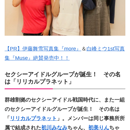
【PR】伊藤舞雪写真集『more』
＆
白峰ミウ1st写真
集『Muse』絶賛発売中！！
セクシーアイドルグループが誕生！ その名
は「リリカルプラネット」
群雄割拠のセクシーアイドル戦国時代に、また一組
のセクシーアイドルグループが誕生！ その名は
「
リリカルプラネット
」。メンバーは同じ事務所所
属で結成された
初川みなみ
ちゃん、
初美りん
ちゃ