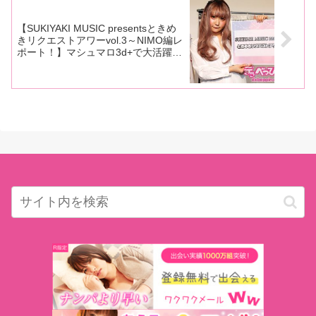
【SUKIYAKI MUSIC presentsときめ
きリクエストアワーvol.3～NIMO編レ
ポート！】マシュマロ3d+で大活躍の
NIMOがYouTube生配信に出演！
久々のファンとの交流を楽しみ大盛り
上がり！