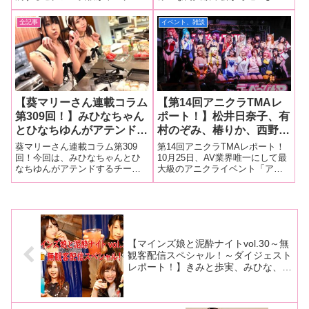
ゲームでファンを魅了するイベ
に行われていますが、その中で
エロトークも披露！
乃、佳苗るか、愛須みの
ント「セクステ」のオンライン
も最大規模を誇るオールジャン
全記事
イベント、雑談
ん、ひなちゆん、真中つぐ
版「おうちでセクステ7月配信」
ル同人誌即売会＆コスプレイベ
などがオールジャンル同人
が7月9日に開催され、一ノ瀬恋
ントの「コスホリック32」が5月
ちゃんとみひなちゃんがゲスト
1日、都内で開催され大盛況でし
誌即売会・コスプレイベン
で登場し
た！この
トに参加！
【葵マリーさん連載コラム
【第14回アニクラTMAレ
第309回！】みひなちゃん
ポート！】松井日奈子、有
とひなちゆんがアテンドす
村のぞみ、椿りか、西野絵
るチーム最強属性のオフ会
美、由良かな、望月つぼ
葵マリーさん連載コラム第309
第14回アニクラTMAレポート！
現場をレポート！
み、天馬ゆい、ひなちゆ
回！今回は、みひなちゃんとひ
10月25日、AV業界唯一にして最
なちゆんがアテンドするチーム
大級のアニクライベント「アニ
ん、かさいあみがセクシー
最強属性のオフ会現場をレポー
クラTMA14～今年はキラキラを
コスプレで魅了！ 撮影会
ト！■マリーさんの今までの連載
見たいから渋谷にイカネヴァ！
やプチオフ会など趣向を凝
はこちら チーム最強属性オフ会
～」が、東京・渋谷のCLUB
らしたアニクラに！
2024年の台湾TAEのイベントか
CAMELOTで盛大に開催されまし
ら帰って来て「ランチ行こうね
た！アニメソングを軸と
ラン
【マインズ娘と泥酔ナイトvol.30～無
観客配信スペシャル！～ダイジェスト
レポート！】きみと歩実、みひな、瀬
乃ひなた、七海りなが初のオンライン
泥酔ナイトを開催！ ソーシャルディ
スタンス乾杯で視聴者と盛り上がる！