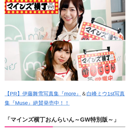
【PR】伊藤舞雪写真集『more』
＆
白峰ミウ1st写真
集『Muse』絶賛発売中！！
「マインズ横丁おんらいん～GW特別版～」