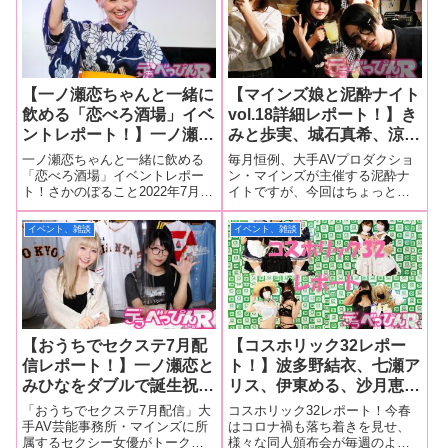
【一ノ瀬恋ちゃんと一緒に
【マインズ娘と泥酔ナイト
飲める「恋べろ酒場」イベ
vol.18詳細レポート！】き
ントレポート！】一ノ瀬恋
みと歩実、城石真希、涼海
の新たな冠イベントが開
みさ、武藤つぐみ、一ノ瀬
一ノ瀬恋ちゃんと一緒に飲める
毎月恒例、大手AVプロダクショ
始！ マル秘トーク、ゲー
恋、瀬乃ひなた、吉岡沙
「恋べろ酒場」イベントレポー
ン・マインズが主催する泥酔ナ
ト！さかのぼること2022年7月、
イトですが、今回はちょっと特
ム、プレゼント抽選会と初
華、北乃みれい、涼宮まし
「スナック恋」イベントを開催
別なゲスト（？）が飛び入り参
回から内容盛りだくさん！
ろ、あけみみう、熊野あゆ
した一ノ瀬恋ちゃん。その後、
加しハチャメチャの大盛り上が
イベント、雑談
イベント、雑談
と11人ものマインズ娘と
不定期ながら2回ほど開催されま
り！ 泥酔ナイト史上最高の回
泥酔！ イベント設立者の
したが、このたび「スナック」
となりました！6月25日、新宿に
から「せんべろ」へと移転
あるネイキッドロフトで行われ
マネージャーと惜別の乾
（笑）。新た
た「マイン
杯！
【おうちでセクステ7月配
【コスホリック32レポー
信レポート！】一ノ瀬恋と
ト！】波多野結衣、七瀬ア
みひなをダブルで誕生祝
リス、伊東める、沙月恵
い！ ケーキ、シャンパン
奈、もなみ鈴、東條なつ、
「おうちでセクステ7月配信」大
コスホリック32レポート！今春
などを振る舞われご機嫌状
姫咲はな、岬あずさ、朝日
手AV芸能事務所・マインズに所
はコロナ禍も落ち着きを見せ、
属するセクシー女優がトークや
様々な同人頒布会が毎週のよう
態に！ 酔った勢いで面白
りん、早見なな、若宮穂