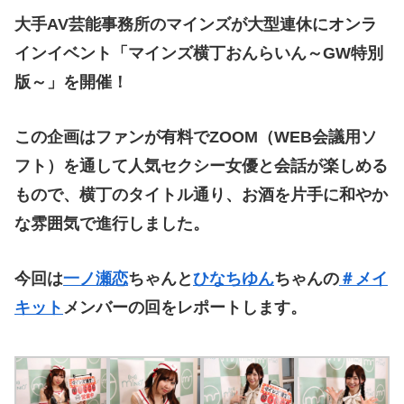
大手AV芸能事務所のマインズが大型連休にオンラ
インイベント「マインズ横丁おんらいん～GW特別
版～」を開催！
この企画はファンが有料でZOOM（WEB会議用ソ
フト）を通して人気セクシー女優と会話が楽しめる
もので、横丁のタイトル通り、お酒を片手に和やか
な雰囲気で進行しました。
今回は
一ノ瀬恋
ちゃんと
ひなちゆん
ちゃんの
＃メイ
キット
メンバーの回をレポートします。