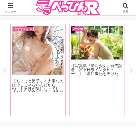
ジーオーティーが運営するちょっとHなニュースサイ。サイト内のリンクには
DMMアフィリエイトが含まれているものがあります
メニュー
検索
AV女優
アダルトビデオ
おすすめ記事
【写真集『Muse』発売記
【ちょっと
念！白峰ミウ特集】ハイレベ
【写真集『透明少女』発売記
てセックス
ルなフェラで男を虜にする世
念・宮下玲奈インタビュ
の〜？】今
話焼き痴女！謎に包まれた白
ー！】「常に進化を遂げたい
の人下手そ
峰ミウの魅力をAV廃人・く
ですね。あと、いろんなメデ
まう特徴！
ろがねが徹底分析！【前編】
ィアに進出したいです。 あ
うだったの
と、名前は「れいな」じゃな
たんだろう
く「れな」です、よろしくお
をおもちの
願いします！」後編