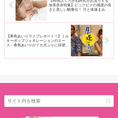
【AV廃人くろがね阿礼がお送りする
加美杏奈特集】ビックビクの感度の良
さと美しい騎乗位！ 汗と体液まみれ
のグズグズに熱量の高いセックス！
感極まった時に漏らす「壊れちゃ
う！」の一言で一気に虜になってしま
う、それが加美ちゃんの魅力！【後
編】
【希島あいりライブレポート！】ミル
キーポップジェネレーションのエー
ス・希島あいりが７カ月ぶりに待望の
ライブを再開！ 歌にかける静かなる
情熱がこの日も爆発しオンラインライ
ブは大成功に！