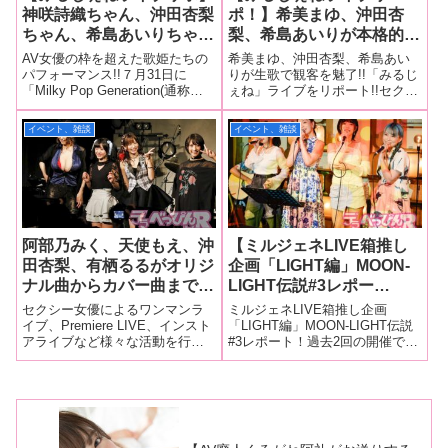
神咲詩織ちゃん、沖田杏梨
ポ！】希美まゆ、沖田杏
ちゃん、希島あいりちゃ
梨、希島あいりが本格的な
ん、希美まゆちゃんが生バ
生バンドで歌い上げるアダ
AV女優の枠を超えた歌姫たちの
希美まゆ、沖田杏梨、希島あい
ンド編成をバックにしっと
ルティなライブに出演!も
パフォーマンス!!７月31日に
りが生歌で観客を魅了!!「みるじ
「Milky Pop Generation(通称・
ぇね」ライブをリポート!!セクシ
りと歌い上げる！ セクシ
うすぐ“AV女優”を引退す
みるじぇね)」が開催したフェス
ー女優が「ソロ」「オリジナル
ー女優の領域を超えた高難
る沖田杏梨が今後の活動を
「ミルジェネソニック！」が終
楽曲」「生歌」「生バンド」に
イベント、雑談
イベント、雑談
度ライブで見事なパフォー
多くの観客の前で決意表
了したばかりなのに、またまた
こだわり、本人が本当にやりた
マンス!
明！【画像大量】
「みるじぇね」がライブを開
い音楽にこだわるライブ「Milky
催！ ９月４日に行
Pop Generation
阿部乃みく、天使もえ、沖
【ミルジェネLIVE箱推し
田杏梨、有栖るるがオリジ
企画「LIGHT編」MOON-
ナル曲からカバー曲まで生
LIGHT伝説#3レポー
バンドをバックに熱狂ライ
ト！】橘メアリー、枢木あ
セクシー女優によるワンマンラ
ミルジェネLIVE箱推し企画
ブ！【ミルジェネライブ大
おい、中山ふみか、石原希
イブ、Premiere LIVE、インスト
「LIGHT編」MOON-LIGHT伝説
アライブなど様々な活動を行っ
#3レポート！過去2回の開催で大
量画像フォトレポート！】
望、楠木花菜が極上のライ
ている「Milky Pop
盛況を記録し、前回は2024年1月
ブパフォーマンスで魅了！
Generation(通称・ミルジェネ)」
に行われた大ヒット企画。待望
が昨年11月以来となる「MilGene
の「ミルジェネLIVE箱推し企画
Premiere LIVE」を開
『LIGHT編』MOON-LIGHT伝説
#3」