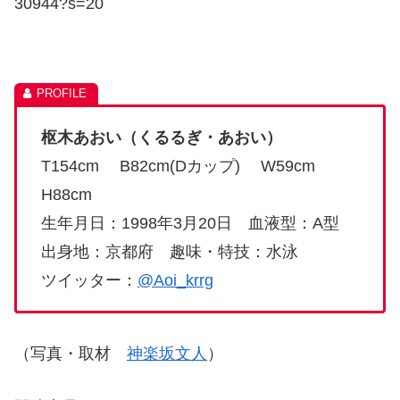
30944?s=20
枢木あおい（くるるぎ・あおい）
T154cm
B82cm(D
カップ
)
W59cm
H88cm
生年月日：
1998
年
3
月
20
日 血液型：
A
型
出身地：京都府 趣味・特技：水泳
ツイッター：
@Aoi_krrg
（写真・取材
神楽坂文人
）