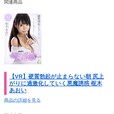
関連商品
【VR】硬質勃起が止まらない朝 尻上
がりに過激化していく悪魔誘惑 枢木
あおい
商品の詳細を見る