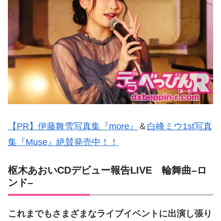
【PR】伊藤舞雪写真集『more』
＆
白峰ミウ1st写真
集『Muse』絶賛発売中！！
枢木あおい
CD
デビュー報告
LIVE
輪舞曲
–
ロ
ンド
–
これまでもさまざまなライブイベントに出演し張り