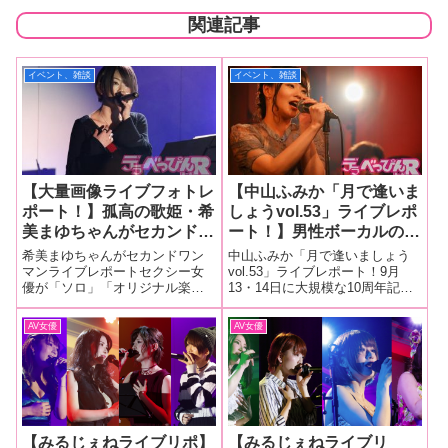
関連記事
イベント、雑談
イベント、雑談
【大量画像ライブフォトレ
【中山ふみか「月で逢いま
ポート！】孤高の歌姫・希
しょうvol.53」ライブレポ
美まゆちゃんがセカンドワ
ート！】男性ボーカルの楽
ンマンライブを大成功！
曲で新境地を開拓！ 中山
希美まゆちゃんがセカンドワン
中山ふみか「月で逢いましょう
冬の夜に響く14曲のモノ
ふみかしか歌えない迫力あ
マンライブレポートセクシー女
vol.53」ライブレポート！9月
優が「ソロ」「オリジナル楽
13・14日に大規模な10周年記念
クロームな世界観でファン
る歌声にファンも圧倒され
曲」「生歌」「生バンド」にこ
ライブを行ったばかりの「ミル
を魅了！
大満足のライブに！
だわり、本人が本当にやりたい
キーポップジェネレーション
AV女優
AV女優
音楽にこだわったライブを開催
（以下、ミルジェネ）」は通常
している「Milky Pop
ライブを大切にしているからこ
Generation(通称・みるじぇ
そ10周年に繋がったのです。そ
ね)」。
れを
【みるじぇねライブリポ】
【みるじぇねライブリ