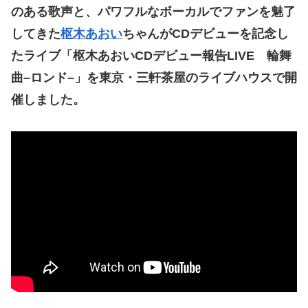
のある歌声と、パワフルなボーカルでファンを魅了
してきた
枢木あおい
ちゃんが
CD
デビューを記念し
たライブ「枢木あおい
CD
デビュー報告
LIVE
輪舞
曲
–
ロンド
–
」を東京・三軒茶屋のライブハウスで開
催しました。