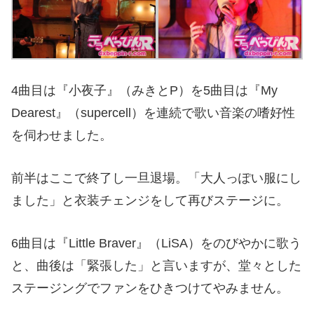
4
曲目は『小夜子』（みきと
P
）を
5
曲目は『
My
Dearest
』（
supercell
）を連続で歌い音楽の嗜好性
を伺わせました。
前半はここで終了し一旦退場。「大人っぽい服にし
ました」と衣装チェンジをして再びステージに。
6
曲目は『
Little Braver
』（
LiSA
）をのびやかに歌う
と、曲後は「緊張した」と言いますが、堂々とした
ステージングでファンをひきつけてやみません。