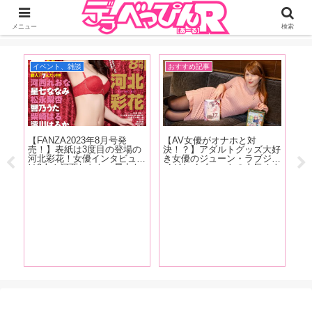
ジーオーティーが運営するちょっとHなニュースサイ。サイト内のリンクには
DMMアフィリエイトが含まれているものがあります
メニュー
検索
イベント、雑談
おすすめ記事
イ
【FANZA2023年8月号発
【AV女優がオナホと対
現
レベ
売！】表紙は3度目の登場の
決！？】アダルトグッズ大好
蛙
る世
河北彩花！女優インタビュー
き女優のジューン・ラブジョ
の
た白
は9人！河西れおな、星七な
イがトイズハートの人気オナ
ハ
く
なみ、松永梨杏、響乃うた、
ホ『セブンティーン ボルド
を
編】
柴崎はる、澪川はるか、天野
ー』と『召喚術師のオナホア
ィ
花乃、夏目響、東條なつ！抜
トリエ』を手に取り大興奮！
下
きドコロ満載でお送りしま
載
す!