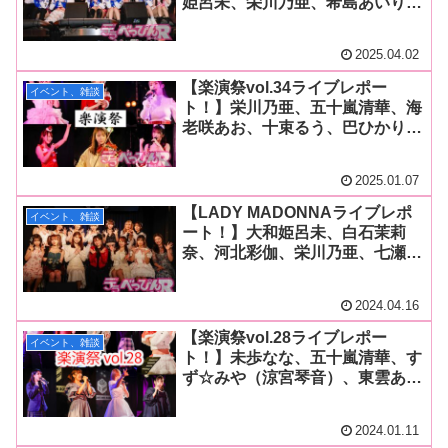
姫呂未、栄川乃亜、希島あいり、
こあらちゃん、稲森美優、木下
凛々子、十束るう、琥珀やや、み
2025.04.02
るくの戦士、道玄坂69がライブで
大爆発！ ラストは重大発表が！
【楽演祭vol.34ライブレポー
イベント、雑談
ト！】栄川乃亜、五十嵐清華、海
老咲あお、十束るう、巴ひかり、
藤田ゆずの豪華出演者と共に過ご
した特別なクリスマスライブ！
2025.01.07
乃亜ちゃんバースデーライブも！
【LADY MADONNAライブレポ
イベント、雑談
ート！】大和姫呂未、白石茉莉
奈、河北彩伽、栄川乃亜、七瀬ア
リス、十束るう、木下凜々子、
mumk、茉城まみ、和久井美兎、
2024.04.16
福田ももの超豪華メンバーがライ
ブ！
【楽演祭vol.28ライブレポー
イベント、雑談
ト！】未歩なな、五十嵐清華、す
ず☆みや（涼宮琴音）、東雲あず
さ、浅野こころ、さくらわかな、
五芭、十束るう、千石もなかが
2024.01.11
2023年のライブシーンを締めく