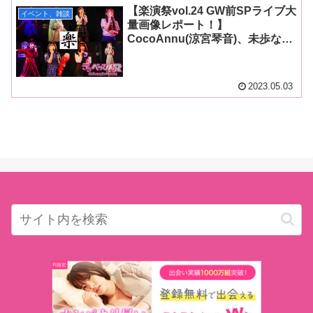
くる！
【楽演祭vol.24 GW前SPライブ大
イベント、雑談
量画像レポート！】
CocoAnnu(涼宮琴音)、未歩な
な、五十嵐清華、由良かな、十束
るう、朝日芹奈、千石もなか、百
咲みいろが歌のパフォーマンスで
2023.05.03
特別な夜に誘う！