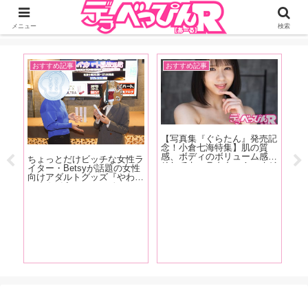
ジーオーティーが運営するちょっとHなニュースサイ。サイト内のリンクには
DMMアフィリエイトが含まれているものがあります
メニュー
検索
おすすめ記事
おすすめ記事
イ
【写真集『ぐらたん』発売記
【
1専
念！小倉七海特集】肌の質
念
新人
感、ボディのボリューム感、
「
ちょっとだけビッチな女性ラ
、日
そしてキャラクター！ オジ
し
イター・Betsyが話題の女性
城り
サンたちをトリコにしてしま
（
向けアダルトグッズ『やわら
イン
う小倉七海、天性の魅力を
に
かまんぼう ファースト』の
、八
AV廃人くろがね阿礼が徹底
す
秘密を開発者の女性スタッフ
解説！【前編】
に突撃取材！