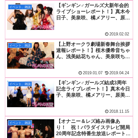
フェス参加メンバーも発表！
【ギンギン♂ガールズ大新年会的
イベント、雑談
ライブショーレポート！】真木今
日子、美泉咲、橘メアリー、原美
織のギンギン♂ガールズがステー
ジ上で淫語もちつき！？ 新年か
2019.02.02
ら熱いライブでギンギン状態！
【上野オークラ劇場新春舞台挨拶
イベント、雑談
速報レポート！】桜木優希音ちゃ
ん、浅美結花ちゃん、美泉咲ちゃ
ん、しじみちゃんが新春恒例・痴
漢映画の舞台挨拶に勢ぞろい！
2019.01.07
2019.04.24
今年の意気込みや撮影秘話を大公
開！ マスコットガールのきみと
【ギンギン♂ガールズ結成3周年
イベント、雑談
歩実ちゃんも元気に登場！
記念ライブレポート！】真木今日
子、美泉咲、橘メアリー、原美織
のギンギン♂ガールズが3周年記
念ライブで驚異のパフォーマンス
2018.11.15
を披露！【大量画像あり】
【オナニー＆レズ絡み画像あ
イベント、雑談
り！ 祝！パラダイステレビ開局
20周年記念特番生放送レポート第