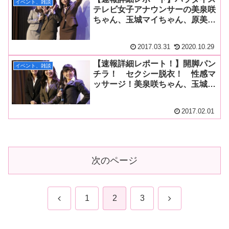
イベント、雑談
テレビ女子アナウンサーの美泉咲
ちゃん、玉城マイちゃん、原美織
ちゃんが号泣の卒業式！ 卒業み
やげは3人の脱ぎたてパンティを
2017.03.31
2020.10.29
大放出！
【速報詳細レポート！】開脚パン
イベント、雑談
チラ！ セクシー脱衣！ 性感マ
ッサージ！美泉咲ちゃん、玉城マ
イちゃん、原美織ちゃんのパラダ
イステレビ女子アナ軍団がエッチ
2017.02.01
な新年会を開催！
次のページ
前
次
1
2
3
へ
へ