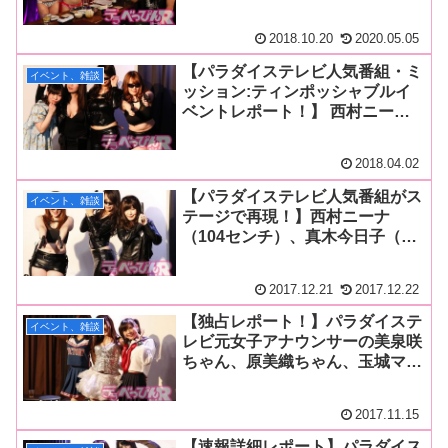
1弾】マン毛スナックのママ・美
泉咲ちゃんと店員の相澤ゆりなち
2018.10.20
2020.05.05
ゃん、一二三鈴ちゃんがマン毛を
テーマに絡み絶頂昇天！
【パラダイステレビ人気番組・ミ
イベント、雑談
ッション:ティンポッシャブルイ
ベントレポート！】 西村ニーナ
ちゃん、真木今日子ちゃん、美泉
咲ちゃん、原美織ちゃんがオモチ
2018.04.02
ャ片手にオナホトーク！
【パラダイステレビ人気番組がス
イベント、雑談
テージで再現！】西村ニーナ
（104センチ）、真木今日子（99
センチ）、美泉咲（88センチ）の
巨乳美人スパイが悪の組織と対
2017.12.21
2017.12.22
決！ 自身のアソコを再現したオ
ナホール片手に下半身トークにも
【独占レポート！】パラダイステ
イベント、雑談
花が咲く！
レビ元女子アナウンサーの美泉咲
ちゃん、原美織ちゃん、玉城マイ
ちゃんが再び集合！ 飲んで騒い
でぶっちゃけて！ エッチな生着
2017.11.15
替えにも挑戦し終始どんちゃん騒
ぎ！
【速報詳細レポート】パラダイス