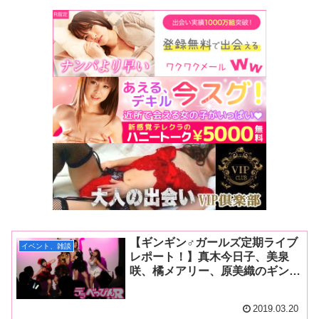
【ギンギン♂ガールズ定期ライブ
イベント、雑談
レポート！】真木今日子、美泉
咲、橘メアリー、原美織のギンギ
ン♂ガールズライブに新コーナー
が誕生！ 淫語俳句では4人の個
2019.03.20
性が爆発！ 平成最後のギンギン