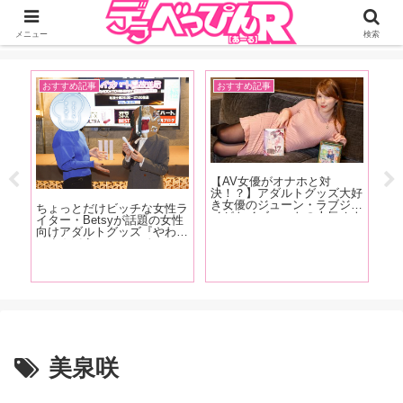
ジーオーティーが運営するちょっとHなニュースサイ。サイト内のリンクには
DMMアフィリエイトが含まれているものがあります
メニュー
検索
おすすめ記事
おすすめ記事
お
【AV女優がオナホと対
【
表
決！？】アダルトグッズ大好
仲
タビ
き女優のジューン・ラブジョ
望
ちょっとだけビッチな女性ラ
葉
イがトイズハートの人気オナ
さ
イター・Betsyが話題の女性
まひ
ホ『セブンティーン ボルド
ず
向けアダルトグッズ『やわら
夏！
ー』と『召喚術師のオナホア
あ
かまんぼう ファースト』の
グラ
トリエ』を手に取り大興奮！
秘密を開発者の女性スタッフ
に突撃取材！
美泉咲