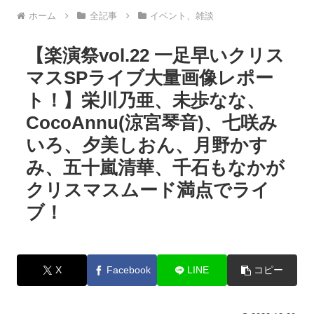
ホーム
全記事
イベント、雑談
【楽演祭vol.22 一足早いクリス
マスSPライブ大量画像レポー
ト！】栄川乃亜、未歩なな、
CocoAnnu(涼宮琴音)、七咲み
いろ、夕美しおん、月野かす
み、五十嵐清華、千石もなかが
クリスマスムード満点でライ
ブ！
X
Facebook
LINE
コピー