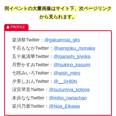
同イベントの大量画像はサイト下、次ページリンク
から見られます。
楽演祭Twitter：
@gakuensai_gks
千石もなかTwitter：
@sengoku_monaka
五十嵐清華Twitter：
@igarashi_kiyoka
月野かすみTwitter：
@tsukino_kasumi
七咲みいろTwitter：
@wish_miiro
夕美しおんTwitter：
@__SHl0N
涼宮琴音Twitter：
@suzumiya_kotone
未歩ななTwitter：
@miho_nanachan
栄川乃亜Twitter：
@Noa_Eikawa