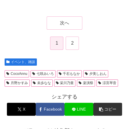
次へ
1
2
イベント、雑談
CocoAnnu
七咲みいろ
千石もなか
夕美しおん
月野かすみ
未歩なな
栄川乃亜
楽演祭
涼宮琴音
シェアする
X
Facebook
LINE
コピー