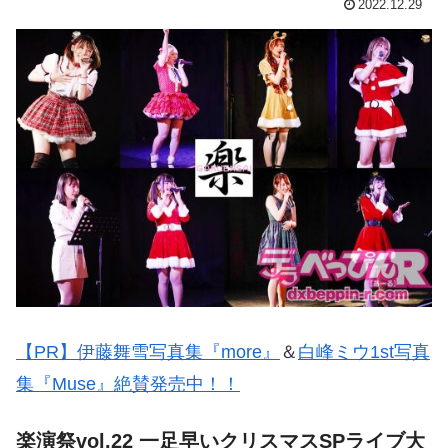
2022.12.29
【PR】伊藤舞雪写真集『more』
＆
白峰ミウ1st写真
集『Muse』絶賛発売中！！
楽演祭vol.22 一足早いクリスマスSPライブ大