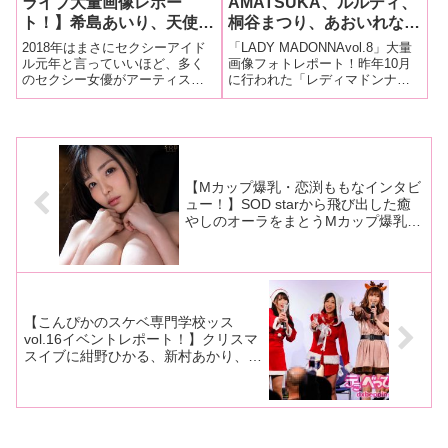
ライブ大量画像レポー
AMATSUKA、ルルディ、
ト！】希島あいり、天使も
桐谷まつり、あおいれな、
え、橋本ありな、桐谷まつ
神咲詩織、神坂ひなの、大
2018年はまさにセクシーアイド
「LADY MADONNAvol.8」大量
り、桜もこ、阿部乃みく、
和姫呂未、フレディ・エト
ル元年と言っていいほど、多く
画像フォトレポート！昨年10月
のセクシー女優がアーティスト
に行われた「レディマドンナ拡
栗林里莉、沖田杏梨、栄川
ウが圧巻のライブパフォー
活動、アイドル活動を行い、
大版ライブ」以来の開催となる
乃亜、霧島さくらが生バン
マンスで魅了！【レディマ
様々なライブが毎月行われまし
「LADY MADONNAvol.8」が2月
ドをバックに迫力のライブ
ドンナライブ大量画像フォ
た。2019年もその勢いを引き継
26日、東京・青山RizMで開催さ
始め！
トレポート！】
ぎさらにセクシー女優の歌手活
れ多くのファンを集めました！
動が盛んになるでしょう。その
レディ
スタートを
【Mカップ爆乳・恋渕ももなインタビ
ュー！】SOD starから飛び出した癒
やしのオーラをまとうMカップ爆乳美
女！「複数人から視姦されたいってい
う願望が昔からあって……」 【後
編】
【こんぴかのスケベ専門学校ッス
vol.16イベントレポート！】クリスマ
スイブに紺野ひかる、新村あかり、岬
あずさの美女3人がサンタ＆トナカイ
姿で大集合！ ぶっちゃけトークで大
盛り上がり！