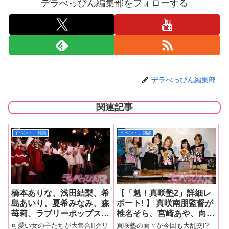
デラべっぴん編集部をフォローする
デラべっぴん編集部
関連記事
イベント、雑談
イベント、雑談
橋本ありな、浅田結梨、希
【「魁！真咲塾2」詳細レ
島あいり、夏希みなみ、森
ポート! 】 真咲南朋監督が
苺莉、ラブリーポップス、
椎名そら、宮崎あや、向井
あやね遥菜、松下美織、松
藍、栄川乃亜とエッチで熱
可愛い女の子たちが大集合!!クリ
真咲塾の面々が今回も大乱交!?