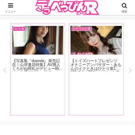
ジーオーティーが運営するちょっとHなニュースサイ。サイト内のリンクには
DMMアフィリエイトが含まれているものがあります
メニュー
検索
AV女優
おすすめ記事
A
発売
【写真集『duende』発売記
【トイズハートプレゼンツ
【
クス
念！山岸逢花特集】AV廃人
オナニーアンバサダー・あも
念
じっ
くろがね阿礼がデビュー時に
んのイクときはひとり第15
よ
かり
「この子だけはマジでエロい
回】2本の新作ローターを差
し
ター
な」と思った山岸逢花の魅力
し込みオナニー始め！おち〇
ー
魅力
を大解説!! 最近ファンにな
ぽを連発しイキまくる！【オ
史
が
った皆さんも古参ファンの皆
ナニー画像あり！】
と
さんもご覧あれ【前篇】