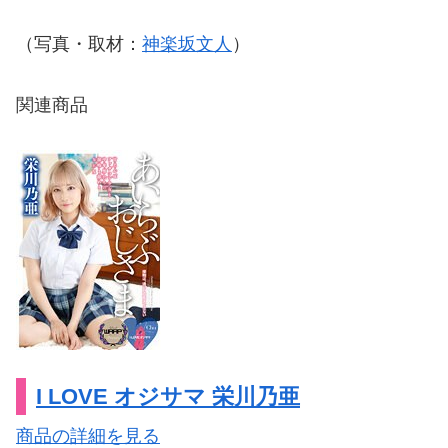
（写真・取材：
神楽坂文人
）
関連商品
I LOVE オジサマ 栄川乃亜
商品の詳細を見る