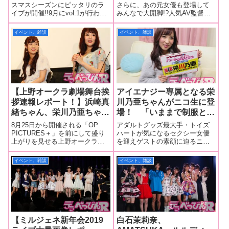
本菜奈実、松田真奈がパフ
いトーク＆ゲームを展
スマスシーズンにピッタリのラ
さらに、あの元女優も登場して
イブが開催!!9月にvol.1が行われ
みんなで大開脚!?人気AV監督の
ォーマンス！ アットホー
開！ 「股を広げろ！」の
華々しくオープニングを飾った
真咲南朋監督が塾長を務める真
ムで自由な雰囲気でブレイ
合唱で破廉恥ダンスも公
ライブイベント「楽演祭」。 イ
咲塾。この塾には精鋭の塾生が
イベント、雑談
イベント、雑談
ク間近のイベントか！【楽
開！
ベントには大手AVプロダクショ
集まり、日々AV女優としての鍛
演祭vol.2大量画像フォト
ン・エルプロモーション所属の
錬を行っている名門塾！ その
セクシー女優が多く出演し個
真咲塾の塾長が招集をかけ集ま
レポート！】
った塾
【上野オークラ劇場舞台挨
アイエナジー専属となる栄
拶速報レポート！】浜崎真
川乃亜ちゃんがニコ生に登
緒ちゃん、栄川乃亜ちゃ
場！ 「いままで制服とか
ん、しじみちゃんらが舞台
幅が狭かったので、そこか
8月25日から開催される「OP
アダルトグッズ最大手・トイズ
挨拶初登壇！ お盆は怪談
ら違う一面も見せていきた
PICTURES＋」を前にして盛り
ハートが気になるセクシー女優
上がりを見せる上野オークラ劇
を迎えゲストの素顔に迫るニコ
ピンク映画で酷暑を吹き飛
いです」と新たなる作品進
場。お盆の時期は名物の怪談ピ
生番組・トイズハートプレゼン
ばせ！【プレゼントあ
出を宣言！【トイズハート
ンク映画が上映。今回も上質の
ツ「ハートの部屋（仮）」。2月
イベント、雑談
イベント、雑談
り！】
ニコ生ダイジェストレポー
エロスと恐怖が味わえる『情欲
7日に行われた記念すべき第50回
ト！】
怪談 呪いの赤襦袢』が公開さ
目のゲストは栄川乃亜ちゃん。
れました。その出演者による舞
改めて乃亜ちゃんのプロフィー
台挨拶
ルを紹介す
【ミルジェネ新年会2019
白石茉莉奈、