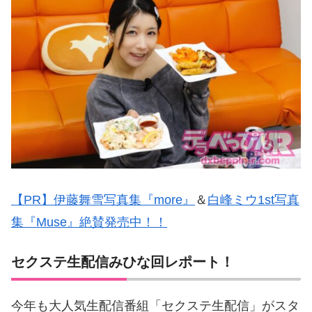
【PR】伊藤舞雪写真集『more』
＆
白峰ミウ1st写真
集『Muse』絶賛発売中！！
セクステ生配信みひな回レポート！
今年も大人気生配信番組「セクステ生配信」がスタ