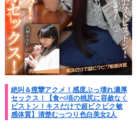
絶叫＆痙攣アクメ！感度ぶっ壊れ濃厚
セックス！【食べ頃の桃尻に容赦なく
ピストン！キスだけで超ビクビク敏
感体質】清楚むっつり色白美女2人