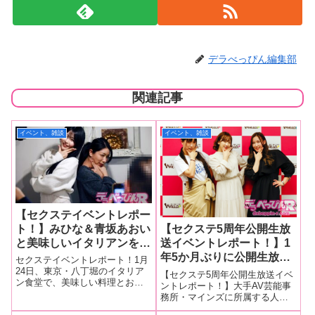
デラべっぴん編集部
関連記事
イベント、雑談
イベント、雑談
【セクステイベントレポー
ト！】みひな＆青坂あおい
【セクステ5周年公開生放
と美味しいイタリアンを食
送イベントレポート！】1
しながら下ネタトークが爆
年5か月ぶりに公開生放送
セクステイベントレポート！1月
発！ プライベート写真公
を開催！きみと歩実、みひ
24日、東京・八丁堀のイタリア
【セクステ5周年公開生放送イベ
ン食堂で、美味しい料理とお酒
開、クイズ大会開催と充実
な、朝倉ここなが小道具を
ントレポート！】大手AV芸能事
をいただきながら、ゆる～く楽
務所・マインズに所属する人気
した内容に！
使いエッチな物ボケパフォ
しめる泥酔トークイベント「セ
セクシー女優がゲームやトーク
ーマンスを披露！