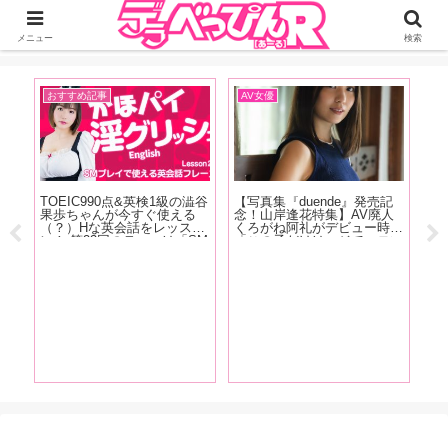
ジーオーティーが運営するちょっとHなニュースサイ。サイト内のリンクには
DMMアフィリエイトが含まれているものがあります
メニュー
検索
おすすめ記事
AV女優
お
TOEIC990点&英検1級の澁谷
【写真集『duende』発売記
【
果歩ちゃんが今すぐ使える
念！山岸逢花特集】AV廃人
オ
売記
（？）Hな英会話をレッス
くろがね阿礼がデビュー時に
ん
ン！ 第23回のテーマは「SM
「この子だけはマジでエロい
回
たい
プレイで使える英会話フレー
な」と思った山岸逢花の魅力
し
メデ
ズ」お仕置きして！って英語
を大解説!! 最近ファンにな
ぽ
あ
でなんて言う？下僕として女
った皆さんも古参ファンの皆
ナ
ゃな
王様とお話してみましょう！
さんもご覧あれ【前篇】
くお