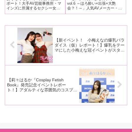
年の目標とファン大注目の
ズ娘がセレブの友と初タッ
ポート！大手AV芸能事務所・マ
vol.6 ～ほろ酔い×出張×大艶
インズに所属するセクシー女優
会？！～」人気AVメーカー・セ
いま欲しいものを発表！
グ！ 初恋の相手、男性へ
がトークやゲームでファンを魅
レブの友が11月23日に引き続
もちろん熱々おでん芸もあ
の誘い文句、クリスマスに
了するイベント「セクステ」の
き、11月29日にも阿佐ヶ谷ロフ
るよ！
欲しいプレゼントなどを大
オンライン版「おうちでセクス
トAで「セレブの友☆まるカジ
告白！
テ1月後半配信回」が1月22日に
り！！vol.6 ～ほろ酔い×出張×大
開催されました。今回登場した
艶会？！～」を開催！
のは大の
【新イベント！ 小梅えなの爆乳パラ
ダイス（仮）レポート！】爆乳をテー
マにした小梅えな冠イベントがスター
ト！ ゲストには美爆乳の小坂ひまり
が登場！ 爆乳文字クイズなどを開
催！
【莉々はるか『Cosplay Fetish
Book』発売記念イベントレポー
ト！】アダルティな雰囲気のコスプレ
姿で新境地開拓！ 衣装からはみ出る
スーパー美爆乳で読者を魅了！