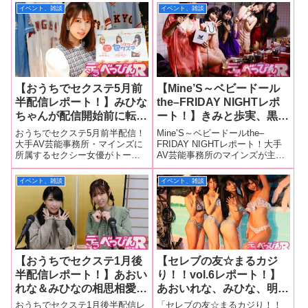
クステイベント」が開催されま
で活躍するインターネット公開
イベント、雑談
イベント、雑談
した。このイベントは、人気配
生配信番組「セクステ5周年公開
信番組「セクステ」の姉妹企画
生放送」が4月22日、東京スカイ
です。観客あ
ツリーのおひざ元にあるワロッ
プ放送
【おうちでセクステ5月前
【Mine’S～ベビードール
半配信レポート！】みひな
the–FRIDAY NIGHTレポ
ちゃんが配信開始前に転倒
ート！】きみと歩実、黒木
し病院行きのハプニング！
歩、白浜美羽、丸山結愛、
おうちでセクステ5月前半配信！
Mine’S～ベビードールthe–
あおいれなちゃんが孤軍奮
みひながセクシーなベビー
大手AV芸能事務所・マインズに
FRIDAY NIGHTレポート！大手
所属するセクシー女優がトーク
AV芸能事務所のマインズが主催
闘で2時間配信を回しファ
ドール姿でエロトーク！
やゲームでファンを魅了するイ
する「Mine’S～ベビードール
ンと交流！ 仲良し女優と
紫月ゆかりも飛び入り参加
ベント「セクステ」のオンライ
the–FRIDAY NIGHT＜今宵はベ
イベント、雑談
イベント、雑談
のエピソードも披露！
し下ネタ三昧！
ン版「おうちでセクステ5月前半
ビードール＞」が11月10日、東
配信」が5月14日に開催されまし
京・代々木にあるA Talk C
た。今回登場したのはあおいれ
なちゃ
【おうちでセクステ1月後
【セレブの友☆まるカジ
半配信レポート！】あおい
り！！vol.6レポート！】
れな＆みひなの相思相愛
あおいれな、みひな、明海
（？）コンビが登場！ 今
こう、あけみみうのマイン
おうちでセクステ1月後半配信レ
「セレブの友☆まるカジり！！