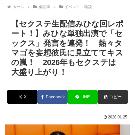
ホーム
全記事
イベント、雑談
【セクステ生配信みひな回レポ
ート！】みひな単独出演で「セ
ックス」発言を連発！ 熱々タ
マゴを妄想彼氏に見立ててキス
の嵐！ 2026年もセクステは
大盛り上がり！
X
Facebook
LINE
コピー
2026.01.25