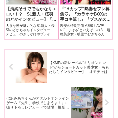
【清純そうででもかなりエ
『“Hカップ”熟妻セフレ募
ロい！？ S1新人・桜羽
集♡』『カラオケBOXの
のどかインタビュー】「振
手コキ流し』『ブスがスケ
動は早いほうがいいですけ
ベじゃダメですか？』他…
大きな瞳が魅力的なS1新人・桜
激安の特別定価￥350！AV界
ど、軽めがいいです」「す
明里つむぎチャンの表紙が
羽のどかちゃんインタビュー！
の“こじはる”といえばこの方…超
デビューのきっかけやプライベ
絶美少女・明里つむぎちゃんが
ごい好き好きってアプロー
目印の『実話大報3月号』
ートの話もたっぷりきいちゃい
表紙の雑誌『実話大報3月号』全
チされてると、私も気にな
本日発売
ます！（全4回 その4）▼イン
国書店・コンビニで本日発売！
ってきちゃって。 そんな
タビューその1、その2、その3振
まだ買ってない人にちょっとだ
に好きなのかな…みたい
動は早いほうがいいですけど、
け内容教えちゃいます♡エッチ
軽めがいいです── おもちゃと
な人妻&熟女出会いルポ！ エロ
な」その4
かって
い実話
【KMPの新レーベル“ミリオンミン
ト”からショートカット美少女・もも
たららインタビュー】「オモチャは家
にもいっぱいあるんです。ただ、使っ
てるものと使っていないものがあっ
て、ディスプレイ専用のやつも多いん
です」前編
七沢みあちゃんがアダルトオンライン
ゲーム『先生、学校でしようよ！』に
撮り下ろしレアカードで登場！撮影は
数々の有名女優を撮影してきたカメラ
マン山岸伸。その撮影現場に突撃取