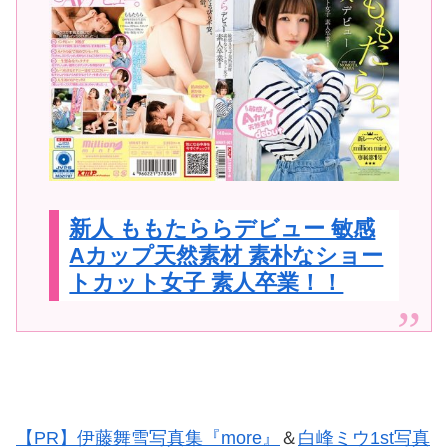
新人 ももたららデビュー 敏感
Aカップ天然素材 素朴なショー
トカット女子 素人卒業！！
【PR】伊藤舞雪写真集『more』
＆
白峰ミウ1st写真