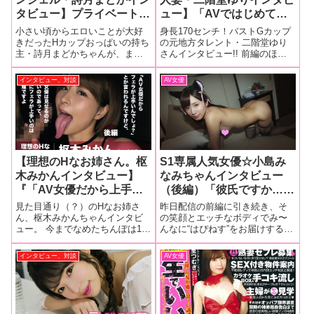
タビュー】プライベートで
ュー】「AVではじめて自
は首絞めも！？「我慢する
身の性が開放されて、気持
小さい頃からエロいことが大好
身長170センチ！バストGカップ
うちに気持ちよくなってき
よくて、もう男優さんに足
きだったHカップおっぱいの持ち
の元地方タレント・二階堂ゆり
主・詩月まどかちゃんが、まり
さんインタビュー!! 前編のほっ
てそのご褒美にSEXがある
向けて寝れませんね
りん（白石茉莉奈）に憧れてAV
こりする内容とはガラッと変わ
と最高！」【前編】
（笑）」後編
デビュー！AV入りのきっかけか
って、インタビュー後半ではエ
インタビュー、対談
AV女優
ら初体験、撮影秘話などなど聞
ロい話をガンガン聞いていきま
いてみました！（全２回・前
すよ!!デビュー作は緊張と快感で
編）「まどか」という名前には
立てないほどフラフラに！
自ら考えた深
【理想のHなお姉さん。枢
S1専属人気女優☆小島み
木みかんインタビュー】
なみちゃんインタビュー
『「AV女優だから上手い
（後編）「彼氏ですか…で
んでしょ？」とか言われる
きたら最高ですね♥ でもも
見た目通り（？）のHなお姉さ
昨日配信の前編に引き続き、そ
んですけど、AV女優は見
し作るなら事務所の社長に
ん、枢木みかんちゃんインタビ
の笑顔とエッチなボディでみ〜
ュー。 今までなめたちんぽは1万
んなに“はぴねす”をお届けする
せるのが上手いのであっ
堂々と紹介できるくらいの
本以上？ そのエロにまみれた
AV界の妖精♥ 小島みなみちゃん
て、実際にフェラが上手い
方でないと（笑）」
いままでのお聞きします！ イン
の最新インタビュー！！（後
インタビュー、対談
AV女優
のは風俗嬢ですよ』後編
タビュー後編全く緊張しなかっ
編）
た初撮影好きな体位はＡＶでお
なじみ