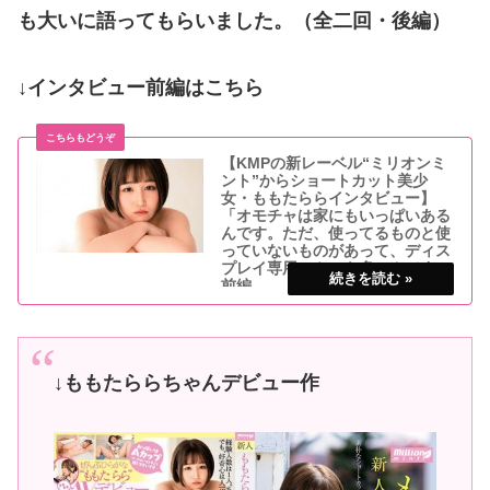
も大いに語ってもらいました。（全二回・後編）
↓インタビュー前編はこちら
【KMPの新レーベル“ミリオンミ
ント”からショートカット美少
女・ももたららインタビュー】
「オモチャは家にもいっぱいある
んです。ただ、使ってるものと使
っていないものがあって、ディス
プレイ専用のやつも多いんです」
前編
7月10日、KMPから新レーベルのミリオン
ミントが誕生。その一番最初の専属女優が
敏感なちっぱいがチャームポイントの素人
少女、ももたららちゃんです。エッチの経
験値は低いのに驚くほど好奇心旺盛な彼女
↓ももたららちゃんデビュー作
の素顔に迫りました！（全二回・前編）↓
ももたら