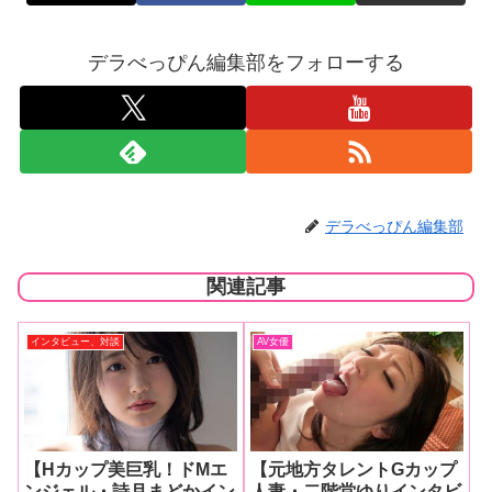
デラべっぴん編集部をフォローする
デラべっぴん編集部
関連記事
インタビュー、対談
AV女優
【Hカップ美巨乳！ドMエ
【元地方タレントGカップ
ンジェル・詩月まどかイン
人妻・二階堂ゆりインタビ