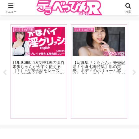
ジーオーティーが運営するちょっとHなニュースサイ。サイト内のリンクには
DMMアフィリエイトが含まれているものがあります
メニュー
検索
おすすめ記事
おすすめ記事
お
TOEIC990点&英検1級の澁谷
【写真集『ぐらたん』発売記
【F
の
果歩ちゃんが今すぐ使える
念！小倉七海特集】肌の質
売
ュー
（？）Hな英会話をレッス
感、ボディのボリューム感、
女
な
ン！ 第23回のテーマは「SM
そしてキャラクター！ オジ
り
た、
プレイで使える英会話フレー
サンたちをトリコにしてしま
庵
天野
ズ」お仕置きして！って英語
う小倉七海、天性の魅力を
あ
！抜
でなんて言う？下僕として女
AV廃人くろがね阿礼が徹底
松
ま
王様とお話してみましょう！
解説！【前編】
ビ