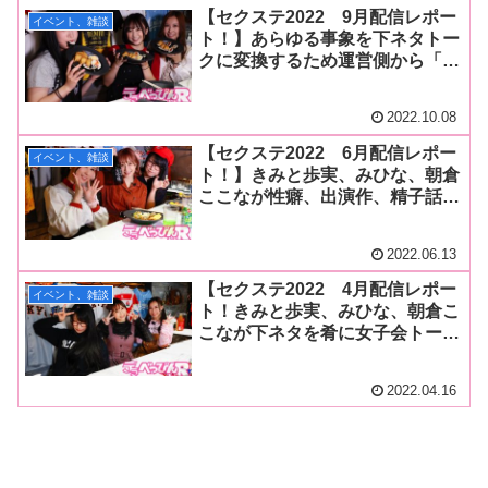
でんも復活！
【セクステ2022 9月配信レポー
イベント、雑談
ト！】あらゆる事象を下ネタトー
クに変換するため運営側から「控
えめに！」の警告が(笑) きみと
歩実、みひな、朝倉ここなが今回
2022.10.08
もトークで弾ける！
【セクステ2022 6月配信レポー
イベント、雑談
ト！】きみと歩実、みひな、朝倉
ここなが性癖、出演作、精子話を
大放談！ みひなちゃんは「15歳
からやっている」とある性行為を
2022.06.13
カミングアウト！【サイン入りチ
ェキプレゼントあり】
【セクステ2022 4月配信レポー
イベント、雑談
ト！きみと歩実、みひな、朝倉こ
こなが下ネタを肴に女子会トーク
で大はしゃぎ！名物の熱々おでん
では3人が悶絶！
2022.04.16