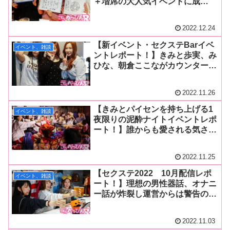
＋増席の大人気イベントに成
長！ お絵描き伝言ゲーム＆サイ
コロトークで盛り上がり会場でし
2022.12.24
か聞けない禁断トークも！
【新イベント・セクステBarイベ
イベント、雑談
ントレポート！】きみと歩実、み
ひな、朝倉ここながカウンター越
しにファンと交流！ 伝言ゲーム
では「AV男優」スタートが意外
2022.11.26
な答えに変化！ 禁断の恋バナも
告白！
【きみとパイセンを持ち上げる1
イベント、雑談
夜限りの泥酔ナイトイベントレポ
ート！】誰からも愛される気さく
なレジェンド・きみと歩実デビュ
ー10周年イベントは爆笑＆感涙で
2022.11.25
伝説の一夜に！
【セクステ2022 10月配信レポ
イベント、雑談
ート！】理想の男性器話、オナニ
ー話が炸裂し運営からは警告のホ
イッスルが鳴らされ、きみと歩
実、みひな、朝倉ここなが下ネタ
2022.11.03
大暴走！ 名物コーナーの熱々お