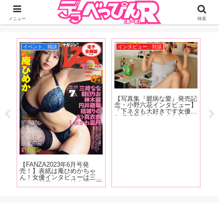
ジーオーティーが運営するちょっとHなニュースサイ。サイト内のリンクには
DMMアフィリエイトが含まれているものがあります
メニュー
検索
イベント、雑談
インタビュー、対談
イ
ズ美
【写真集『臆病な愛』発売記
【F
チャ
念・小野六花インタビュー】
売
で
「下ネタも大好きです女優と
カ
ル向
して成長したのかもしれない
優
C
（笑）。もうちんことか普通
悠
間に
に言えちゃったりするんで
渕
どう
す」後編
む
チャ
掲
」
【FANZA2023年6月号発
売！】表紙は庵ひめかちゃ
ん！女優インタビューは三崎
なな、朝日りお、神木麗、円
井萌華、結城りの、しおかわ
雲丹！6月号はレビューは
104作品!抜け無しの抜きドコ
ロ満載でお送りします!